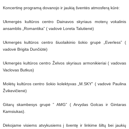
Koncertinę programą dovanojo ir jaukią šventės atmosferą kūrė:
Ukmergės kultūros centro Dainavos skyriaus moterų vokalinis
ansamblis „Romantika” ( vadovė Loreta Talutienė)
Ukmergės kultūros centro šiuolaikinio šokio grupė „Everless” (
vadovė Brigita Dunčiūtė)
Ukmergės kultūros centro Želvos skyriaus armonikieriai ( vadovas
Vaclovas Butkus)
Molėtų kultūros centro šokio kolektyvas „M.SKY” ( vadovė Paulina
Žvikevičienė)
Gitarų skambesys grupė ” AMG” ( Arvydas Golcas ir Gintaras
Kamsiukas).
Dėkojame visiems atvykusiems į šventę ir linkime šiltų bei jaukių