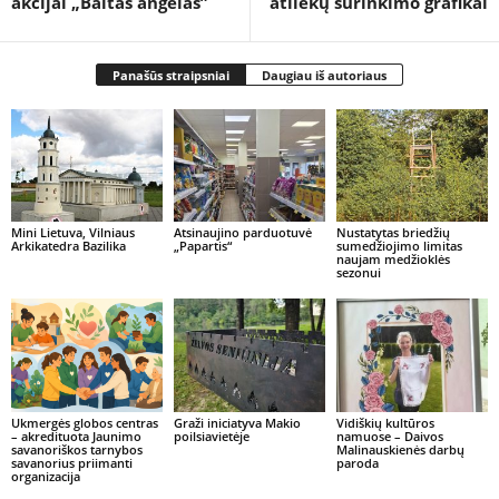
akcijai „Baltas angelas”
atliekų surinkimo grafikai
Panašūs straipsniai
Daugiau iš autoriaus
Mini Lietuva, Vilniaus
Atsinaujino parduotuvė
Nustatytas briedžių
Arkikatedra Bazilika
„Papartis“
sumedžiojimo limitas
naujam medžioklės
sezonui
Ukmergės globos centras
Graži iniciatyva Makio
Vidiškių kultūros
– akredituota Jaunimo
poilsiavietėje
namuose – Daivos
savanoriškos tarnybos
Malinauskienės darbų
savanorius priimanti
paroda
organizacija