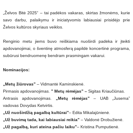
„Želvos Bitė 2025“ – tai padėkos vakaras, skirtas žmonėms, kurie
savo darbu, palaikymu ir iniciatyvomis labiausiai prisidėjo prie
Želvos kultūros skyriaus veiklos.
Renginio metu jiems buvo reiškiama nuoširdi padėka ir įteikti
apdovanojimai, o šventinę atmosferą papildė koncertinė programa,
subūrusi bendruomenę bendram prasmingam vakarui.
Nominacijos:
„Metų žiūrovas”
– Vidmantė Kaminskienė.
Pirmasis apdovanojimas.
” Metų rėmėjas” –
Sigitas Kriaučiūnas.
Antrasis apdovanojimas.
„Metų rėmėjas”
– UAB „Jusema”
vadovas Dovydas Ketvirtis.
„Už nuoširdžią pagalbą kultūrai”
– Edita Mikalajūnienė.
„Už buvimą tada, kai labiausiai reikia”
– Valdonė Drobužienė.
„Už pagalbą, kuri ateina pačiu laiku”
– Kristina Pumputienė.