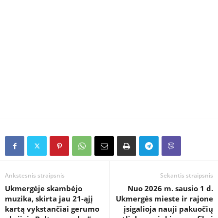
Ankstesnis straipsnis
Sekantis straipsnis
Ukmergėje skambėjo
Nuo 2026 m. sausio 1 d.
muzika, skirta jau 21-ąjį
Ukmergės mieste ir rajone
kartą vykstančiai gerumo
įsigalioja nauji pakuočių