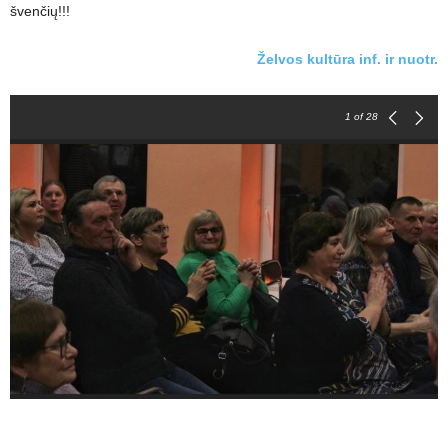
švenčių!!!
Želvos kultūra inf. ir nuotr.
1
of 28