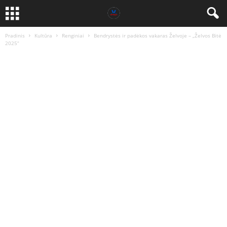
Pradinis
Kultūra
Renginiai
Bendrystės ir padėkos vakaras Želvoje – „Želvos Bitė
2025“