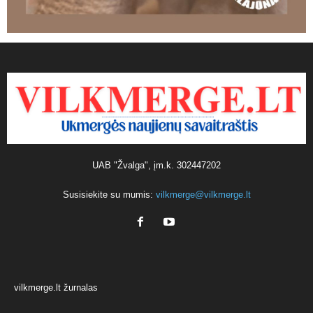
UAB "Žvalga", įm.k. 302447202
Susisiekite su mumis:
vilkmerge@vilkmerge.lt
vilkmerge.lt žurnalas