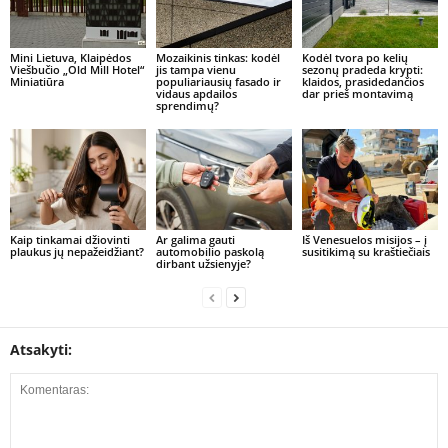
Mini Lietuva, Klaipėdos
Mozaikinis tinkas: kodėl
Kodėl tvora po kelių
Viešbučio „Old Mill Hotel“
jis tampa vienu
sezonų pradeda krypti:
Miniatiūra
populiariausių fasado ir
klaidos, prasidedančios
vidaus apdailos
dar prieš montavimą
sprendimų?
Kaip tinkamai džiovinti
Ar galima gauti
Iš Venesuelos misijos – į
plaukus jų nepažeidžiant?
automobilio paskolą
susitikimą su kraštiečiais
dirbant užsienyje?
Atsakyti: