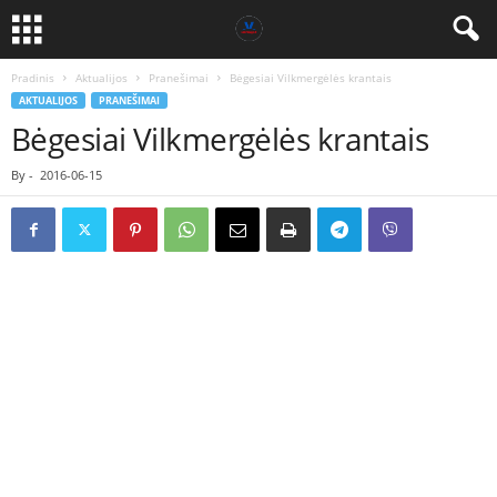
Pradinis
Aktualijos
Pranešimai
Bėgesiai Vilkmergėlės krantais
AKTUALIJOS
PRANEŠIMAI
Bėgesiai Vilkmergėlės krantais
By
-
2016-06-15