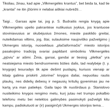
Tiksliau, žinau, kad apie „Vilkmergėlės krantus”, bet bėda ta, kad tie
„krantai” ne itin įžiūrimi ir nelabai aiškiai nubrėžti…
Taigi… Garsas apie tai, jog p. S. Budraitis rengia knygą apie
Vilkmergėlės upelio pakrantėse nutikusius įvykius, jos krantuose
stoviniavusius ar skubėjusius žmones, mieste pasklido greitai,
nuteikdamas viltims, jog, štai, sulauksime naujoviško pažvelgimo į
Ukmergės istoriją, nuoseklaus „plačiaformačio” miesto istorijos
pasakojimo tradiciją svariai papildant simboliniu Vilkmergėlės
„pjūviu” ar ašimi. Žinia, garsai, gandai ar tiesiog „pletkai” yra
neatsiejama miesto bendruomenės būties dalis, tad realybėje (t. y.
knygoje) tesuradęs tik apie dešimt puslapių, kuriuos vienaip ar
kitaip galima priskirti „istorinei” knygos daliai, nepuoliau rautis
plaukų, nes didelių debesų ir negausių kritulių gyvenimas jau ne
kartą yra man patiekęs. Gaila tapo tik nuoširdaus p. Stanislovo
nusiteikimo knygos rengimo metu, kurį jutau net trumpo pokalbio
telefonu metu bei netektos galimybės pasimokyti pažvelgti kitu
kampu, padiskutuoti ar (ir) pasiginčyti Ukmergės istorijos tema…