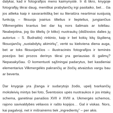
dalykai, kad ir fotografijos meno kaimynystė. Ir iš tikro, knygoje
fotografijų tikrai daug, meniškai prabylančių irgi pasitaiko, bet… čia
jos atlieka kaip ir savarankišką bei su literatūra neartimai susijusią
funkciją – fiksuoja įvairius tiltelius ir lieptelius, jungiančius
Vilkmergėlės krantus bei dar ką nors šalimais ar tolėliau.
Neabejotina, jog šio tiltelių (ir kitko) nuotraukų (didžiosios dalies jų
autorius – S. Budraitis) rinkinio, kaip ir bet kokių kitų šiųdieną
fiksuojančių „sustabdytų akimirkų”, vertė su kiekviena diena auga,
bet ar toks fiksuojančios – iliustracinės fotografijos ir teminės
poezijos bei prozos derinys tikrai yra geriausias iš galimų?
Nepasakyčiau. O komentuoti sąžiningai padarytus, bet kasdieniai
elementarius Vilkmergėlės pakrančių ar žiočių atvaizdus vargu bau
ar beverta.
Dar knygoje yra įžanga ir sudarytojo žodis, upelį tvarkančių
moksleivių mintys bei foto, Šventosios upės nuotraukos ir jos intakų
schema, ganėtinai panašios XVII ir XVIII a. Ukmergės schemos,
rajono savivaldybės vėliavos ir rašto kopijos… Gal ir viskas. Nors,
kai pagalvoji, net ir mišrainėms tiek „ingredientų” – per akis.