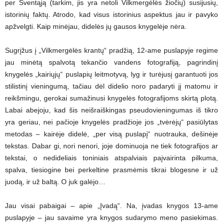
per Šventąją (tarkim, jis yra netoli Vilkmergėlės žiočių) susijusių,
istorinių faktų. Atrodo, kad visus istorinius aspektus jau ir pavyko
apžvelgti. Kaip minėjau, didelės jų gausos knygelėje nėra.
Sugrįžus į „Vilkmergėlės krantų“ pradžią, 12-ame puslapyje regime
jau minėtą spalvotą tekančio vandens fotografiją, pagrindinį
knygelės „kairiųjų“ puslapių leitmotyvą, lyg ir turėjusį garantuoti jos
stilistinį vieningumą, tačiau dėl didelio noro padaryti jį matomu ir
reikšmingu, gerokai sumažinusi knygelės fotografijoms skirtą plotą.
Labai abejoju, kad šis neišraiškingas pseudovieningumas iš tikro
yra geriau, nei pačioje knygelės pradžioje jos „tvėrėjų“ pasiūlytas
metodas – kairėje didelė, „per visą puslapį“ nuotrauka, dešinėje
tekstas. Dabar gi, nori nenori, joje dominuoja ne tiek fotografijos ar
tekstai, o nedideliais toniniais atspalviais paįvairinta pilkuma,
spalva, tiesiogine bei perkeltine prasmėmis tikrai blogesne ir už
juodą, ir už baltą. O juk galėjo…
Jau visai pabaigai – apie „Įvadą“. Na, įvadas knygos 13-ame
puslapyje – jau savaime yra knygos sudarymo meno pasiekimas.