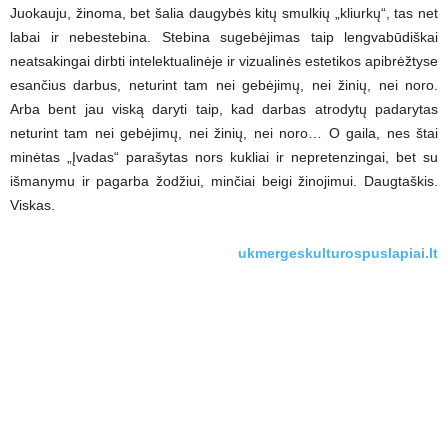
Juokauju, žinoma, bet šalia daugybės kitų smulkių „kliurkų“, tas net
labai ir nebestebina. Stebina sugebėjimas taip lengvabūdiškai
neatsakingai dirbti intelektualinėje ir vizualinės estetikos apibrėžtyse
esančius darbus, neturint tam nei gebėjimų, nei žinių, nei noro.
Arba bent jau viską daryti taip, kad darbas atrodytų padarytas
neturint tam nei gebėjimų, nei žinių, nei noro… O gaila, nes štai
minėtas „Įvadas“ parašytas nors kukliai ir nepretenzingai, bet su
išmanymu ir pagarba žodžiui, minčiai beigi žinojimui. Daugtaškis.
Viskas.
ukmergeskulturospuslapiai.lt