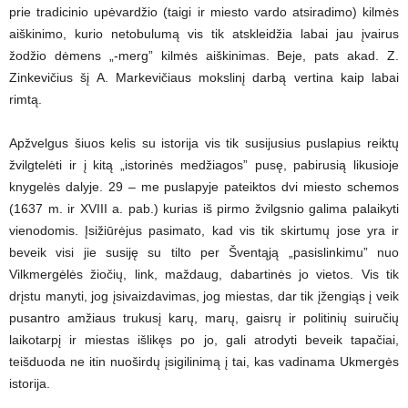
prie tradicinio upėvardžio (taigi ir miesto vardo atsiradimo) kilmės
aiškinimo, kurio netobulumą vis tik atskleidžia labai jau įvairus
žodžio dėmens „-merg” kilmės aiškinimas. Beje, pats akad. Z.
Zinkevičius šį A. Markevičiaus mokslinį darbą vertina kaip labai
rimtą.
Apžvelgus šiuos kelis su istorija vis tik susijusius puslapius reiktų
žvilgtelėti ir į kitą „istorinės medžiagos” pusę, pabirusią likusioje
knygelės dalyje. 29 – me puslapyje pateiktos dvi miesto schemos
(1637 m. ir XVIII a. pab.) kurias iš pirmo žvilgsnio galima palaikyti
vienodomis. Įsižiūrėjus pasimato, kad vis tik skirtumų jose yra ir
beveik visi jie susiję su tilto per Šventąją „pasislinkimu” nuo
Vilkmergėlės žiočių, link, maždaug, dabartinės jo vietos. Vis tik
drįstu manyti, jog įsivaizdavimas, jog miestas, dar tik įžengiąs į veik
pusantro amžiaus trukusį karų, marų, gaisrų ir politinių suiručių
laikotarpį ir miestas išlikęs po jo, gali atrodyti beveik tapačiai,
teišduoda ne itin nuoširdų įsigilinimą į tai, kas vadinama Ukmergės
istorija.