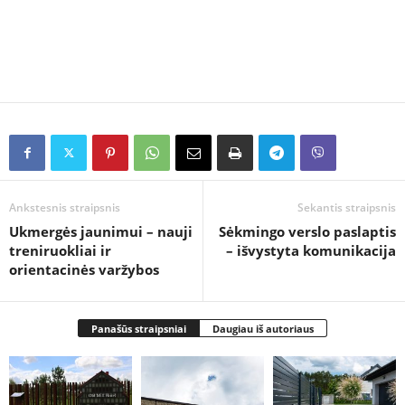
Ankstesnis straipsnis
Sekantis straipsnis
Ukmergės jaunimui – nauji
Sėkmingo verslo paslaptis
treniruokliai ir
– išvystyta komunikacija
orientacinės varžybos
Panašūs straipsniai
Daugiau iš autoriaus