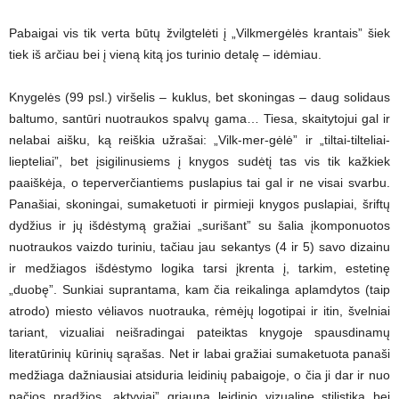
Pabaigai vis tik verta būtų žvilgtelėti į „Vilkmergėlės krantais” šiek
tiek iš arčiau bei į vieną kitą jos turinio detalę – idėmiau.
Knygelės (99 psl.) viršelis – kuklus, bet skoningas – daug solidaus
baltumo, santūri nuotraukos spalvų gama… Tiesa, skaitytojui gal ir
nelabai aišku, ką reiškia užrašai: „Vilk-mer-gėlė” ir „tiltai-tilteliai-
liepteliai”, bet įsigilinusiems į knygos sudėtį tas vis tik kažkiek
paaiškėja, o teperverčiantiems puslapius tai gal ir ne visai svarbu.
Panašiai, skoningai, sumaketuoti ir pirmieji knygos puslapiai, šriftų
dydžius ir jų išdėstymą gražiai „surišant” su šalia įkomponuotos
nuotraukos vaizdo turiniu, tačiau jau sekantys (4 ir 5) savo dizainu
ir medžiagos išdėstymo logika tarsi įkrenta į, tarkim, estetinę
„duobę”. Sunkiai suprantama, kam čia reikalinga aplamdytos (taip
atrodo) miesto vėliavos nuotrauka, rėmėjų logotipai ir itin, švelniai
tariant, vizualiai neišradingai pateiktas knygoje spausdinamų
literatūrinių kūrinių sąrašas. Net ir labai gražiai sumaketuota panaši
medžiaga dažniausiai atsiduria leidinių pabaigoje, o čia ji dar ir nuo
pačios pradžios „aktyviai” griauna leidinio vizualinę stilistiką bei