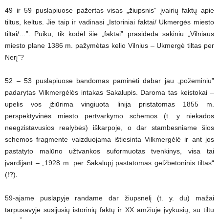
49 ir 59 puslapiuose pažertas visas „žiupsnis” įvairių faktų apie
tiltus, keltus. Jie taip ir vadinasi „Istoriniai faktai/ Ukmergės miesto
tiltai/…”. Puiku, tik kodėl šie „faktai” prasideda sakiniu „Vilniaus
miesto plane 1386 m. pažymėtas kelio Vilnius – Ukmergė tiltas per
Nerį”?
52 – 53 puslapiuose bandomas paminėti dabar jau „požeminiu”
padarytas Vilkmergėlės intakas Sakalupis. Daroma tas keistokai –
upelis vos įžiūrima vingiuota linija pristatomas 1855 m.
perspektyvinės miesto pertvarkymo schemos (t. y niekados
neegzistavusios realybės) iškarpoje, o dar stambesniame šios
schemos fragmente vaizduojama ištiesinta Vilkmergėlė ir ant jos
pastatyto malūno užtvankos suformuotas tvenkinys, visa tai
įvardijant – „1928 m. per Sakalupį pastatomas gelžbetoninis tiltas“
(!?).
59-ajame puslapyje randame dar žiupsnelį (t. y. du) mažai
tarpusavyje susijusių istorinių faktų ir XX amžiuje įvykusių, su tiltu