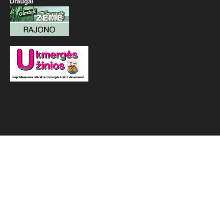
Draugai