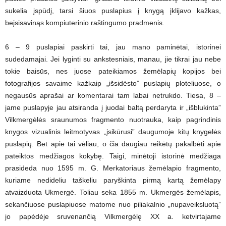
sukelia įspūdį, tarsi šiuos puslapius į knygą įklijavo kažkas,
beįsisavinąs kompiuterinio raštingumo pradmenis.
6 – 9 puslapiai paskirti tai, jau mano paminėtai, istorinei
sudedamajai. Jei lyginti su ankstesniais, manau, jie tikrai jau nebe
tokie baisūs, nes juose pateikiamos žemėlapių kopijos bei
fotografijos savaime kažkaip „išsidėsto” puslapių ploteliuose, o
negausūs aprašai ar komentarai tam labai netrukdo. Tiesa, 8 –
jame puslapyje jau atsiranda į juodai baltą perdaryta ir „išblukinta”
Vilkmergėlės sraunumos fragmento nuotrauka, kaip pagrindinis
knygos vizualinis leitmotyvas „įsikūrusi” daugumoje kitų knygelės
puslapių. Bet apie tai vėliau, o čia daugiau reikėtų pakalbėti apie
pateiktos medžiagos kokybę. Taigi, minėtoji istorinė medžiaga
prasideda nuo 1595 m. G. Merkatoriaus žemėlapio fragmento,
kuriame nedideliu taškeliu paryškinta pirmą kartą žemėlapy
atvaizduota Ukmergė. Toliau seka 1855 m. Ukmergės žemėlapis,
sekančiuose puslapiuose matome nuo piliakalnio „nupaveiksluotą”
jo papėdėje sruvenančią Vilkmergėlę XX a. ketvirtajame