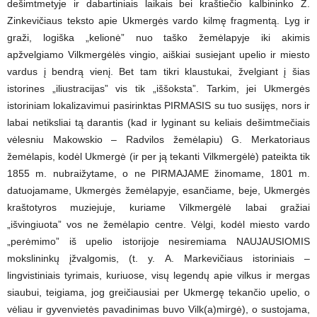
dešimtmetyje ir dabartiniais laikais bei kraštiečio kalbininko Z.
Zinkevičiaus teksto apie Ukmergės vardo kilmę fragmentą. Lyg ir
graži, logiška „kelionė” nuo taško žemėlapyje iki akimis
apžvelgiamo Vilkmergėlės vingio, aiškiai susiejant upelio ir miesto
vardus į bendrą vienį. Bet tam tikri klaustukai, žvelgiant į šias
istorines „iliustracijas” vis tik „iššoksta”. Tarkim, jei Ukmergės
istoriniam lokalizavimui pasirinktas PIRMASIS su tuo susijęs, nors ir
labai netiksliai tą darantis (kad ir lyginant su keliais dešimtmečiais
vėlesniu Makowskio – Radvilos žemėlapiu) G. Merkatoriaus
žemėlapis, kodėl Ukmergė (ir per ją tekanti Vilkmergėlė) pateikta tik
1855 m. nubraižytame, o ne PIRMAJAME žinomame, 1801 m.
datuojamame, Ukmergės žemėlapyje, esančiame, beje, Ukmergės
kraštotyros muziejuje, kuriame Vilkmergėlė labai gražiai
„išvingiuota” vos ne žemėlapio centre. Vėlgi, kodėl miesto vardo
„perėmimo” iš upelio istorijoje nesiremiama NAUJAUSIOMIS
mokslininkų įžvalgomis, (t. y. A. Markevičiaus istoriniais –
lingvistiniais tyrimais, kuriuose, visų legendų apie vilkus ir mergas
siaubui, teigiama, jog greičiausiai per Ukmergę tekančio upelio, o
vėliau ir gyvenvietės pavadinimas buvo Vilk(a)mirgė), o sustojama,