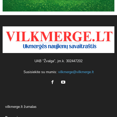
UAB "Žvalga", įm.k. 302447202
Susisiekite su mumis:
vilkmerge@vilkmerge.lt
vilkmerge.lt žurnalas