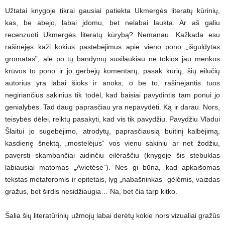
Užtatai knygoje tikrai gausiai patiekta Ukmergės literatų kūrinių,
kas, be abejo, labai įdomu, bet nelabai laukta. Ar aš galiu
recenzuoti Ukmergės literatų kūrybą? Nemanau. Kažkada esu
rašinėjęs kaži kokius pastebėjimus apie vieno pono „išguldytas
gromatas”, ale po tų bandymų susilaukiau ne tokios jau menkos
krūvos to pono ir jo gerbėjų komentarų, pasak kurių, šių eilučių
autorius yra labai šioks ir anoks, o be to, rašinėjantis tuos
negiriančius sakinius tik todėl, kad baisiai pavydintis tam ponui jo
genialybės. Tad daug paprasčiau yra nepavydėti. Ką ir darau. Nors,
teisybės dėlei, reiktų pasakyti, kad vis tik pavydžiu. Pavydžiu Vladui
Šlaitui jo sugebėjimo, atrodytų, paprasčiausią buitinį kalbėjimą,
kasdienę šnektą, „mostelėjus” vos vienu sakiniu ar net žodžiu,
paversti skambančiai aidinčiu eilėraščiu (knygoje šis stebuklas
labiausiai matomas „Avietėse”). Nes gi būna, kad apkaišomas
tekstas metaforomis ir epitetais, lyg „nabašninkas” gėlėmis, vaizdas
gražus, bet širdis nesidžiaugia… Na, bet čia tarp kitko.
Šalia šių literatūrinių užmojų labai derėtų kokie nors vizualiai gražūs