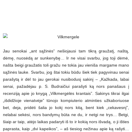
Jau senokai „ant sąžinės“ nešiojausi tam tikrą graužatį, naštą,
dėmę, nuosėdą ar sunkenybę… Ir ne visai svarbu, jog toji dėmė,
našta beigi graužatis toli gražu ne tokia jau vieniša margame mano
sąžinės lauke. Svarbu, jog štai tokiu būdu šiek tiek pagyvinau senai
parašytą ir dėl to jau gerokai nusibodusį sakinį – „Kažkada, labai
senai, pažadėjau p. S. Budraičiui parašyti ką nors panašaus į
recenziją apie jo knygą „Vilkmergėlės krantais”. Sakinys tikrai ilgai
„išdidžioje vienatvėje” tūnojo kompiuterio atminties užkaboriuose
bet, deja, pridėti šalia jo kokį nors kitą, bent kiek „cekavesnį”,
nelabai sekėsi, nors bandymų būta ne du, ir netgi ne trys… Betgi,
šiaip ar taip, atėjo laikas padaryti iš to ir kokią nors išvadą, o ji išties
paprasta, kaip „dvi kapeikos”, – aš tiesiog nežinau apie ką rašyti…