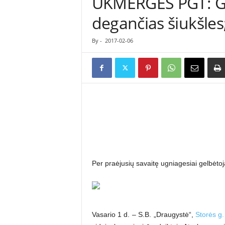
UKMERGĖS PGT: Ge
ė
degančias šiukšles;
s
n
a
By
-
2017-02-06
u
j
i
e
n
ų
p
o
r
t
a
Per praėjusių savaitę ugniagesiai gelbėtoja
l
a
s
Vasario 1 d. – S.B. „Draugystė“,
Storės g