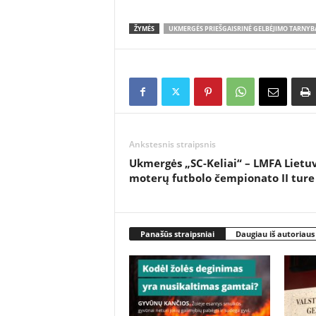
ŽYMĖS
UKMERGĖS PRIEŠGAISRINĖ GELBĖJIMO TARNYB
Ankstesnis straipsnis
Ukmergės „SC-Keliai“ – LMFA Lietu
moterų futbolo čempionato II ture
Panašūs straipsniai
Daugiau iš autoriaus