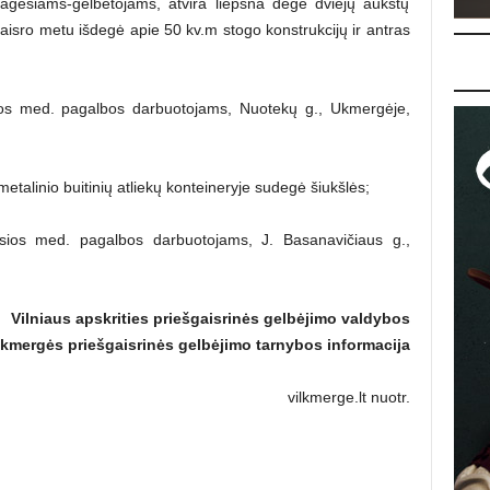
niagesiams-gelbėtojams, atvira liepsna degė dviejų aukštų
isro metu išdegė apie 50 kv.m stogo konstrukcijų ir antras
sios med. pagalbos darbuotojams, Nuotekų g., Ukmergėje,
talinio buitinių atliekų konteineryje sudegė šiukšlės;
osios med. pagalbos darbuotojams, J. Basanavičiaus g.,
Vilniaus apskrities priešgaisrinės gelbėjimo valdybos
kmergės priešgaisrinės gelbėjimo tarnybos informacija
vilkmerge.lt nuotr.