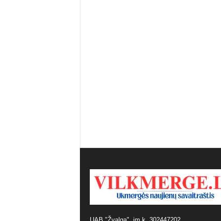
UAB "Žvalga", įm.k. 302447202