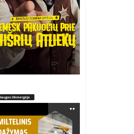
slaugos Ukmergėje