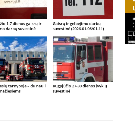
io 1-7 dienos gaisrų ir
Gaisrų ir gelbėjimo darbų
imo darbų suvestinė
suvestinė (2026-01-06/01-11)
sių tarnyboje – du nauji
Rugpjūčio 27-30 dienos įvykių
 mažiesiems
suvestinė