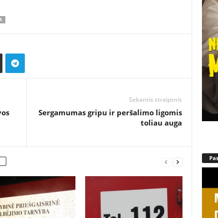
A
Sekantis straipsnis
vos
Sergamumas gripu ir peršalimo ligomis
toliau auga
Pa