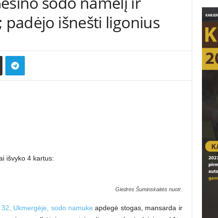
sino sodo namelį ir
 padėjo išnešti ligonius
i išvyko 4 kartus:
Giedrės Šuminskaitės nuotr.
. 32, Ukmergėje, sodo namuke
apdegė stogas, mansarda ir