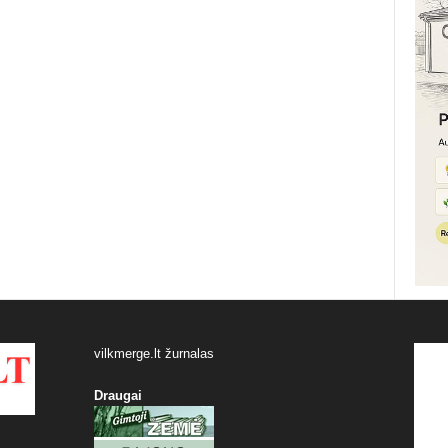
vilkmerge.lt žurnalas
Draugai