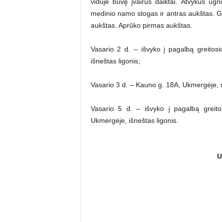
viduje buvę įvairūs daiktai. Atvykus ug
medinio namo stogas ir antras aukštas. Ga
aukštas. Aprūko pirmas aukštas.
Vasario 2 d. – išvyko į pagalbą greito
išneštas ligonis;
Vasario 3 d. – Kauno g. 18A, Ukmergėje, me
Vasario 5 d. – išvyko į pagalbą greit
Ukmergėje, išneštas ligonis.
U