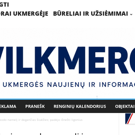
GTI
RAI UKMERGĖJE
BŪRELIAI IR UŽSIĖMIMAI
EKLAMA
PRANEŠK
RENGINIŲ KALENDORIUS
OBJEKTAI
do namelį ir degančias šiukšles; padėjo išnešti ligonius