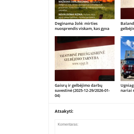
Deginama žolė: mirties
Balandž
nuosprendis viskam, kas gyva
gelbėj
Gaisrų ir gelbėjimo darbų
Ugniage
suvestinė (2025-12-29/2026-01-
nariai
04)
Atsakyti: