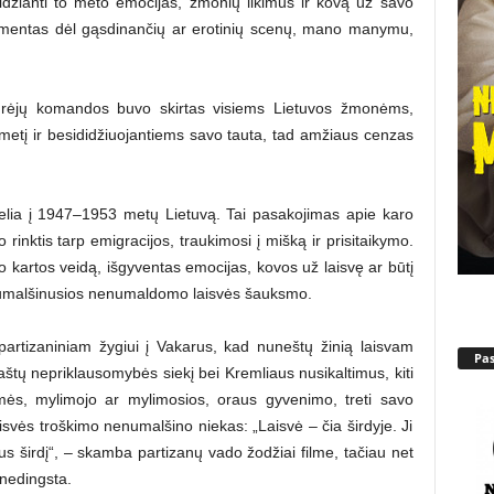
idžianti to meto emocijas, žmonių likimus ir kovą už savo
rgumentas dėl gąsdinančių ar erotinių scenų, mano manymu,
kūrėjų komandos buvo skirtas visiems Lietuvos žmonėms,
metį ir besididžiuojantiems savo tauta, tad amžiaus cenzas
kelia į 1947–1953 metų Lietuvą. Tai pasakojimas apie karo
o rinktis tarp emigracijos, traukimosi į mišką ir prisitaikymo.
io kartos veidą, išgyventas emocijas, kovos už laisvę ar būtį
enumalšinusios nenumaldomo laisvės šauksmo.
partizaniniam žygiui į Vakarus, kad nuneštų žinią laisvam
Pa
raštų nepriklausomybės siekį bei Kremliaus nusikaltimus, kiti
aimės, mylimojo ar mylimosios, oraus gyvenimo, treti savo
isvės troškimo nenumalšino niekas: „Laisvė – čia širdyje. Ji
lėšus širdį“, – skamba partizanų vado žodžiai filme, tačiau net
 nedingsta.