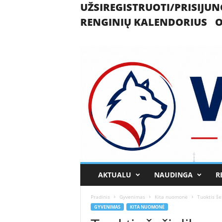
UŽSIREGISTRUOTI/PRISIJUN
RENGINIŲ KALENDORIUS
O
U
AKTUALU
NAUDINGA
R
k
m
Pradinis
Gyvenimas
Kita nuomonė
Tuoktis še
e
GYVENIMAS
KITA NUOMONĖ
r
g