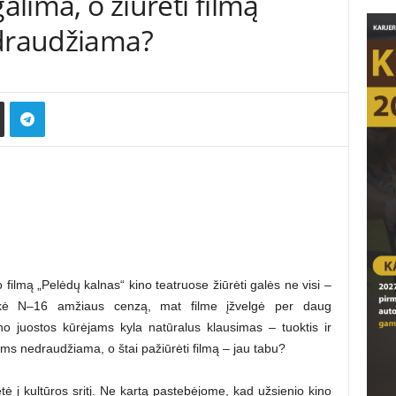
galima, o žiūrėti filmą
 draudžiama?
 filmą „Pelėdų kalnas“ kino teatruose žiūrėti galės ne visi –
ikė N–16 amžiaus cenzą, mat filme įžvelgė per daug
no juostos kūrėjams kyla natūralus klausimas – tuoktis ir
s nedraudžiama, o štai pažiūrėti filmą – jau tabu?
 į kultūros sritį. Ne kartą pastebėjome, kad užsienio kino