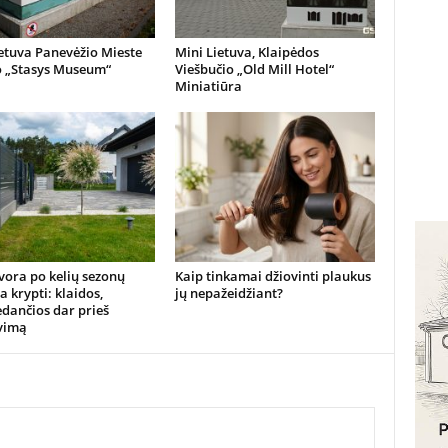
etuva Panevėžio Mieste
Mini Lietuva, Klaipėdos
o „Stasys Museum“
Viešbučio „Old Mill Hotel“
Miniatiūra
vora po kelių sezonų
Kaip tinkamai džiovinti plaukus
 krypti: klaidos,
jų nepažeidžiant?
dančios dar prieš
vimą