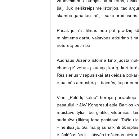
vadovėlinėms istorijos pamokoms, atskle
šalį. Juk neiškreipsime istorijos, tad a
skamba gana keistai“, – sako prodiuseris.
Pasak jo, šis filmas nuo pat pradžių 
minintiems garbų valstybės atkūrimo šimt
neturėtų būti riba.
Audriaus Juzėno istorinė kino juosta nu
chaosą ištvėrusią jaunąją kartą, kuri turėj
Režisierius visapusiškai atskleidžia pokar
ir baimės atmosferą – baimės, taip ir n
Vieni „Pelėdų kalno“ herojai pasiaukojo 
pasauliui ir JAV Kongresui apie Baltijos k
maištavo tyliai, be ginklo, vildamiesi l
sudaužytų likimų fone pasidavė. Tačiau la
– ne iliuzija. Galima ją sunaikinti tik išp
ir išplėšus širdį – laisvės troškimas niekur