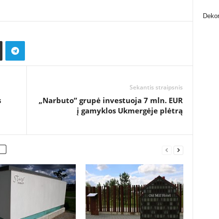
Dekor
Sekantis straipsnis
s
„Narbuto” grupė investuoja 7 mln. EUR
į gamyklos Ukmergėje plėtrą