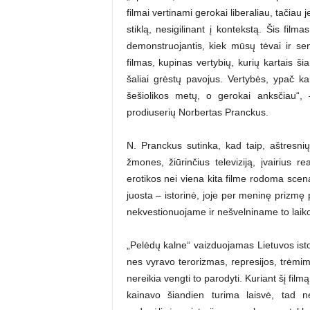
filmai vertinami gerokai liberaliau, tačiau je
stiklą, nesigilinant į kontekstą. Šis film
demonstruojantis, kiek mūsų tėvai ir sen
filmas, kupinas vertybių, kurių kartais š
šaliai grėstų pavojus. Vertybės, ypač ka
šešiolikos metų, o gerokai anksčiau“, 
prodiuserių Norbertas Pranckus.
N. Pranckus sutinka, kad taip, aštresnių
žmones, žiūrinčius televiziją, įvairius
erotikos nei viena kita filme rodoma scena
juosta – istorinė, joje per meninę prizmę pa
nekvestionuojame ir nešvelniname to laikot
„Pelėdų kalne“ vaizduojamas Lietuvos isto
nes vyravo terorizmas, represijos, trėmima
nereikia vengti to parodyti. Kuriant šį film
kainavo šiandien turima laisvė, tad 