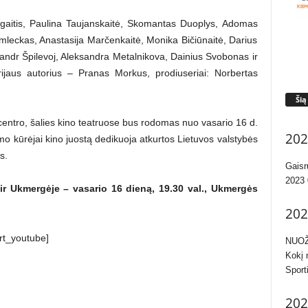
rgaitis, Paulina Taujanskaitė, Skomantas Duoplys, Adomas
leckas, Anastasija Marčenkaitė, Monika Bičiūnaitė, Darius
ndr Špilevoj, Aleksandra Metalnikova, Dainius Svobonas ir
rijaus autorius – Pranas Morkus, prodiuseriai: Norbertas
Šią
entro, šalies kino teatruose bus rodomas nuo vasario 16 d.
202
lmo kūrėjai kino juostą dedikuoja atkurtos Lietuvos valstybės
s.
Gaisr
2023 
r Ukmergėje – vasario 16 dieną, 19.30 val., Ukmergės
202
rt_youtube]
NUOŽ
Kokį 
Sport
202