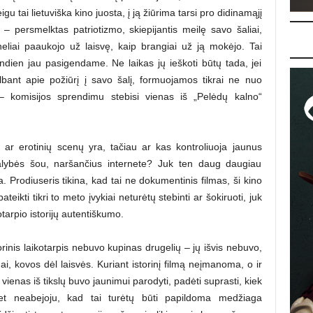
igu tai lietuviška kino juosta, į ją žiūrima tarsi pro didinamąjį
as – persmelktas patriotizmo, skiepijantis meilę savo šaliai,
eliai paaukojo už laisvę, kaip brangiai už ją mokėjo. Tai
iandien jau pasigendame. Ne laikas jų ieškoti būtų tada, jei
lbant apie požiūrį į savo šalį, formuojamos tikrai ne nuo
– komisijos sprendimu stebisi vienas iš „Pelėdų kalno“
 ar erotinių scenų yra, tačiau ar kas kontroliuoja jaunus
 realybės šou, naršančius internete? Juk ten daug daugiau
. Prodiuseris tikina, kad tai ne dokumentinis filmas, ši kino
teikti tikri to meto įvykiai neturėtų stebinti ar šokiruoti, juk
arpio istorijų autentiškumo.
rinis laikotarpis nebuvo kupinas drugelių – jų išvis nebuvo,
i, kovos dėl laisvės. Kuriant istorinį filmą neįmanoma, o ir
ą vienas iš tikslų buvo jaunimui parodyti, padėti suprasti, kiek
net neabejoju, kad tai turėtų būti papildoma medžiaga