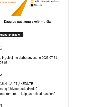
Daugiau paslaugų skelbimų čia.
 dieną istorijoje
3
ų ir gelbėjimo darbų suvestinė 2023 07 31 –
08 06
2
ULNI LAIPTŲ KĖDUTĖ
namų šildymo būdą rinktis?
inės tamprės – kaip jas nešioti kasdien?
1