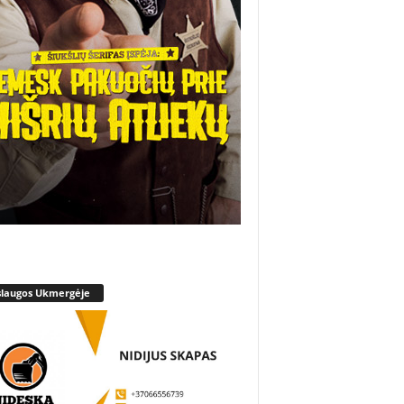
slaugos Ukmergėje