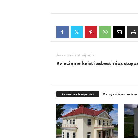
Ankstesnis straipsnis
Kviečiame keisti asbestinius stogu
Panašūs straipsniai
Daugiau iš autoriaus