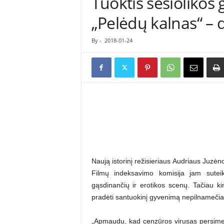
Tuoktis šešiolikos 
ė
„Pelėdų kalnas“ –
s
n
a
By
-
2018-01-24
u
j
i
e
n
ų
p
o
r
t
a
Naują istorinį režisieriaus Audriaus Juzėno
l
Filmų indeksavimo komisija jam sute
a
gąsdinančių ir erotikos scenų. Tačiau ki
s
pradėti santuokinį gyvenimą nepilnamečiam
„Apmaudu, kad cenzūros virusas persimetė