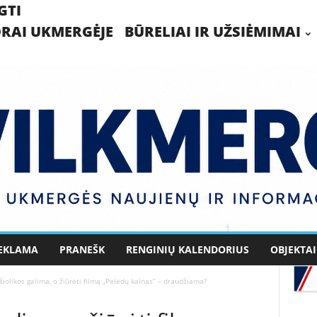
GTI
RAI UKMERGĖJE
BŪRELIAI IR UŽSIĖMIMAI
EKLAMA
PRANEŠK
RENGINIŲ KALENDORIUS
OBJEKTAI
šiolikos galima, o žiūrėti filmą „Pelėdų kalnas“ – draudžiama?