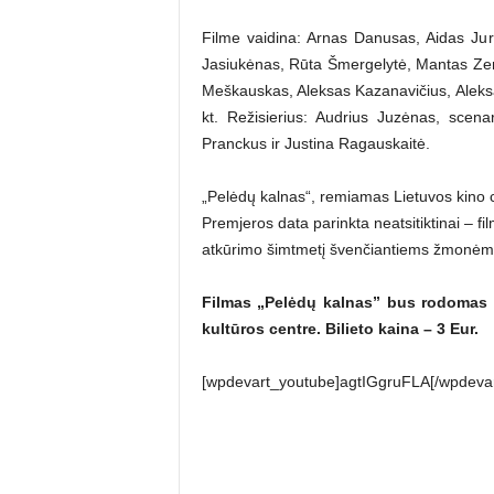
Filme vaidina: Arnas Danusas, Aidas Ju
Jasiukėnas, Rūta Šmergelytė, Mantas Zem
Meškauskas, Aleksas Kazanavičius, Aleksa
kt. Režisierius: Audrius Juzėnas, scena
Pranckus ir Justina Ragauskaitė.
„Pelėdų kalnas“, remiamas Lietuvos kino c
Premjeros data parinkta neatsitiktinai – fi
atkūrimo šimtmetį švenčiantiems žmonėm
Filmas „Pelėdų kalnas” bus rodomas i
kultūros centre. Bilieto kaina – 3 Eur.
[wpdevart_youtube]agtIGgruFLA[/wpdeva