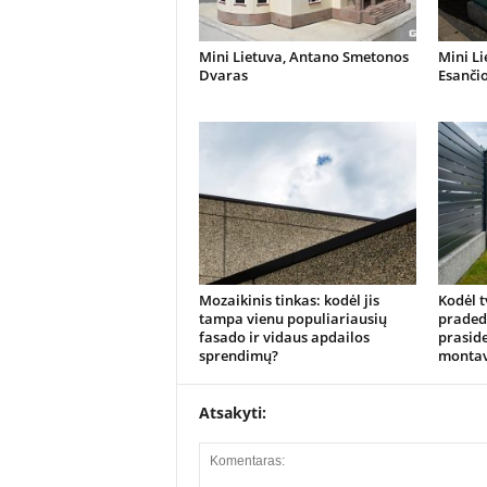
Mini Lietuva, Antano Smetonos
Mini Li
Dvaras
Esanči
Mozaikinis tinkas: kodėl jis
Kodėl t
tampa vienu populiariausių
pradeda
fasado ir vidaus apdailos
praside
sprendimų?
monta
Atsakyti: