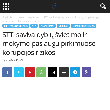
Pradinis
Lietuvos naujienos
STT: savivaldybių švietimo ir mokymo paslaugų
pirkimuose – korupcijos rizikos
LIETUVOS NAUJIENOS
112
PRANEŠIMAI
VERSLAS
UKMERGĖS VERSLAS
STT: savivaldybių švietimo ir
mokymo paslaugų pirkimuose –
korupcijos rizikos
By
-
2025-11-29