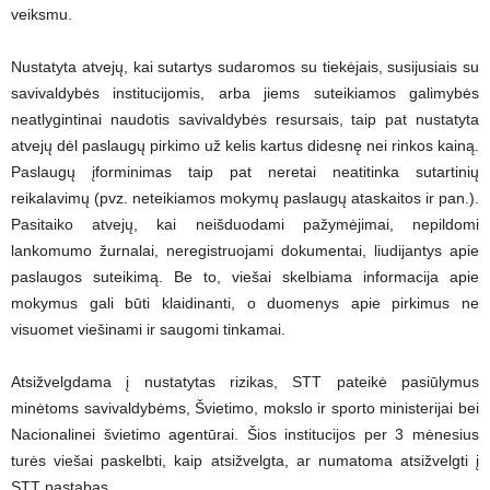
veiksmu.
Nustatyta atvejų, kai sutartys sudaromos su tiekėjais, susijusiais su
savivaldybės institucijomis, arba jiems suteikiamos galimybės
neatlygintinai naudotis savivaldybės resursais, taip pat nustatyta
atvejų dėl paslaugų pirkimo už kelis kartus didesnę nei rinkos kainą.
Paslaugų įforminimas taip pat neretai neatitinka sutartinių
reikalavimų (pvz. neteikiamos mokymų paslaugų ataskaitos ir pan.).
Pasitaiko atvejų, kai neišduodami pažymėjimai, nepildomi
lankomumo žurnalai, neregistruojami dokumentai, liudijantys apie
paslaugos suteikimą. Be to, viešai skelbiama informacija apie
mokymus gali būti klaidinanti, o duomenys apie pirkimus ne
visuomet viešinami ir saugomi tinkamai.
Atsižvelgdama į nustatytas rizikas, STT pateikė pasiūlymus
minėtoms savivaldybėms, Švietimo, mokslo ir sporto ministerijai bei
Nacionalinei švietimo agentūrai. Šios institucijos per 3 mėnesius
turės viešai paskelbti, kaip atsižvelgta, ar numatoma atsižvelgti į
STT pastabas.