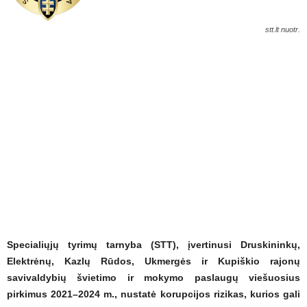
stt.lt nuotr.
Specialiųjų tyrimų tarnyba (STT), įvertinusi Druskininkų,
Elektrėnų, Kazlų Rūdos, Ukmergės ir Kupiškio rajonų
savivaldybių švietimo ir mokymo paslaugų viešuosius
pirkimus 2021–2024 m., nustatė korupcijos rizikas, kurios gali