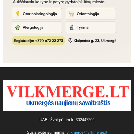
UAB "Žvalga", įm.k. 302447202
Susisiekite su mumis:
vilkmerge@vilkmerge.lt