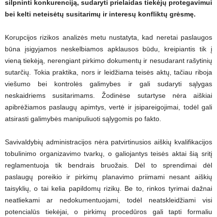
silpninti konkurenciją, sudaryti prielaidas tiekėjų protegavimui
bei kelti neteisėtų susitarimų ir interesų konfliktų grėsmę.
Korupcijos rizikos analizės metu nustatyta, kad neretai paslaugos
būna įsigyjamos neskelbiamos apklausos būdu, kreipiantis tik į
vieną tiekėją, nerengiant pirkimo dokumentų ir nesudarant rašytinių
sutarčių. Tokia praktika, nors ir leidžiama teisės aktų, tačiau riboja
viešumo bei kontrolės galimybes ir gali sudaryti sąlygas
neskaidriems susitarimams. Žodinėse sutartyse nėra aiškiai
apibrėžiamos paslaugų apimtys, vertė ir įsipareigojimai, todėl gali
atsirasti galimybės manipuliuoti sąlygomis po fakto.
Savivaldybių administracijos nėra patvirtinusios aiškių kvalifikacijos
tobulinimo organizavimo tvarkų, o galiojantys teisės aktai šią sritį
reglamentuoja tik bendrais bruožais. Dėl to sprendimai dėl
paslaugų poreikio ir pirkimų planavimo priimami nesant aiškių
taisyklių, o tai kelia papildomų rizikų. Be to, rinkos tyrimai dažnai
neatliekami ar nedokumentuojami, todėl neatskleidžiami visi
potencialūs tiekėjai, o pirkimų procedūros gali tapti formaliu