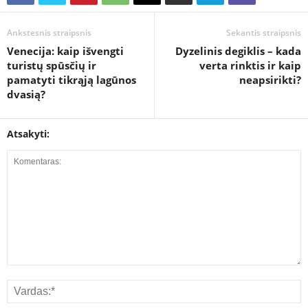
Ankstesnis straipsnis
Sekantis straipsnis
Venecija: kaip išvengti
Dyzelinis degiklis – kada
turistų spūsčių ir
verta rinktis ir kaip
pamatyti tikrąją lagūnos
neapsirikti?
dvasią?
Atsakyti: