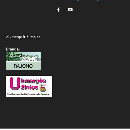
vilkmerge.lt žurnalas
Draugai