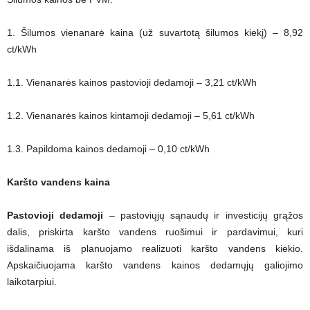
1. Šilumos vienanarė kaina (už suvartotą šilumos kiekį) – 8,92
ct/kWh
1.1. Vienanarės kainos pastovioji dedamoji – 3,21 ct/kWh
1.2. Vienanarės kainos kintamoji dedamoji – 5,61 ct/kWh
1.3. Papildoma kainos dedamoji – 0,10 ct/kWh
Karšto vandens kaina
Pastovioji dedamoji
– pastoviųjų sąnaudų ir investicijų grąžos
dalis, priskirta karšto vandens ruošimui ir pardavimui, kuri
išdalinama iš planuojamo realizuoti karšto vandens kiekio.
Apskaičiuojama karšto vandens kainos dedamųjų galiojimo
laikotarpiui.