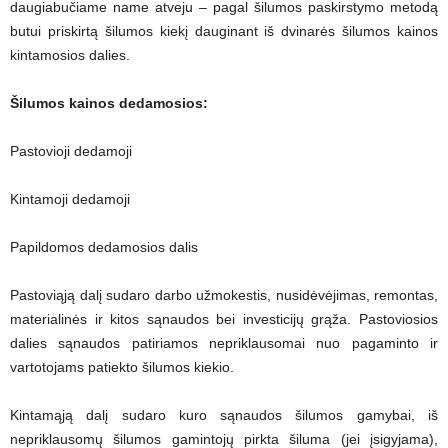
daugiabučiame name atveju – pagal šilumos paskirstymo metodą
butui priskirtą šilumos kiekį dauginant iš dvinarės šilumos kainos
kintamosios dalies.
Šilumos kainos dedamosios:
Pastovioji dedamoji
Kintamoji dedamoji
Papildomos dedamosios dalis
Pastoviąją dalį sudaro darbo užmokestis, nusidėvėjimas, remontas,
materialinės ir kitos sąnaudos bei investicijų grąža. Pastoviosios
dalies sąnaudos patiriamos nepriklausomai nuo pagaminto ir
vartotojams patiekto šilumos kiekio.
Kintamąją dalį sudaro kuro sąnaudos šilumos gamybai, iš
nepriklausomų šilumos gamintojų pirkta šiluma (jei įsigyjama),