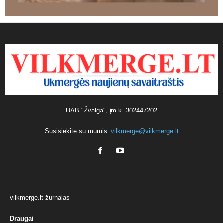
UAB "Žvalga", įm.k. 302447202
Susisiekite su mumis:
vilkmerge@vilkmerge.lt
vilkmerge.lt žurnalas
Draugai