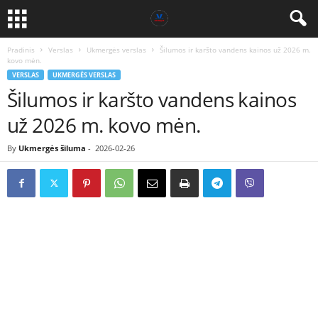
Pradinis
Verslas
Ukmergės verslas
Šilumos ir karšto vandens kainos už 2026 m.
kovo mėn.
VERSLAS
UKMERGĖS VERSLAS
Šilumos ir karšto vandens kainos
už 2026 m. kovo mėn.
By
Ukmergės šiluma
-
2026-02-26