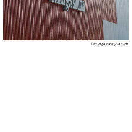
vilkmerge.lt archyvo nuotr.