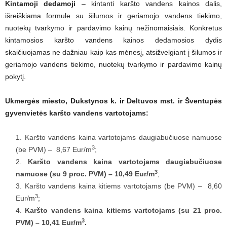
Kintamoji dedamoji
– kintanti karšto vandens kainos dalis,
išreiškiama formule su šilumos ir geriamojo vandens tiekimo,
nuotekų tvarkymo ir pardavimo kainų nežinomaisiais. Konkretus
kintamosios karšto vandens kainos dedamosios dydis
skaičiuojamas ne dažniau kaip kas mėnesį, atsižvelgiant į šilumos ir
geriamojo vandens tiekimo, nuotekų tvarkymo ir pardavimo kainų
pokytį.
Ukmergės miesto, Dukstynos k. ir Deltuvos mst. ir Šventupės
gyvenvietės karšto vandens vartotojams:
Karšto vandens kaina vartotojams daugiabučiuose namuose
3
(be PVM) – 8,67 Eur/m
;
Karšto vandens kaina vartotojams daugiabučiuose
3
namuose (su 9 proc. PVM) – 10,49 Eur/m
;
Karšto vandens kaina kitiems vartotojams (be PVM) – 8,60
3
Eur/m
;
Karšto vandens kaina kitiems vartotojams (su 21 proc.
3
PVM) – 10,41 Eur/m
.