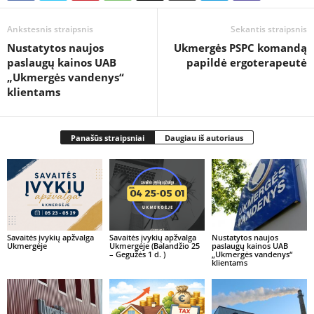
Ankstesnis straipsnis
Sekantis straipsnis
Nustatytos naujos
Ukmergės PSPC komandą
paslaugų kainos UAB
papildė ergoterapeutė
„Ukmergės vandenys“
klientams
Panašūs straipsniai
Daugiau iš autoriaus
Savaitės įvykių apžvalga
Savaitės įvykių apžvalga
Nustatytos naujos
Ukmergėje
Ukmergėje (Balandžio 25
paslaugų kainos UAB
– Gegužės 1 d. )
„Ukmergės vandenys“
klientams