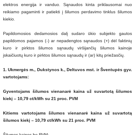
elektros energija ir vanduo. Sąnaudos kinta priklausomai nuo
reikiamo pagaminti ir patiekti į šilumos perdavimo tinklus šilumos
kiekio.
Papildomosios dedamosios dalį sudaro ūkio subjekto gautos
papildomos pajamos (-) ar nepadengtos sąnaudos (+) dėl faktinių
kuro ir pirktos šilumos sąnaudų viršijančių šilumos kainoje
įskaičiuotų kuro ir pirktos šilumos sąnaudų ir (ar) kitų priežasčių.
1. Ukmergės m., Dukstynos k., Deltuvos mst. ir Šventupės gyv.
vartotojams:
Gyventojams šilumos vienanarė kaina už suvartotą šilumos
kiekį – 10,79 ct/kWh su 21 proc. PVM
Kitiems vartotojams šilumos vienanarė kaina už suvartotą
šilumos kiekį – 10,79 ct/kWh su 21 proc. PVM
Šilumos kainos be PVM: