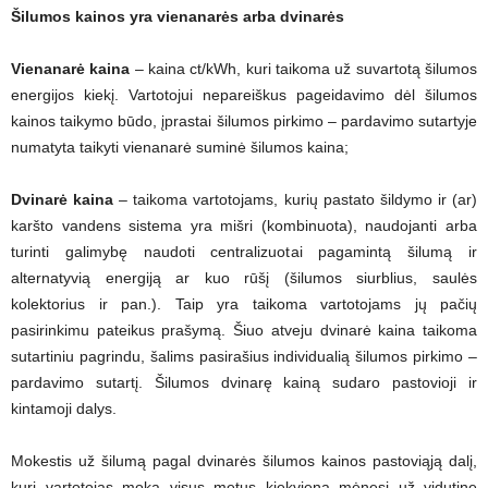
Šilumos kainos yra vienanarės arba dvinarės
Vienanarė kaina
– kaina ct/kWh, kuri taikoma už suvartotą šilumos
energijos kiekį. Vartotojui nepareiškus pageidavimo dėl šilumos
kainos taikymo būdo, įprastai šilumos pirkimo – pardavimo sutartyje
numatyta taikyti vienanarė suminė šilumos kaina;
Dvinarė kaina
– taikoma vartotojams, kurių pastato šildymo ir (ar)
karšto vandens sistema yra mišri (kombinuota), naudojanti arba
turinti galimybę naudoti centralizuotai pagamintą šilumą ir
alternatyvią energiją ar kuo rūšį (šilumos siurblius, saulės
kolektorius ir pan.). Taip yra taikoma vartotojams jų pačių
pasirinkimu pateikus prašymą. Šiuo atveju dvinarė kaina taikoma
sutartiniu pagrindu, šalims pasirašius individualią šilumos pirkimo –
pardavimo sutartį. Šilumos dvinarę kainą sudaro pastovioji ir
kintamoji dalys.
Mokestis už šilumą pagal dvinarės šilumos kainos pastoviąją dalį,
kurį vartotojas moka visus metus kiekvieną mėnesį už vidutinę