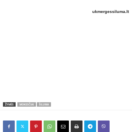
ukmergessiluma.lt
ŽYMĖS
MOKESČIAI
ŠILUMA