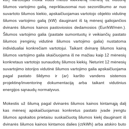
šilumos vartojimo galią, nepriklausomai nuo sezoniškumo ar nuo
suvartoto šilumos kiekio, apskaičiuojamas vartotojo objekto vidutinę
šilumos vartojimo galią (kW) dauginant iš tą mėnesį galiojančios
dvinarės šilumos kainos pastoviosios dedamosios (Eur/kW/mėn.).
Šilumos vartojimo galia (pastate sumontuotų ir veikiančių pastato
šilumos įrenginių vidutinė šilumos vartojimo galia) nustatoma
individualiai konkrečiam vartotojui. Taikant dvinarę šilumos kainą
šilumos vartojimo galia skaičiuojama iš ne mažiau kaip 12 mėnesių
konkretaus vartotojo sunaudotų šilumos kiekių. Neturint 12 mėnesių
suvartojimo istorijos vidutinė šilumos vartojimo galia apskaičiuojama
pagal pastato šildymo ir (ar) karšto vandens sistemos
projektinę/inventorinę dokumentaciją arba taikant vidutinius
energijos sąnaudų normatyvus.
Mokestis už šilumą pagal dvinarės šilumos kainos kintamąją dalį
kas mėnesį apskaičiuojamas konkretus pastato įvade įrengtu
šilumos apskaitos prietaisu suskaičiuotą šilumos kiekį dauginant iš
dvinarės šilumos kainos kintamos dalies (ct/kWh) arba atskiro buto