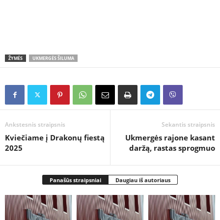
ŽYMĖS
UKMERGĖS ŠILUMA
Ankstesnis straipsnis
Sekantis straipsnis
Kviečiame į Drakonų fiestą
Ukmergės rajone kasant
2025
daržą, rastas sprogmuo
Panašūs straipsniai
Daugiau iš autoriaus