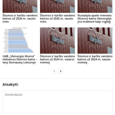
Šilumos ir karšto vandens
Šilumos ir karšto vandens
Nustatyta spalio mėnesio
kainos už 2026 m. sausio
kainos už 2026 m. sausio
šilumos kaina Ukmergėje
mėn.
mėn.
yra mažesnė kaip rugsėjį
UAB „Ukmergės šiluma“
Šilumos ir karšto vandens
Šilumos ir karšto vandens
tiekiamos šilumos kaina –
kainos už 2024 m. vasario
kainos už 2024 m. sausio
tarp žemiausių Lietuvoje
mėnesį
mėnesį
Atsakyti: