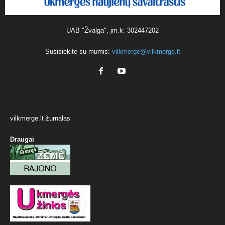
UAB "Žvalga", įm.k. 302447202
Susisiekite su mumis:
vilkmerge@vilkmerge.lt
vilkmerge.lt žurnalas
Draugai