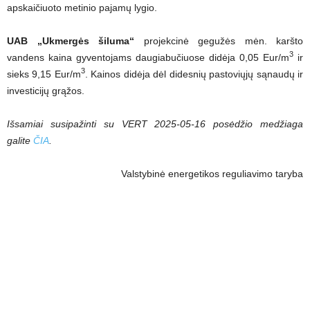
apskaičiuoto metinio pajamų lygio.
UAB „Ukmergės šiluma“
projekcinė gegužės mėn. karšto
3
vandens kaina gyventojams daugiabučiuose didėja 0,05 Eur/m
ir
3
sieks 9,15 Eur/m
. Kainos didėja dėl didesnių pastoviųjų sąnaudų ir
investicijų grąžos.
Išsamiai susipažinti su VERT 2025-05-16 posėdžio medžiaga
galite
ČIA
.
Valstybinė energetikos reguliavimo taryba