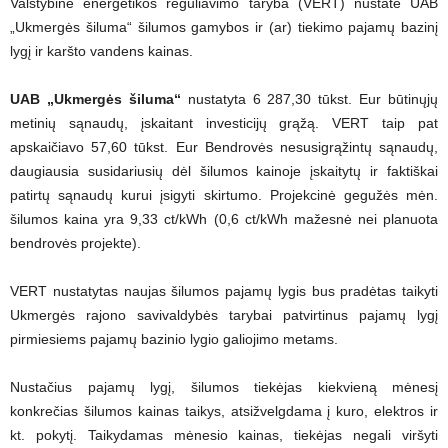
Valstybinė energetikos reguliavimo taryba (VERT) nustatė UAB
„Ukmergės šiluma“ šilumos gamybos ir (ar) tiekimo pajamų bazinį
lygį ir karšto vandens kainas.
UAB „Ukmergės šiluma“
nustatyta 6 287,30 tūkst. Eur būtinųjų
metinių sąnaudų, įskaitant investicijų grąžą. VERT taip pat
apskaičiavo 57,60 tūkst. Eur Bendrovės nesusigrąžintų sąnaudų,
daugiausia susidariusių dėl šilumos kainoje įskaitytų ir faktiškai
patirtų sąnaudų kurui įsigyti skirtumo. Projekcinė gegužės mėn.
šilumos kaina yra 9,33 ct/kWh (0,6 ct/kWh mažesnė nei planuota
bendrovės projekte).
VERT nustatytas naujas šilumos pajamų lygis bus pradėtas taikyti
Ukmergės rajono savivaldybės tarybai patvirtinus pajamų lygį
pirmiesiems pajamų bazinio lygio galiojimo metams.
Nustačius pajamų lygį, šilumos tiekėjas kiekvieną mėnesį
konkrečias šilumos kainas taikys, atsižvelgdama į kuro, elektros ir
kt. pokytį. Taikydamas mėnesio kainas, tiekėjas negali viršyti