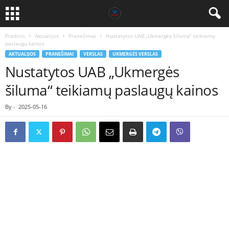
Pradinis
Aktualijos
Pranešimai
Nustatytos UAB „Ukmergės šiluma“ teikiamų
paslaugų kainos
AKTUALIJOS
PRANEŠIMAI
VERSLAS
UKMERGĖS VERSLAS
Nustatytos UAB „Ukmergės
šiluma“ teikiamų paslaugų kainos
By
-
2025-05-16