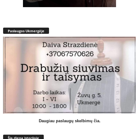
Paslaugos Ukmergėje
Daugiau paslaugų skelbimų čia.
Šią dieną istorijoje