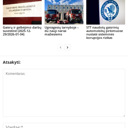
Gaisrų ir gelbėjimo darbų
Ugniagesių tarnyboje –
STT naudotų gaisrinių
suvestinė (2025-12-
du nauji nariai
automobilių pirkimuose
29/2026-01-04)
mažiesiems
nustatė sisteminės
korupcijos rizikas
Atsakyti: