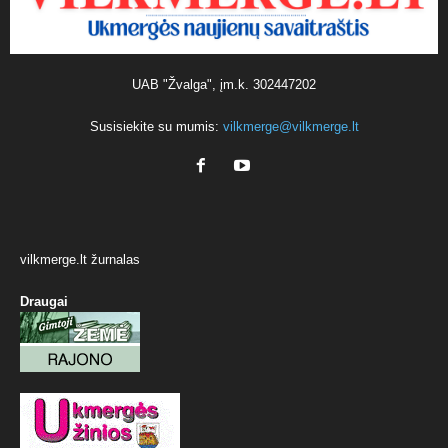
UAB "Žvalga", įm.k. 302447202
Susisiekite su mumis:
vilkmerge@vilkmerge.lt
vilkmerge.lt žurnalas
Draugai