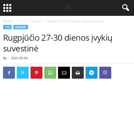
Pradinis
112
Gaisrai
Rugpjūčio 27-30 dienos įvykių suvestinė
112
GAISRAI
Rugpjūčio 27-30 dienos įvykių
suvestinė
By
-
2025-09-04