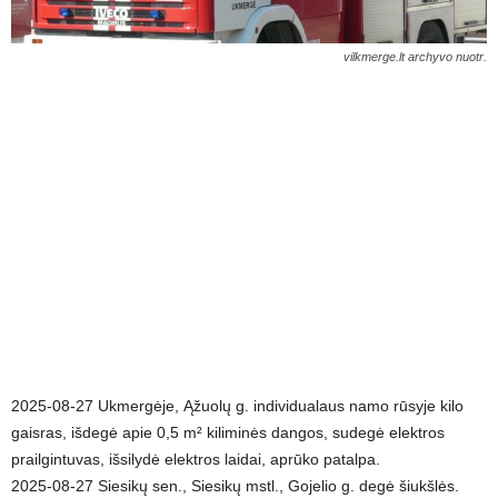
vilkmerge.lt archyvo nuotr.
2025-08-27 Ukmergėje, Ąžuolų g. individualaus namo rūsyje kilo
gaisras, išdegė apie 0,5 m² kiliminės dangos, sudegė elektros
prailgintuvas, išsilydė elektros laidai, aprūko patalpa.
2025-08-27 Siesikų sen., Siesikų mstl., Gojelio g. degė šiukšlės.