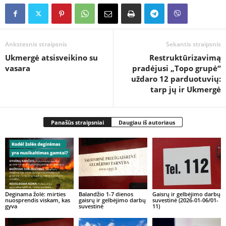
Ankstesnis straipsnis
Sekantis straipsnis
Ukmergė atsisveikino su
Restruktūrizavimą
vasara
pradėjusi „Topo grupė“
uždaro 12 parduotuvių:
tarp jų ir Ukmergė
Panašūs straipsniai
Daugiau iš autoriaus
Deginama žolė: mirties
Balandžio 1-7 dienos
Gaisrų ir gelbėjimo darbų
nuosprendis viskam, kas
gaisrų ir gelbėjimo darbų
suvestinė (2026-01-06/01-
gyva
suvestinė
11)