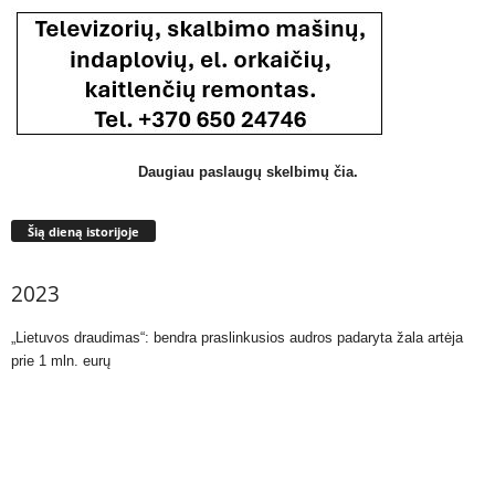
Daugiau paslaugų skelbimų čia.
Šią dieną istorijoje
2023
„Lietuvos draudimas“: bendra praslinkusios audros padaryta žala artėja
prie 1 mln. eurų