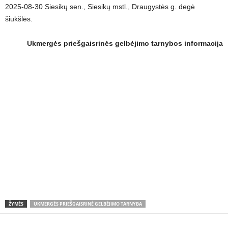
2025-08-30 Siesikų sen., Siesikų mstl., Draugystės g. degė
šiukšlės.
Ukmergės priešgaisrinės gelbėjimo tarnybos informacija
ŽYMĖS
UKMERGĖS PRIEŠGAISRINĖ GELBĖJIMO TARNYBA