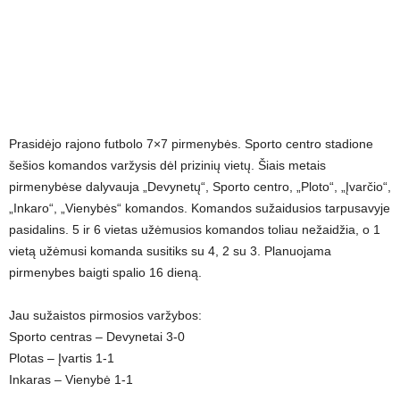
Prasidėjo rajono futbolo 7×7 pirmenybės. Sporto centro stadione
šešios komandos varžysis dėl prizinių vietų. Šiais metais
pirmenybėse dalyvauja „Devynetų“, Sporto centro, „Ploto“, „Įvarčio“,
„Inkaro“, „Vienybės“ komandos. Komandos sužaidusios tarpusavyje
pasidalins. 5 ir 6 vietas užėmusios komandos toliau nežaidžia, o 1
vietą užėmusi komanda susitiks su 4, 2 su 3. Planuojama
pirmenybes baigti spalio 16 dieną.
Jau sužaistos pirmosios varžybos:
Sporto centras – Devynetai 3-0
Plotas – Įvartis 1-1
Inkaras – Vienybė 1-1