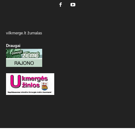
vilkmerge.lt žurnalas
Draugai