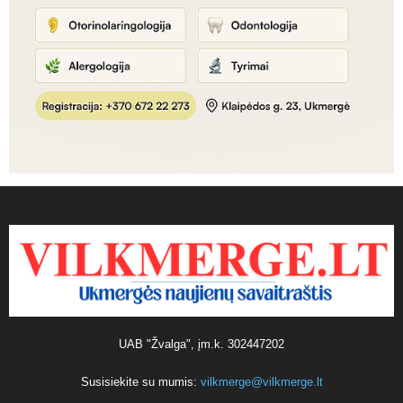
UAB "Žvalga", įm.k. 302447202
Susisiekite su mumis:
vilkmerge@vilkmerge.lt