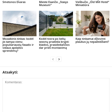
Smetonos Dvaras
Mieste Esančio „Stasys
Viešbučio „Old Mill Hotel“
Museum“
Miniatiūra
Mozaikinis tinkas: kodėl
Kodėl tvora po kelių
Kaip tinkamai džiovinti
jis tampa vienu
sezonų pradeda krypti:
plaukus jų nepažeidžiant?
populiariausių fasado ir
klaidos, prasidedančios
vidaus apdailos
dar prieš montavimą
sprendimų?
Atsakyti: