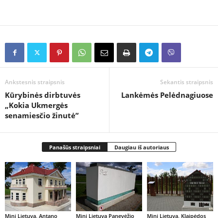
Ankstesnis straipsnis
Sekantis straipsnis
Kūrybinės dirbtuvės
Lankėmės Pelėdnagiuose
„Kokia Ukmergės
senamiesčio žinutė”
Panašūs straipsniai
Daugiau iš autoriaus
Mini Lietuva, Antano
Mini Lietuva Panevėžio
Mini Lietuva, Klaipėdos