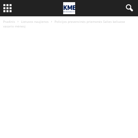
Pradinis
Lietuvos naujienos
Policijos prevencinės priemonės šalies keliuose
vasario mėnesį