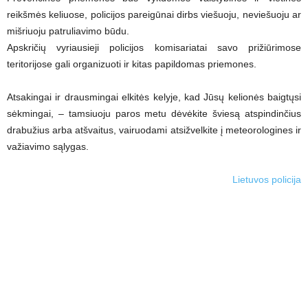
reikšmės keliuose, policijos pareigūnai dirbs viešuoju, neviešuoju ar
mišriuoju patruliavimo būdu.
Apskričių vyriausieji policijos komisariatai savo prižiūrimose
teritorijose gali organizuoti ir kitas papildomas priemones.
Atsakingai ir drausmingai elkitės kelyje, kad Jūsų kelionės baigtųsi
sėkmingai, – tamsiuoju paros metu dėvėkite šviesą atspindinčius
drabužius arba atšvaitus, vairuodami atsižvelkite į meteorologines ir
važiavimo sąlygas.
Lietuvos policija