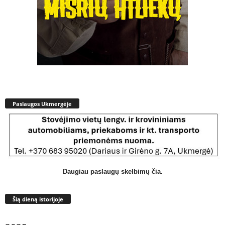
Paslaugos Ukmergėje
Daugiau paslaugų skelbimų čia.
Šią dieną istorijoje