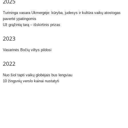
2025
Turininga vasara Ukmergėje: kūryba, judesys ir kultūra vaikų atostogas
pavertė ypatingomis
Už grąžintą tarą – išskirtinis prizas
2023
Vasarinės Bočių viltys pildosi
2022
Nuo šiol tapti vaikų globėjais bus lengviau
10 žingsnių verslo kainai nustatyti