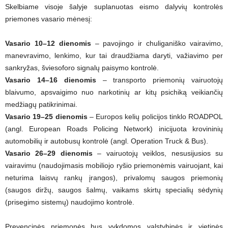
Skelbiame visoje šalyje suplanuotas eismo dalyvių kontrolės
priemones vasario mėnesį:
Vasario 10–12 dienomis
– pavojingo ir chuliganiško vairavimo,
manevravimo, lenkimo, kur tai draudžiama daryti, važiavimo per
sankryžas, šviesoforo signalų paisymo kontrolė.
Vasario 14–16 dienomis
– transporto priemonių vairuotojų
blaivumo, apsvaigimo nuo narkotinių ar kitų psichiką veikiančių
medžiagų patikrinimai.
Vasario 19–25 dienomis
– Europos kelių policijos tinklo ROADPOL
(angl. European Roads Policing Network) inicijuota krovininių
automobilių ir autobusų kontrolė (angl. Operation Truck & Bus).
Vasario 26–29 dienomis
– vairuotojų veiklos, nesusijusios su
vairavimu (naudojimasis mobiliojo ryšio priemonėmis vairuojant, kai
neturima laisvų rankų įrangos), privalomų saugos priemonių
(saugos diržų, saugos šalmų, vaikams skirtų specialių sėdynių
(prisegimo sistemų) naudojimo kontrolė.
Prevencinės priemonės bus vykdomos valstybinės ir vietinės