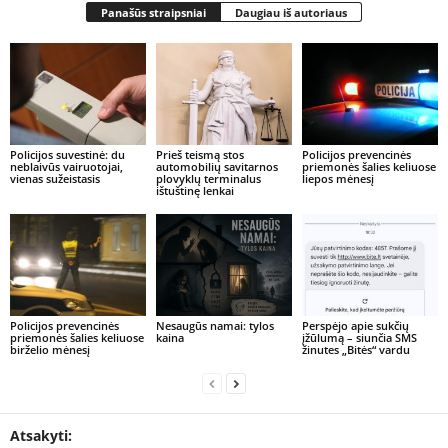
Panašūs straipsniai
Daugiau iš autoriaus
Policijos suvestinė: du
Prieš teismą stos
Policijos prevencinės
neblaivūs vairuotojai,
automobilių savitarnos
priemonės šalies keliuose
vienas sužeistasis
plovyklų terminalus
liepos mėnesį
ištuštinę lenkai
Policijos prevencinės
Nesaugūs namai: tylos
Perspėjo apie sukčių
priemonės šalies keliuose
kaina
įžūlumą – siunčia SMS
birželio mėnesį
žinutes „Bitės“ vardu
Atsakyti: