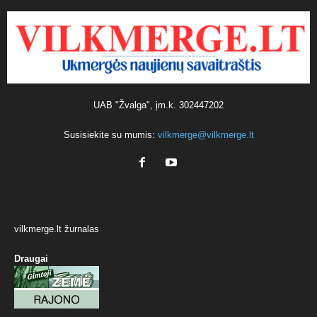
UAB "Žvalga", įm.k. 302447202
Susisiekite su mumis:
vilkmerge@vilkmerge.lt
vilkmerge.lt žurnalas
Draugai