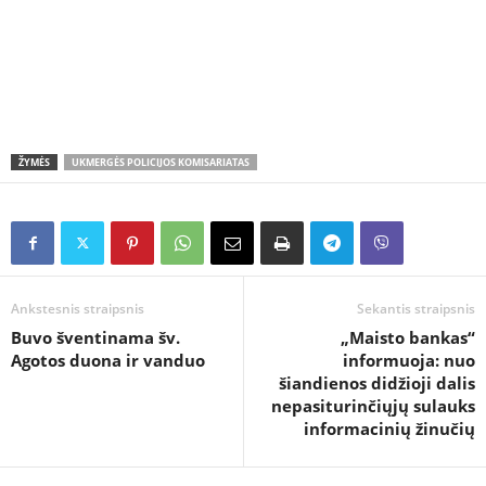
ŽYMĖS
UKMERGĖS POLICIJOS KOMISARIATAS
Ankstesnis straipsnis
Sekantis straipsnis
Buvo šventinama šv.
„Maisto bankas“
Agotos duona ir vanduo
informuoja: nuo
šiandienos didžioji dalis
nepasiturinčiųjų sulauks
informacinių žinučių