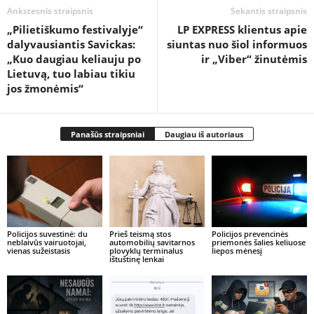
Ankstesnis straipsnis
Sekantis straipsnis
„Pilietiškumo festivalyje“
LP EXPRESS klientus apie
dalyvausiantis Savickas:
siuntas nuo šiol informuos
„Kuo daugiau keliauju po
ir „Viber“ žinutėmis
Lietuvą, tuo labiau tikiu
jos žmonėmis“
Panašūs straipsniai
Daugiau iš autoriaus
Policijos suvestinė: du
Prieš teismą stos
Policijos prevencinės
neblaivūs vairuotojai,
automobilių savitarnos
priemonės šalies keliuose
vienas sužeistasis
plovyklų terminalus
liepos mėnesį
ištuštinę lenkai