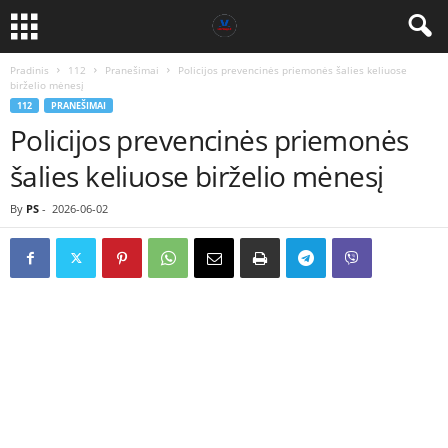
Pradinis
112
Pranešimai
Policijos prevencinės priemonės šalies keliuose
birželio mėnesį
112
PRANEŠIMAI
Policijos prevencinės priemonės
šalies keliuose birželio mėnesį
By
PS
-
2026-06-02