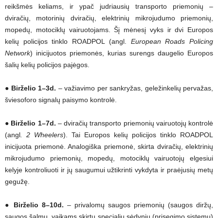
reikšmės keliams, ir ypač judriausių transporto priemonių –
dviračių, motorinių dviračių, elektrinių mikrojudumo priemonių,
mopedų, motociklų vairuotojams. Šį mėnesį vyks ir dvi Europos
kelių policijos tinklo ROADPOL (angl.
European Roads Policing
Network
) inicijuotos priemonės, kurias surengs daugelio Europos
šalių kelių policijos pajėgos.
●
Birželio 1–3
d.
– važiavimo per sankryžas, geležinkelių pervažas,
šviesoforo signalų paisymo kontrolė.
●
Birželio 1–7
d.
– dviračių transporto priemonių vairuotojų kontrolė
(angl
. 2 Wheelers
). Tai Europos kelių policijos tinklo ROADPOL
inicijuota priemonė. Analogiška priemonė, skirta dviračių, elektrinių
mikrojudumo priemonių, mopedų, motociklų vairuotojų elgesiui
kelyje kontroliuoti ir jų saugumui užtikrinti vykdyta ir praėjusių metų
gegužę.
●
Birželio 8–10
d.
– privalomų saugos priemonių (saugos diržų,
saugos šalmų, vaikams skirtų specialių sėdynių (prisegimo sistemų)