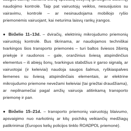
naudojimo kontrolė. Taip pat vairuotojų veiklos, nesusijusios su
vairavimu, kontrolė – ar nesinaudojama mobiliojo ryšio
priemonėmis vairuojant, kai neturima laisvų rankų įrangos.
●
Birželio 11–13
d.
– dviračių, elektrinių mikrojudumo priemonių
vairuotojų kontrolė. Bus tikrinama, ar naudojamos techniškai
tvarkingos šios transporto priemonės – turi baltos šviesos žibintą
priekyje ir raudonos – gale, oranžinius šviesą atspindinčius
elementus – iš abiejų šonų, tvarkingus stabdžius ir garso signalą, ar
vairuotojai (ir keleiviai) naudoja saugos šalmus, ryškiaspalves
liemenes su šviesą atspindinčiais elementais, ar elektrine
mikrojudumo priemone nevežami keleiviai (tai griežtai draudžiama),
ar nepilnamečiai pagal amžių vairuoja atitinkamą transporto
priemonę ir pan.
●
Birželio 15–21
d.
– transporto priemonių vairuotojų blaivumo,
apsvaigimo nuo narkotinių ar kitų psichiką veikiančių medžiagų
patikrinimai (Europos kelių policijos tinklo ROADPOL priemonė).