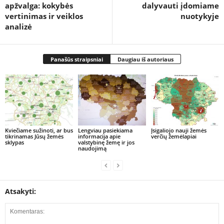
apžvalga: kokybės
dalyvauti įdomiame
vertinimas ir veiklos
nuotykyje
analizė
Panašūs straipsniai
Daugiau iš autoriaus
Kviečiame sužinoti, ar bus
Lengviau pasiekiama
Įsigaliojo nauji žemės
tikrinamas Jūsų žemės
informacija apie
verčių žemėlapiai
sklypas
valstybinę žemę ir jos
naudojimą
Atsakyti: