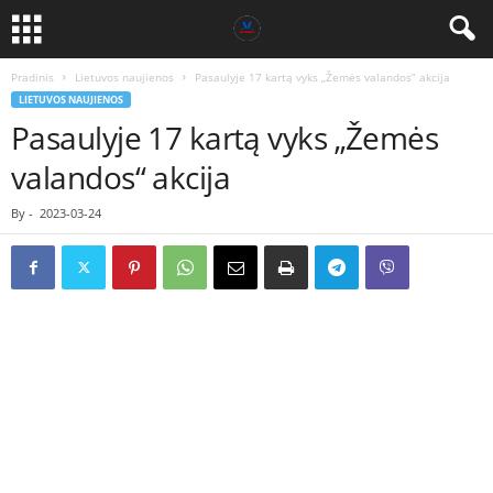
Pradinis
Lietuvos naujienos
Pasaulyje 17 kartą vyks „Žemės valandos“ akcija
LIETUVOS NAUJIENOS
Pasaulyje 17 kartą vyks „Žemės
valandos“ akcija
By
-
2023-03-24