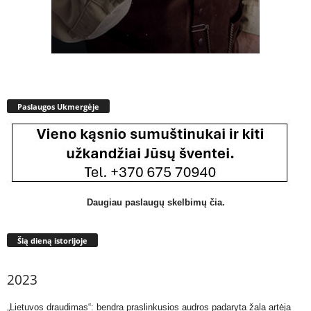
Paslaugos Ukmergėje
Daugiau paslaugų skelbimų čia.
Šią dieną istorijoje
2023
„Lietuvos draudimas“: bendra praslinkusios audros padaryta žala artėja