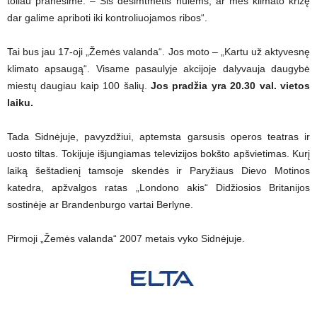
toliau pranešime. – Šis dešimtmetis nulems, ar mes klimato krizę
dar galime apriboti iki kontroliuojamos ribos“.
Tai bus jau 17-oji „Žemės valanda“. Jos moto – „Kartu už aktyvesnę
klimato apsaugą“. Visame pasaulyje akcijoje dalyvauja daugybė
miestų daugiau kaip 100 šalių.
Jos pradžia yra 20.30 val. vietos
laiku.
Tada Sidnėjuje, pavyzdžiui, aptemsta garsusis operos teatras ir
uosto tiltas. Tokijuje išjungiamas televizijos bokšto apšvietimas. Kurį
laiką šeštadienį tamsoje skendės ir Paryžiaus Dievo Motinos
katedra, apžvalgos ratas „Londono akis“ Didžiosios Britanijos
sostinėje ar Brandenburgo vartai Berlyne.
Pirmoji „Žemės valanda“ 2007 metais vyko Sidnėjuje.