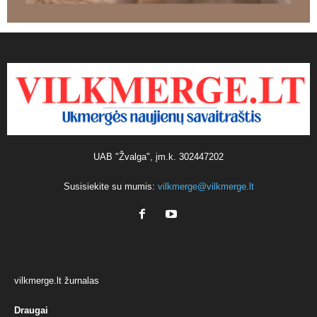
UAB "Žvalga", įm.k. 302447202
Susisiekite su mumis:
vilkmerge@vilkmerge.lt
vilkmerge.lt žurnalas
Draugai