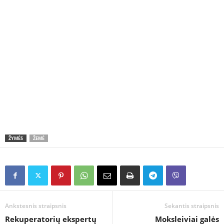
ŽYMĖS
ŽEMĖ
Ankstesnis straipsnis
Sekantis straipsnis
Rekuperatorių ekspertų
Moksleiviai galės