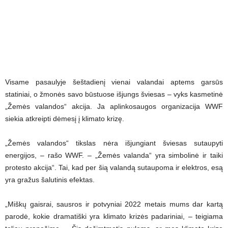
Visame pasaulyje šeštadienį vienai valandai aptems garsūs
statiniai, o žmonės savo būstuose išjungs šviesas – vyks kasmetinė
„Žemės valandos“ akcija. Ja aplinkosaugos organizacija WWF
siekia atkreipti dėmesį į klimato krizę.
„Žemės valandos“ tikslas nėra išjungiant šviesas sutaupyti
energijos, – rašo WWF. – „Žemės valanda“ yra simbolinė ir taiki
protesto akcija“. Tai, kad per šią valandą sutaupoma ir elektros, esą
yra gražus šalutinis efektas.
„Miškų gaisrai, sausros ir potvyniai 2022 metais mums dar kartą
parodė, kokie dramatiški yra klimato krizės padariniai, – teigiama