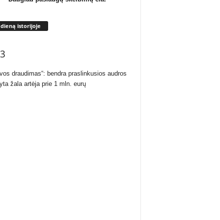
 dieną istorijoje
3
uvos draudimas“: bendra praslinkusios audros
yta žala artėja prie 1 mln. eurų