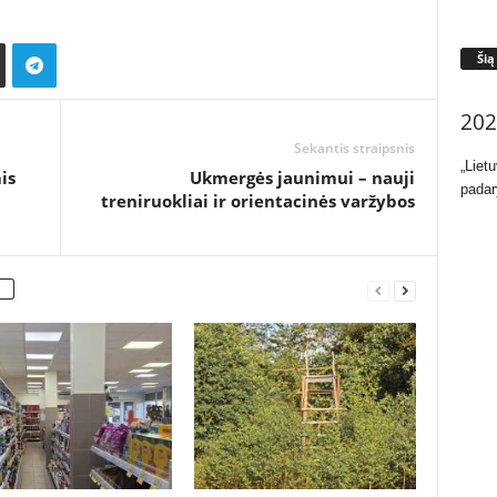
Šią
202
Sekantis straipsnis
„Liet
is
Ukmergės jaunimui – nauji
padar
treniruokliai ir orientacinės varžybos