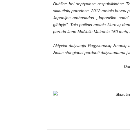
Dubline bei septyniose respublikinėse T
skiautinių parodose. 2012 metais buvau pak
Japonijos ambasados „Japoniško sodo”
glėbyje”. Tais pačiais metais žiurovų dėm
paroda Jono Mačiulio Maironio 150 metų s
Aktyviai dalyvauju Pagyvenusių žmonių as
žinias stengiuosi perduoti dalyvaudama įv
Da