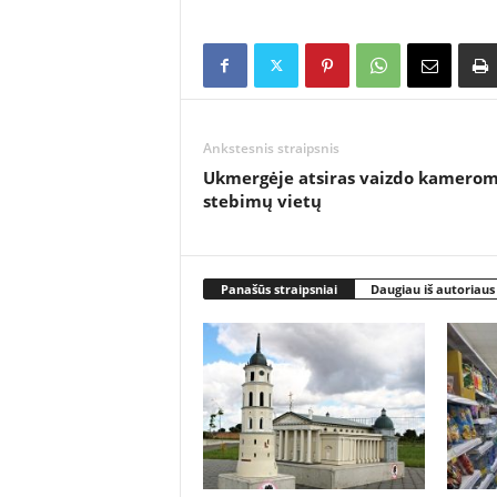
Ankstesnis straipsnis
Ukmergėje atsiras vaizdo kamerom
stebimų vietų
Panašūs straipsniai
Daugiau iš autoriaus