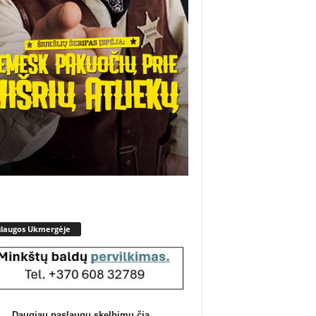
slaugos Ukmergėje
Daugiau paslaugų skelbimų čia.