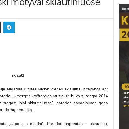
ški motyvai skiautiniuose
je atidaryta Birutės Mickevičienės skiautinių ir tapybos ant
 paroda Ukmergės kraštotyros muziejuje buvo surengta 2014
 ir stogastulpiai skiautiniuose”, parodos pavadinimas gana
mų darbų tematiką.
roda „Japonijos etiudai”. Parodos pagrindas – skiautinių,