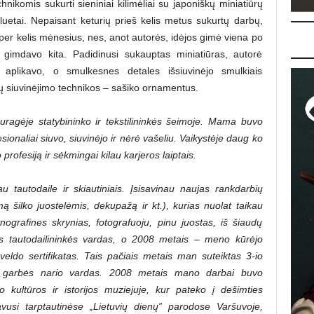
hnikomis sukurti sieniniai kilimėliai su japoniškų miniatiūrų
luetai. Nepaisant keturių prieš kelis metus sukurtų darbų,
per kelis mėnesius, nes, anot autorės, idėjos gimė viena po
t gimdavo kita. Padidinusi sukauptas miniatiūras, autorė
aplikavo, o smulkesnes detales išsiuvinėjo smulkiais
ų siuvinėjimo technikos – sašiko ornamentus.
ragėje statybininko ir tekstilininkės šeimoje. Mama buvo
ionaliai siuvo, siuvinėjo ir nėrė vašeliu. Vaikystėje daug ko
rofesiją ir sėkmingai kilau karjeros laiptais.
u tautodaile ir skiautiniais. Įsisavinau naujas rankdarbių
mą šilko juostelėmis, dekupažą ir kt.), kurias nuolat taikau
nografines skrynias, fotografuoju, pinu juostas, iš šiaudų
 tautodailininkės vardas, o 2008 metais – meno kūrėjo
veldo sertifikatas. Tais pačiais metais man suteiktas 3-io
o garbės nario vardas. 2008 metais mano darbai buvo
 kultūros ir istorijos muziejuje, kur pateko į dešimties
avusi tarptautinėse „Lietuvių dienų” parodose Varšuvoje,