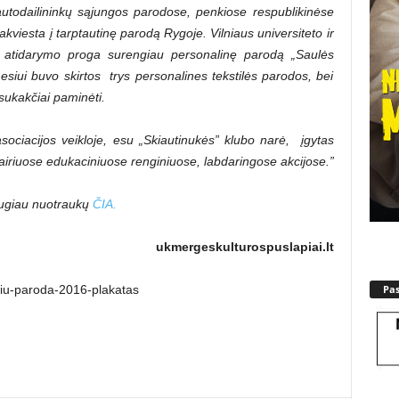
autodailininkų sąjungos parodose, penkiose respublikinėse
viesta į tarptautinę parodą Rygoje. Vilniaus universiteto ir
 atidarymo proga surengiau personalinę parodą „Saulės
esiui buvo skirtos trys personalines tekstilės parodos, bei
ukakčiai paminėti.
ociacijos veikloje, esu „Skiautinukės” klubo narė, įgytas
airiuose edukaciniuose renginiuose, labdaringose akcijose.”
ugiau nuotraukų
ČIA.
ukmergeskulturospuslapiai.lt
Pa