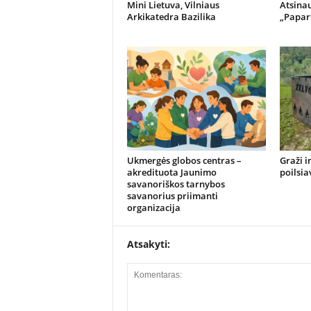
Mini Lietuva, Vilniaus
Atsina
Arkikatedra Bazilika
„Papart
Ukmergės globos centras –
Graži i
akredituota Jaunimo
poilsia
savanoriškos tarnybos
savanorius priimanti
organizacija
Atsakyti: