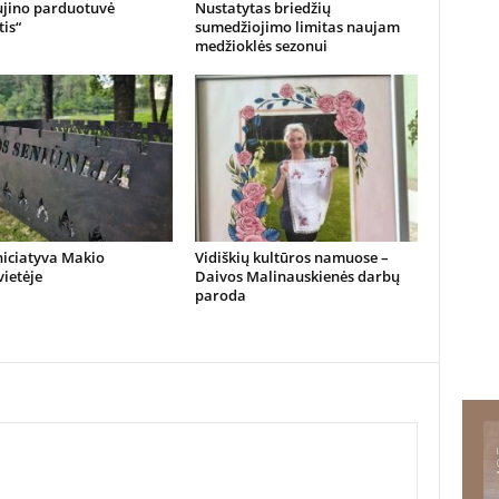
ujino parduotuvė
Nustatytas briedžių
is“
sumedžiojimo limitas naujam
medžioklės sezonui
niciatyva Makio
Vidiškių kultūros namuose –
vietėje
Daivos Malinauskienės darbų
paroda