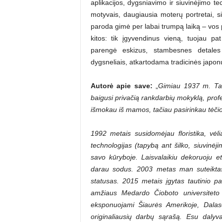
aplikacijos, dygsniavimo ir siuvinėjimo tec
motyvais, daugiausia moterų portretai, si
paroda gimė per labai trumpą laiką – vos 
kitos: tik įgyvendinus vieną, tuojau pa
parengė eskizus, stambesnes detales 
dygsneliais, atkartodama tradicinės japon
Autorė apie save:
„
Gimiau 1937 m. Tau
baigusi privačią rankdarbių mokyklą, profes
išmokau iš mamos, tačiau pasirinkau tėčio p
1992 metais susidomėjau floristika, vėlia
technologijas (tapybą ant šilko, siuvinėji
savo kūryboje. Laisvalaikiu dekoruoju et
darau sodus. 2003 metas man suteiktas
statusas. 2015 metais įgytas tautinio pa
amžiaus Medardo Čioboto universitet
eksponuojami Šiaurės Amerikoje, Dalaso
originaliausių darbų sąrašą. Esu dalyv