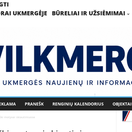
GTI
RAI UKMERGĖJE
BŪRELIAI IR UŽSIĖMIMAI
EKLAMA
PRANEŠK
RENGINIŲ KALENDORIUS
OBJEKTAI
ški motyvai skiautiniuose