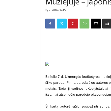
Muziejuje – japoni
ė
s
By
-
2016-06-15
n
a
u
j
i
e
n
ų
p
o
r
t
a
Birželio 7 d. Ukmergės kraštotyros muzieju
l
šilko paroda. Pirma paroda šios autorės
a
metais. Tada ji vadinosi „Koplytstulpiai
s
išsamiai atspindėjo parodoje eksponuoja
Šį kartą autorė siūlo susipažinti su pa