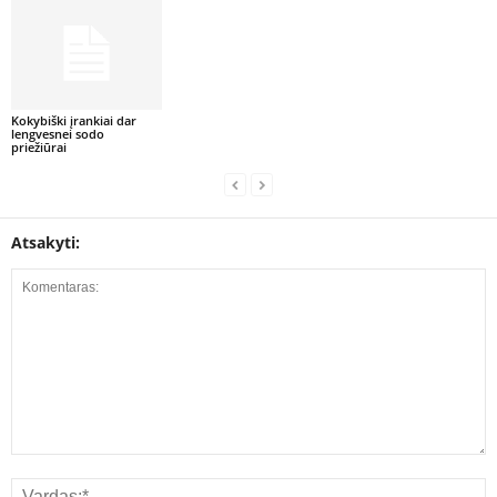
Kokybiški įrankiai dar
lengvesnei sodo
priežiūrai
Atsakyti: