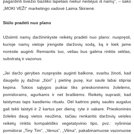
pagardinti šviežio baziliko lapeliais niekur neišėjus iš namų“, – sako
„MOKI VEŽI“ marketingo vadovė Laima Skirienė.
Siūlo pradėti nuo plano
Užsiimti namų daržininkyste reikėtų pradėti nuo plano: nuspręsti,
kurioje namų vietoje įrengsite daržovių sodą, ką ir kiek jame
norėsite auginti. Remiantis tuo, vėliau bus galima rinktis sėklas,
substratą ir vazonus.
„Jei daržo gėrybes nuspręsite auginti balkone, svarbu žinoti, kad
daugelis jų dažnai „žiūri“ į pietinę pusę, kur saulė labai stipriai
kepina. Tokios sąlygos puikiai tiks prieskoninėms žolelėms,
pomidorams, agurkams ir net braškėms. Reikėtų suprasti, kad
laistymas taps kasdieniu ritualu. Dėl kaitrios pietų saulės augalus
gali tekti laistyti ir 2 kartus per dieną: ryte ir vakare. Prieskoninės
žolelės daug vietos neužima, tačiau renkantis daržovių veisles
reikėtų rinktis kompaktiško vegetatyvinio tipo, pvz.: vyšniniai
pomidorai „Tiny Tim“, „Venus“, „Vilma“, pakabinamuose vazonuose