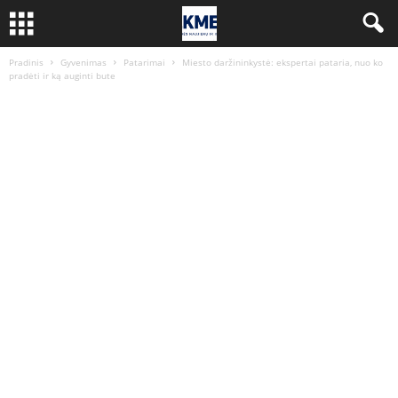
Pradinis
Gyvenimas
Patarimai
Miesto daržininkystė: ekspertai pataria, nuo ko
pradėti ir ką auginti bute