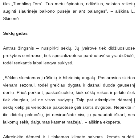
tiks „Tumbling Tom“. Tuo metu špinatus, ridikėlius, salotas reikėtų
auginti šiaurinėje balkono pusėje ar ant palangės“, – aiškina L.
Skirienė.
Sėklų gidas
Antras žingsnis – nusipirkti sėklų. Jų įvairovė tiek didžiuosiuose
prekybos centruose, tiek specializuotose parduotuvėse yra didžiulė,
todėl renkantis labai lengva suklysti.
„Sėklos skirstomos į rūšinių ir hibridinių augalų. Pastarosios skirtos
vienam sezonui, todėl greičiau dygsta ir dažnai duoda gausesnį
derlių. Prieš perkant, paskaičiuokite, kiek sėklų reikės ir pirkite šiek
tiek daugiau, jei ne visos sudygtų. Taip pat atkreipkite dėmesį į
sėklų kiekį: jis vienodose pakuotėse gali skirtis dvigubai. Nepirkite ir
itin didelių pakuočių, jei nesiruošiate visų jų panaudoti iškart, nes
laikomų sėklų daigumas kasmet mažėja“, – aiškina ekspertė.
Atkreipkite dėmesį ir į tinkamas klimato sąlygas, žemės sudėtį,