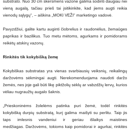
substrato. Nuo 30 cm skersmens vazone galima sodinti daugiau nei
vieną augalą, tačiau prieš tai įsitikinkite, kad jiems augti reikia
vienodų sąlygų“, – aiškina „MOKI VEŽI“ marketingo vadovė.
Pavyzdžiui, galite kartu auginti čiobrelius ir raudonėlius, žemaūges
paprikas ir bazilikus. Tuo metu mėtoms, agurkams ir pomidorams
reikėtų atskirų vazonų.
Rinkitės tik kokybišką žemę
Kokybiškas substratas yra vienas svarbiausių veiksnių, reikalingų
daržovėms sėkmingai augti. Nerekomenduojama naudoti daržo
žemės, nes joje gali būti likę piktžolių sėklų ar vabzdžių lervų, kurios
vėliau nugraužtų augalo šaknis.
„Prieskoninėms žolelėms patinka puri žemė, todėl rinkitės
kokybišką durpių substratą, kurį galima maišyti su perlitu. Taip jis
taps imlesnis vandeniui ir geriau išlaikys maistines
medžiagas. Daržovėms, tokioms kaip pomidorai ir agurkai, rinkitės