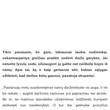
Tikro pavasario, ko gero, labiausiai laukia sodininkai,
nekantraujantys greičiau pradėti sodinti daržo gėrybes. Jei
neturite lysvių sode, užsiauginti jų galite net neiškėlę kojos iš
namų. Apie tai, ką ir kaip geriausia sėti, kokias sąlygas
užtikrinti, kad derlius būtų gausus, pasakoja ekspertai.
„Pastaruoju metu susidomėjimas namų daržininkyste vis auga. Ir ne
be reikalo – auginti daržoves namuose yra paprasčiau nei atrodo.
Be to, tai malonus laisvalaikio užsiėmimas, leidžiantis trumpam
atsikvėpti nuo kasdienybės. O kur dar galimybė pusryčius