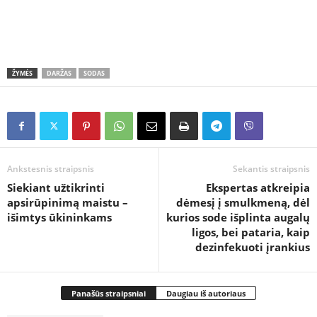
ŽYMĖS
DARŽAS
SODAS
Ankstesnis straipsnis
Sekantis straipsnis
Siekiant užtikrinti
Ekspertas atkreipia
apsirūpinimą maistu –
dėmesį į smulkmeną, dėl
išimtys ūkininkams
kurios sode išplinta augalų
ligos, bei pataria, kaip
dezinfekuoti įrankius
Panašūs straipsniai
Daugiau iš autoriaus