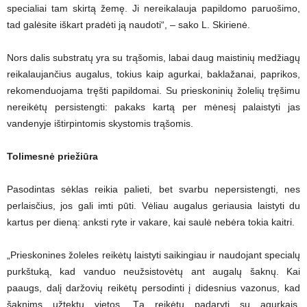
specialiai tam skirtą žemę. Ji nereikalauja papildomo paruošimo,
tad galėsite iškart pradėti ją naudoti“, – sako L. Skirienė.
Nors dalis substratų yra su trąšomis, labai daug maistinių medžiagų
reikalaujančius augalus, tokius kaip agurkai, baklažanai, paprikos,
rekomenduojama tręšti papildomai. Su prieskoninių žolelių tręšimu
nereikėtų persistengti: pakaks kartą per mėnesį palaistyti jas
vandenyje ištirpintomis skystomis trąšomis.
Tolimesnė priežiūra
Pasodintas sėklas reikia palieti, bet svarbu nepersistengti, nes
perlaisčius, jos gali imti pūti. Vėliau augalus geriausia laistyti du
kartus per dieną: anksti ryte ir vakare, kai saulė nebėra tokia kaitri.
„Prieskonines žoleles reikėtų laistyti saikingiau ir naudojant specialų
purkštuką, kad vanduo neužsistovėtų ant augalų šaknų. Kai
paaugs, dalį daržovių reikėtų persodinti į didesnius vazonus, kad
šaknims užtektų vietos. Tą reikėtų padaryti su agurkais,