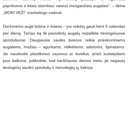
paprikomis ir kitais stambius vaisius mezgančiais augalais“, – tikina
„MOKI VEŽI“ marketingo vadovė.
Daržovėms augti būtina ir šviesa – jos reikėtų gauti bent 6 valandas
per dieną. Tačiau ką tik pasodintų augalų nepalikite tiesioginiuose
spinduliuose. Daugiausia saulės šviesos reikia prieskoniniams
augalams, mažiau – agurkams, ridikėliams, salotoms, špinatams.
Jei naudosite plastikinius vazonus ar lovelius, prieš sustatydami
juos balkone, įsitikinkite, kad karščiausiu dienos metu, jie negautų
tiesioginių saulės spindulių ir nenudegtų jų šaknys.