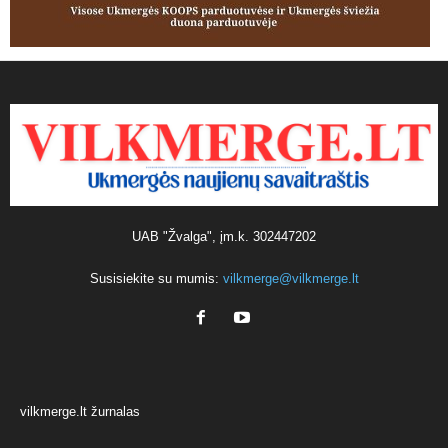
UAB "Žvalga", įm.k. 302447202
Susisiekite su mumis:
vilkmerge@vilkmerge.lt
vilkmerge.lt žurnalas