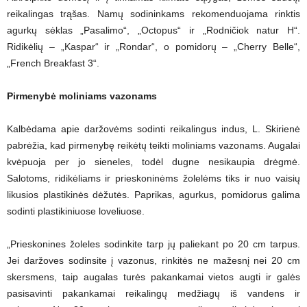
reikalingas trąšas. Namų sodininkams rekomenduojama rinktis
agurkų sėklas „Pasalimo“, „Octopus“ ir „Rodničiok natur H“.
Ridikėlių – „Kaspar“ ir „Rondar“, o pomidorų – „Cherry Belle“,
„French Breakfast 3“.
Pirmenybė moliniams vazonams
Kalbėdama apie daržovėms sodinti reikalingus indus, L. Skirienė
pabrėžia, kad pirmenybę reikėtų teikti moliniams vazonams. Augalai
kvėpuoja per jo sieneles, todėl dugne nesikaupia drėgmė.
Salotoms, ridikėliams ir prieskoninėms žolelėms tiks ir nuo vaisių
likusios plastikinės dėžutės. Paprikas, agurkus, pomidorus galima
sodinti plastikiniuose loveliuose.
„Prieskonines žoleles sodinkite tarp jų paliekant po 20 cm tarpus.
Jei daržoves sodinsite į vazonus, rinkitės ne mažesnį nei 20 cm
skersmens, taip augalas turės pakankamai vietos augti ir galės
pasisavinti pakankamai reikalingų medžiagų iš vandens ir