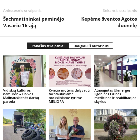
Ankstesnis straipsnis
Sekantis straipsnis
Šachmatininkai paminėjo
Kepėme šventos Agotos
Vasario 16-ąją
duonelę
Panašūs straipsniai
Daugiau iš autoriaus
Vidiškių kultūros
Kviečia moteris dalyvauti
Atnaujintas Ukmergės
namuose – Daivos
tarptautiniame
ligoninės Fizinės
Malinauskienės darbų
moksliniame tyrime
medicinos ir reabilitacijos
paroda
MELIORA
skyrius