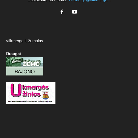
vilkmerge.lt žurnalas
Draugai