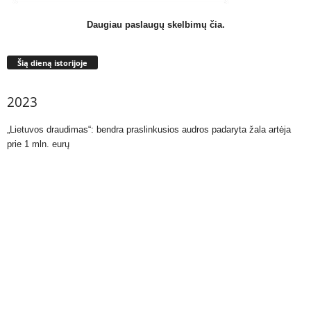
Daugiau paslaugų skelbimų čia.
Šią dieną istorijoje
2023
„Lietuvos draudimas“: bendra praslinkusios audros padaryta žala artėja
prie 1 mln. eurų