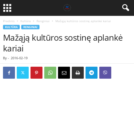
Pradinis
Kultūra
Renginiai
Mažąją kultūros sostinę aplankė kariai
KULTŪRA
RENGINIAI
Mažąją kultūros sostinę aplankė
kariai
By
-
2016-02-19