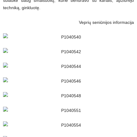
sulaukė daug smalsuolių, kurie bendravo su kariais, apžiūrėjo
techniką, ginkluotę.
Veprių seniūnijos informacija