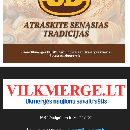
UAB "Žvalga", įm.k. 302447202
Susisiekite su mumis:
vilkmerge@vilkmerge.lt