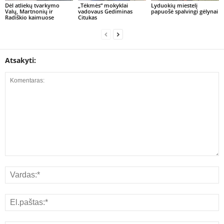
Dėl atliekų tvarkymo
„Tėkmės“ mokyklai
Lyduokių miestelį
Valų, Martnonių ir
vadovaus Gediminas
papuošė spalvingi gėlynai
Radiškio kaimuose
Citukas
Atsakyti: