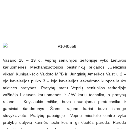
Vasario 18 – 19 d. Veprių seniūnijos teritorijoje vyko Lietuvos
kariuomenės Mechanizuotosios pėstininkų brigados „Geležinis
vilkas“ Kunigaikščio Vaidoto MPB ir Jungtinių Amerikos Valstijų 2 –
ojo kavalerijos pulko 3 – iojo kavalerijos eskadrono kuopos lauko
taktinės pratybos. Pratybų metu Veprių seniūnijos teritorijoje
važinėjo Lietuvos kariuomenės ir JAV karių technika, o pratybų
rajone – Knyzlaukio miške, buvo naudojama pirotechnika ir
garsiniai šaudmenys. Šiame rajone kariai buvo įsirengę
stovyklavietę. Pratybų pabaigoje Veprių miestelio centre vyko
pratybų dalyvių karinės technikos ir ginkluotės paroda. Paroda