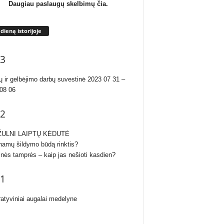
Daugiau paslaugų skelbimų čia.
 dieną istorijoje
3
ų ir gelbėjimo darbų suvestinė 2023 07 31 –
08 06
2
ULNI LAIPTŲ KĖDUTĖ
namų šildymo būdą rinktis?
inės tamprės – kaip jas nešioti kasdien?
1
atyviniai augalai medelyne