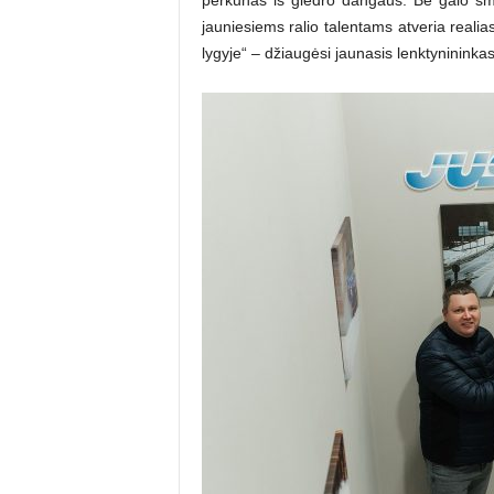
jauniesiems ralio talentams atveria real
lygyje“ – džiaugėsi jaunasis lenktynininkas