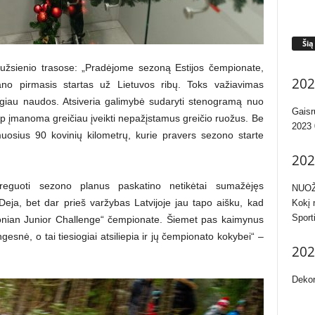
Šią
i užsienio trasose: „Pradėjome sezoną Estijos čempionate,
202
mano pirmasis startas už Lietuvos ribų. Toks važiavimas
giau naudos. Atsiveria galimybė sudaryti stenogramą nuo
Gaisr
aip įmanoma greičiau įveikti nepažįstamus greičio ruožus. Be
2023 
uosius 90 kovinių kilometrų, kurie pravers sezono starte
202
reguoti sezono planus paskatino netikėtai sumažėjęs
NUOŽ
Deja, bet dar prieš varžybas Latvijoje jau tapo aišku, kad
Kokį 
Sport
tonian Junior Challenge“ čempionate. Šiemet pas kaimynus
esnė, o tai tiesiogiai atsiliepia ir jų čempionato kokybei“ –
202
Dekor