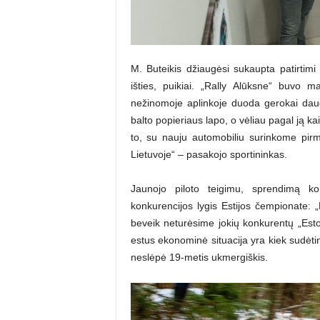
M. Buteikis džiaugėsi sukaupta patirtim
išties, puikiai. „Rally Alūksne“ buvo 
nežinomoje aplinkoje duoda gerokai dau
balto popieriaus lapo, o vėliau pagal ją k
to, su nauju automobiliu surinkome pirm
Lietuvoje“ – pasakojo sportininkas.
Jaunojo piloto teigimu, sprendimą ko
konkurencijos lygis Estijos čempionate: „
beveik neturėsime jokių konkurentų „Es
estus ekonominė situacija yra kiek sudėting
neslėpė 19-metis ukmergiškis.