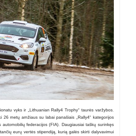
ionatu vyks ir „Lithuanian Rally4 Trophy“ taurės varžybos.
i iki 26 metų amžiaus su labai panašiais „Rally4“ kategorijos
 automobilių federacijos (FIA). Daugiausiai taškų surinkęs
tančių eurų vertės stipendiją, kurią galės skirti dalyvavimui