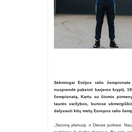
Sėkmingai Estijos ralio čempionate
nusprendė pakeisti karjeros kryptį. 19
čempionatą. Kartu su šiomis pirmen
taurės varžybos, kuriose ukmergiški
dalyvauti kitų metų Europos ralio čem
„Sezoną planuoji, o Dievas juokiasi. Nauj
perkūnas iš giedro dangaus. Be galo sma