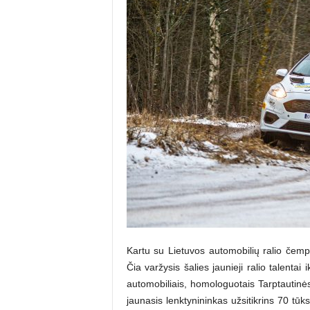
Kartu su Lietuvos automobilių ralio čemp
Čia varžysis šalies jaunieji ralio talenta
automobiliais, homologuotais Tarptautinės
jaunasis lenktynininkas užsitikrins 70 tūks