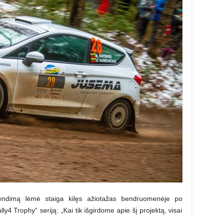
endimą lėmė staiga kilęs ažiotažas bendruomenėje po
y4 Trophy“ seriją: „Kai tik išgirdome apie šį projektą, visai