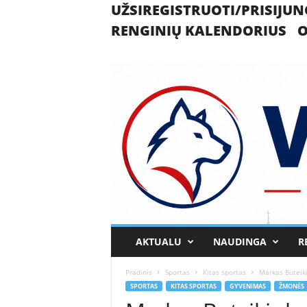
UŽSIREGISTRUOTI/PRISIJUN
RENGINIŲ KALENDORIUS
O
U
AKTUALU
NAUDINGA
R
k
m
Pradinis
Sportas
Kitas sportas
Markas Buteiki
e
SPORTAS
KITAS SPORTAS
GYVENIMAS
ŽMONĖS
r
g