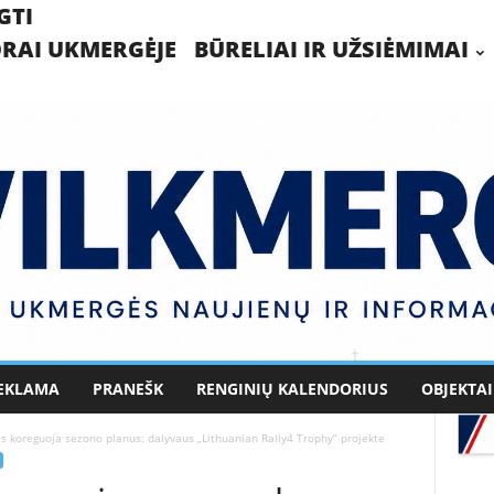
GTI
RAI UKMERGĖJE
BŪRELIAI IR UŽSIĖMIMAI
EKLAMA
PRANEŠK
RENGINIŲ KALENDORIUS
OBJEKTAI
s koreguoja sezono planus: dalyvaus „Lithuanian Rally4 Trophy“ projekte