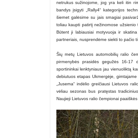
netrukus sužinojome, jog yra keli itin r
bandys įsigyti „Rally4“ kategorijos tech
šiemet galėsime su jais smagiai pasivarž
toliau kaupti patirtį nežinomose užsienio
Būtent ji labiausiai motyvuoja ir skatin
partneriais, nusprendėme siekti to pačio t
Šių metų Lietuvos automobilių ralio čem
pirmenybės prasidės gegužės 16-17 die
sportininkai lenktyniaus jau vienuoliktą 
debiutuos etapas Ukmergėje, gimtajame 
„Jusema“ indėlio greičiausi Lietuvos ral
vėliau sezonas bus pratęstas tradiciniu
Naujieji Lietuvos ralio čempionai paaiškė