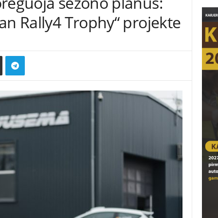
oreguoja sezono planus:
an Rally4 Trophy“ projekte