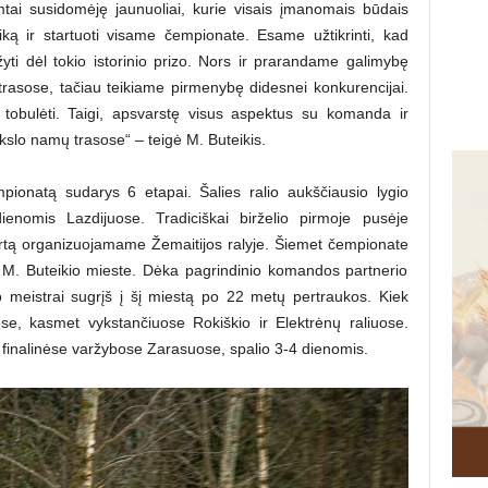
imtai susidomėję jaunuoliai, kurie visais įmanomais būdais
niką ir startuoti visame čempionate. Esame užtikrinti, kad
yti dėl tokio istorinio prizo. Nors ir prarandame galimybę
 trasose, tačiau teikiame pirmenybę didesnei konkurencijai.
a tobulėti. Taigi, apsvarstę visus aspektus su komanda ir
ikslo namų trasose“ – teigė M. Buteikis.
pionatą sudarys 6 etapai. Šalies ralio aukščiausio lygio
nomis Lazdijuose. Tradiciškai birželio pirmoje pusėje
kartą organizuojamame Žemaitijos ralyje. Šiemet čempionate
M. Buteikio mieste. Dėka pagrindinio komandos partnerio
io meistrai sugrįš į šį miestą po 22 metų pertraukos. Kiek
ose, kasmet vykstančiuose Rokiškio ir Elektrėnų raliuose.
s finalinėse varžybose Zarasuose, spalio 3-4 dienomis.