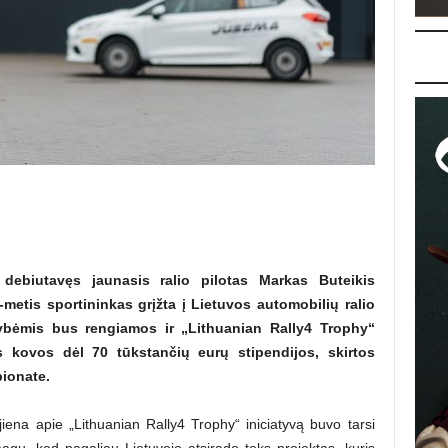
 debiutavęs jaunasis ralio pilotas Markas Buteikis
-metis sportininkas grįžta į Lietuvos automobilių ralio
ybėmis bus rengiamos ir „Lithuanian Rally4 Trophy“
s kovos dėl 70 tūkstančių eurų stipendijos, skirtos
pionate.
iena apie „Lithuanian Rally4 Trophy“ iniciatyvą buvo tarsi
gu, kad pagaliau Lietuvoje atsirado toks projektas, kuris