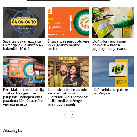
Savaitės įvykių apžvalga
Šį savaitgalį parduotuvėse
„Iki“ informuoja apie
Ukmergėje (Balandžio 4 –
vyks „Maisto banko“
pokyčius – kasose
balandžio 10 d. )
akcija
įsigaliojo nauja tvarka
Per „Maisto banko“ akciją
Jau pasirodė pirmas toks
„Iki“ skelbia, kaip dirbs
– rekordinis gerumo
serialas Lietuvoje
per Velykas
pliūpsnis: stokojantiems
„Parduotuvinis romanas“
paaukota 324 tūkstančiai
– „Iki“ netikėtai žengė į
vienetų maisto
pramogų pasaulį
Atsakyti: