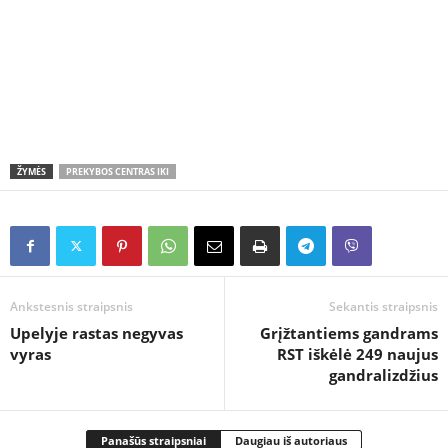
ŽYMĖS
PREKYBOS CENTRAS IKI
Ankstesnis straipsnis
Sekantis straipsnis
Upelyje rastas negyvas
Grįžtantiems gandrams
vyras
RST iškėlė 249 naujus
gandralizdžius
Panašūs straipsniai
Daugiau iš autoriaus