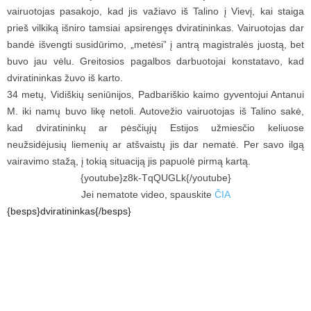
vairuotojas pasakojo, kad jis važiavo iš Talino į Vievį, kai staiga
prieš vilkiką išniro tamsiai apsirengęs dviratininkas. Vairuotojas dar
bandė išvengti susidūrimo, „metėsi” į antrą magistralės juostą, bet
buvo jau vėlu. Greitosios pagalbos darbuotojai konstatavo, kad
dviratininkas žuvo iš karto.
34 metų, Vidiškių seniūnijos, Padbariškio kaimo gyventojui Antanui
M. iki namų buvo likę netoli. Autovežio vairuotojas iš Talino sakė,
kad dviratininkų ar pėsčiųjų Estijos užmiesčio keliuose
neužsidėjusių liemenių ar atšvaistų jis dar nematė. Per savo ilgą
vairavimo stažą, į tokią situaciją jis papuolė pirmą kartą.
{youtube}z8k-TqQUGLk{/youtube}
Jei nematote video, spauskite
ČIA
{besps}dviratininkas{/besps}