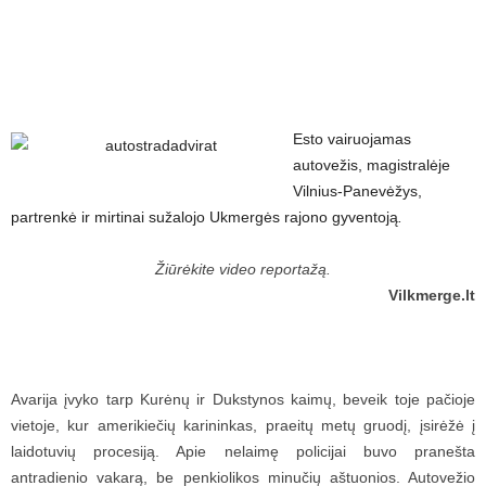
Esto vairuojamas
autovežis, magistralėje
Vilnius-Panevėžys,
partrenkė ir mirtinai sužalojo Ukmergės rajono gyventoją
.
Žiūrėkite video reportažą.
Vilkmerge.lt
Avarija įvyko tarp Kurėnų ir Dukstynos kaimų, beveik toje pačioje
vietoje, kur amerikiečių karininkas, praeitų metų gruodį, įsirėžė į
laidotuvių procesiją. Apie nelaimę policijai buvo pranešta
antradienio vakarą, be penkiolikos minučių aštuonios. Autovežio