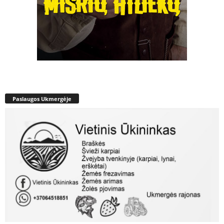
Paslaugos Ukmergėje