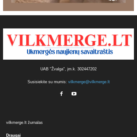
UAB "Žvalga", įm.k. 302447202
Susisiekite su mumis:
vilkmerge@vilkmerge.lt
vilkmerge.lt žurnalas
Draugai