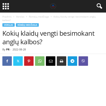
Pradinis
Verslas
Rėmėjų medžiaga
Kokių klaidų vengti besimokant anglų
kalbos?
VERSLAS
RĖMĖJŲ MEDŽIAGA
Kokių klaidų vengti besimokant
anglų kalbos?
By
PR
-
2022-08-28