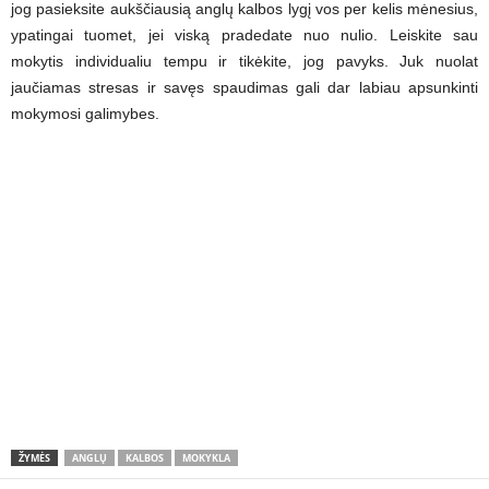
jog pasieksite aukščiausią anglų kalbos lygį vos per kelis mėnesius,
ypatingai tuomet, jei viską pradedate nuo nulio. Leiskite sau
mokytis individualiu tempu ir tikėkite, jog pavyks. Juk nuolat
jaučiamas stresas ir savęs spaudimas gali dar labiau apsunkinti
mokymosi galimybes.
ŽYMĖS
ANGLŲ
KALBOS
MOKYKLA