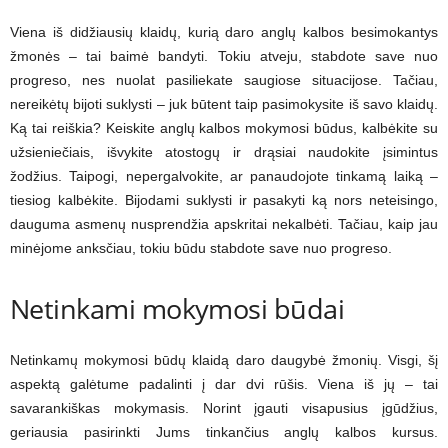
Viena iš didžiausių klaidų, kurią daro anglų kalbos besimokantys
žmonės – tai baimė bandyti. Tokiu atveju, stabdote save nuo
progreso, nes nuolat pasiliekate saugiose situacijose. Tačiau,
nereikėtų bijoti suklysti – juk būtent taip pasimokysite iš savo klaidų.
Ką tai reiškia? Keiskite anglų kalbos mokymosi būdus, kalbėkite su
užsieniečiais, išvykite atostogų ir drąsiai naudokite įsimintus
žodžius. Taipogi, nepergalvokite, ar panaudojote tinkamą laiką –
tiesiog kalbėkite. Bijodami suklysti ir pasakyti ką nors neteisingo,
dauguma asmenų nusprendžia apskritai nekalbėti. Tačiau, kaip jau
minėjome anksčiau, tokiu būdu stabdote save nuo progreso.
Netinkami mokymosi būdai
Netinkamų mokymosi būdų klaidą daro daugybė žmonių. Visgi, šį
aspektą galėtume padalinti į dar dvi rūšis. Viena iš jų – tai
savarankiškas mokymasis. Norint įgauti visapusius įgūdžius,
geriausia pasirinkti Jums tinkančius anglų kalbos kursus.