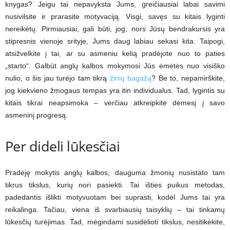
knygas? Jeigu tai nepavyksta Jums, greičiausiai labai savimi
nusivilsite ir prarasite motyvaciją. Visgi, savęs su kitais lyginti
nereikėtų. Pirmiausiai, gali būti, jog, nors Jūsų bendrakursis yra
stipresnis vienoje srityje, Jums daug labiau sekasi kita. Taipogi,
atsižvelkite į tai, ar su asmeniu kelią pradėjote nuo to paties
„starto“. Galbūt anglų kalbos mokymosi Jūs ėmėtės nuo visiško
nulio, o šis jau turėjo tam tikrą
žinių bagažą
? Be to, nepamirškite,
jog kiekvieno žmogaus tempas yra itin individualus. Tad, lygintis su
kitais tikrai neapsimoka – verčiau atkreipkite dėmesį į savo
asmeninį progresą.
Per dideli lūkesčiai
Pradėję mokytis anglų kalbos, dauguma žmonių nusistato tam
tikrus tikslus, kurių nori pasiekti. Tai išties puikus metodas,
padedantis išlikti motyvuotam bei suprasti, kodėl Jums tai yra
reikalinga. Tačiau, viena iš svarbiausių taisyklių – tai tinkamų
lūkesčių turėjimas. Tad, mėgindami susidėlioti tikslus, nesitikėkite,