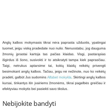
Anglų kalbos mokymasis tikrai nėra paprasta užduotis, ypatingai
tuomet, jeigu viską pradedate nuo nulio. Nenuostabu, jog dauguma
žmonių įprastai kartoja tas pačias klaidas. Visgi, pastarąsias
išgirdus iš šono, susivokti ir to atsikratyti tampa kiek paprasčiau.
Taigi, netrukus aptarsime tai, kokių klaidų reikėtų privengti
besimokant anglų kalbos. Tačiau, jeigu nė nežinote, nuo ko reikėtų
pradėti, galbūt Jus sudomins
Alfabet mokykla
. Skirtingi anglų kalbos
kursai, tinkantys itin įvairiems žmonėms, tikrai pagelbės greičiau ir
efektyviau mokytis bei pasiekti savo tikslus.
Nebijokite bandyti