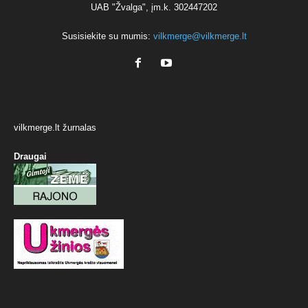
UAB "Žvalga", įm.k. 302447202
Susisiekite su mumis:
vilkmerge@vilkmerge.lt
vilkmerge.lt žurnalas
Draugai