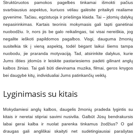
Struktūruotos pamokos pagelbės tinkamai išmokti pačius
svarbiausius aspektus, kuriuos vėliau galėsite pritaikyti realiame
gyvenime. Tačiau, egzistuoja ir priešinga klaida. Tai – įdomių dalykų
nepasirinkimas. Kartais teorinis mokymasis gali tapti ganėtinai
nuobodžiu. Ir, nors jis be galo reikalingas, tai visai nereiškia, jog
negalite ieškoti papildomos pagalbos. Visgi, dauguma žmonių
susitelkia tik į vieną aspektą, todėl bėgant laikui šiems tampa
nuobodu, jie praranda motyvaciją. Tad, atsirinkite dalykus, kurie
Jums išties įdomūs ir leiskite pastariesiems padėti gilinant anglų
kalbos žinias. Tai gali būti dievinama muzika, filmai, geros knygos
bei daugybė kitų, individualiai Jums patinkančių veiklų.
Lyginimasis su kitais
Mokydamiesi anglų kalbos, daugelis žmonių pradeda lygintis su
kitais ir neretai stipriai savimi nusivilia. Galbūt Jūsų bendrakursis
labai gerai kalba ir nuolat parenka tinkamus žodžius? O gal
draugas gali angliškai skaityti net sudėtingiausiai parašytas