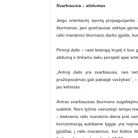
Svarbiausia – atidumas
Jeigu orientacinį sportą propaguojanti
šturmanas, jam greičiausiai sektųsi geria
ralio maratono šturmano darbo įgūdis, kuri
Pirmoji dalis – rasti teisingą kryptį ir kuo 
atidumą ir tinkamu laiku perspėti apie artėj
„Antroji dalis yra svarbiausia, nes net
pražiopsojimas gali pabaigti varžybas“,
jau ketvirtas.
Antras svarbiausias šturmano sugebėjimas 
sulėtinti. Nors tyčinis vairuotojo tempo ma
– kiekviena ralio maratono diena prie vairo 
koncentraciją aukštame lygyje yra neįmano
įgūdžiai, į ralio maratonus, kur būtina i