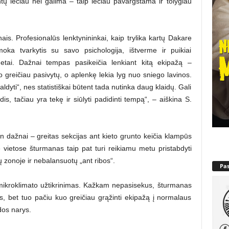
ntų lėčiau nei galima – taip lėčiau pavargstama ir tolygiau
nais. Profesionalūs lenktynininkai, kaip trylika kartų Dakare
oka tvarkytis su savo psichologija, ištverme ir puikiai
netai. Dažnai tempas pasikeičia lenkiant kitą ekipažą –
uo greičiau pasivytų, o aplenkę lekia lyg nuo sniego lavinos.
dyti“, nes statistiškai būtent tada nutinka daug klaidų. Gali
s, tačiau yra tekę ir siūlyti padidinti tempą“, – aiškina S.
in dažnai – greitas sekcijas ant kieto grunto keičia klampūs
 vietose šturmanas taip pat turi reikiamu metu pristabdyti
ų zonoje ir nebalansuotų „ant ribos“.
Pa
 mikroklimato užtikrinimas. Kažkam nepasisekus, šturmanas
as, bet tuo pačiu kuo greičiau grąžinti ekipažą į normalaus
dos narys.