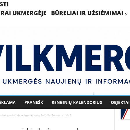
GTI
RAI UKMERGĖJE
BŪRELIAI IR UŽSIĖMIMAI
EKLAMA
PRANEŠK
RENGINIŲ KALENDORIUS
OBJEKTAI
 šturmanai kiekvieną vakarą žaidžia flomasteriais?