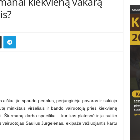
manai kiekvieną vakarą
is?
ms aišku: jie spaudo pedalus, perjunginėja pavaras ir sukioja
ę minkštais viršeliais ir bando vairuotoją prieš kiekvieną
sai. Šturmanų darbo specifika – kur kas platesnė ir ja sutiko
 vairuotojas Saulius Jurgelėnas, ekipaže važiuojantis kartu