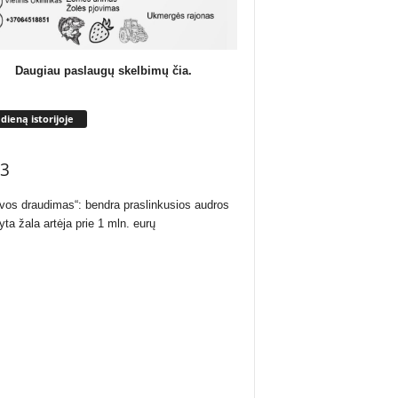
Daugiau paslaugų skelbimų čia.
 dieną istorijoje
3
uvos draudimas“: bendra praslinkusios audros
yta žala artėja prie 1 mln. eurų