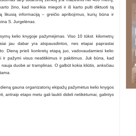
rto žino, kad nereikia miegoti ir iš karto pulti diktuoti tą
 likusią informaciją – greičio apribojimus, kurių būna ir
škina S. Jurgelėnas.
symų kelio knygoje pažymėjimas. Viso 10 tūkst. kilometrų
siai jau dabar yra atspausdintos, nes etapai paprastai
arto. Dieną prieš konkretų etapą juo, vadovaudamiesi kelio
i ir pažymi visus neatitikimus ir pakitimus. Juk būna, kad
 nauja duobė ar tramplinas. O galbūt kokia kliūtis, anksčiau
ntama.
 dieną gauna organizatorių ekipažų pažymėtus kelio knygos
ti, antraip etapo metu gali laukti dideli netikėtumai, galintys