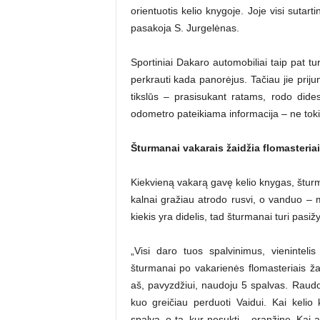
orientuotis kelio knygoje. Joje visi sutar
pasakoja S. Jurgelėnas.
Sportiniai Dakaro automobiliai taip pat t
perkrauti kada panorėjus. Tačiau jie prijun
tikslūs – prasisukant ratams, rodo did
odometro pateikiama informacija – ne tokia
Šturmanai vakarais žaidžia flomasteria
Kiekvieną vakarą gavę kelio knygas, šturm
kalnai gražiau atrodo rusvi, o vanduo – 
kiekis yra didelis, tad šturmanai turi pasi
„Visi daro tuos spalvinimus, vienintel
šturmanai po vakarienės flomasteriais ža
aš, pavyzdžiui, naudoju 5 spalvas. Raudona
kuo greičiau perduoti Vaidui. Kai kelio
spalva, o tą, kur nesukti – oranžine. Kai