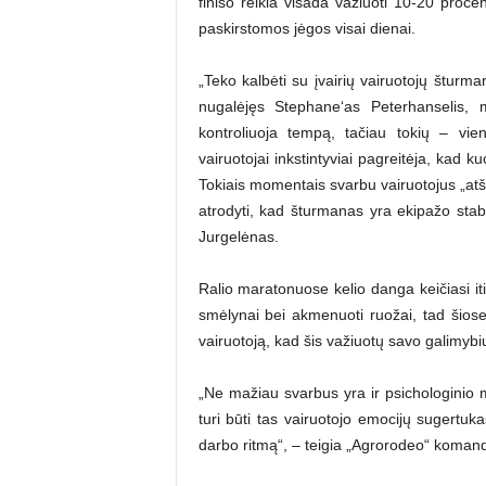
finišo reikia visada važiuoti 10-20 proce
paskirstomos jėgos visai dienai.
„Teko kalbėti su įvairių vairuotojų šturma
nugalėjęs Stephane‘as Peterhanselis, m
kontroliuoja tempą, tačiau tokių – vie
vairuotojai inkstintyviai pagreitėja, kad k
Tokiais momentais svarbu vairuotojus „atšal
atrodyti, kad šturmanas yra ekipažo stabdi
Jurgelėnas.
Ralio maratonuose kelio danga keičiasi it
smėlynai bei akmenuoti ruožai, tad šiose
vairuotoją, kad šis važiuotų savo galimybi
„Ne mažiau svarbus yra ir psichologinio
turi būti tas vairuotojo emocijų sugertuk
darbo ritmą“, – teigia „Agrorodeo“ koman