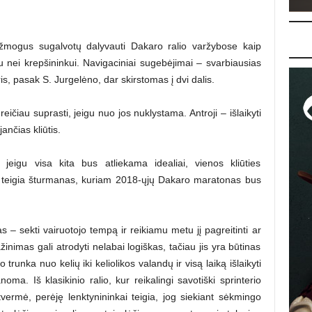
s žmogus sugalvotų dalyvauti Dakaro ralio varžybose kaip
u nei krepšininkui. Navigaciniai sugebėjimai – svarbiausias
s, pasak S. Jurgelėno, dar skirstomas į dvi dalis.
greičiau suprasti, jeigu nuo jos nuklystama. Antroji – išlaikyti
ančias kliūtis.
 jeigu visa kita bus atliekama idealiai, vienos kliūties
 – teigia šturmanas, kuriam 2018-ųjų Dakaro maratonas bus
– sekti vairuotojo tempą ir reikiamu metu jį pagreitinti ar
žinimas gali atrodyti nelabai logiškas, tačiau jis yra būtinas
trunka nuo kelių iki keliolikos valandų ir visą laiką išlaikyti
ma. Iš klasikinio ralio, kur reikalingi savotiški sprinterio
štvermė, perėję lenktynininkai teigia, jog siekiant sėkmingo