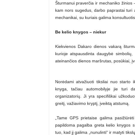
Šturmanui praverčia ir mechaniko žinios –
kam nors sugedus, darbo paprastai turi 
mechanikai, su kuriais galima konsultuotis
Be kelio knygos – niekur
Kiekvienos Dakaro dienos vakarą šturma
kurioje atspausdinta daugybė simbolių, 
ateinančios dienos maršrutas, posūkiai, įvai
Norėdami atvažiuoti tiksliai nuo starto i
knyga, tačiau automobilyje jie turi
organizatorių. Ji yra specifiškai užkodu
greitį, važiavimo kryptį, įveiktą atstumą.
„Tame GPS prietaise galima pasižiūrėti k
papildoma pagalba greta kelio knygos s
tuo, kad jį galima „nunulinti“ ir matyti tiks