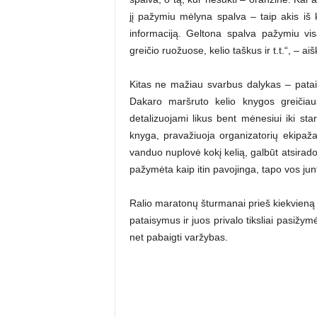
jį pažymiu mėlyna spalva – taip akis iš ka
informaciją. Geltona spalva pažymiu visą
greičio ruožuose, kelio taškus ir t.t.“, – ai
Kitas ne mažiau svarbus dalykas – patai
Dakaro maršruto kelio knygos greičiau
detalizuojami likus bent mėnesiui iki st
knyga, pravažiuoja organizatorių ekipaža
vanduo nuplovė kokį kelią, galbūt atsirado
pažymėta kaip itin pavojinga, tapo vos ju
Ralio maratonų šturmanai prieš kiekvieną
pataisymus ir juos privalo tiksliai pasižymė
net pabaigti varžybas.