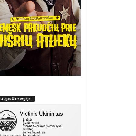
slaugos Ukmergėje