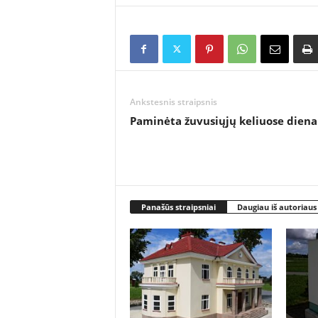
Ankstesnis straipsnis
Paminėta žuvusiųjų keliuose diena
Panašūs straipsniai
Daugiau iš autoriaus