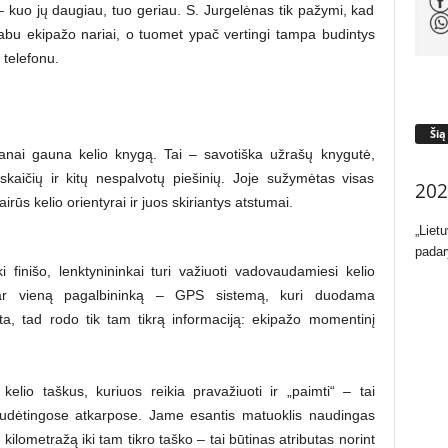
 kuo jų daugiau, tuo geriau. S. Jurgelėnas tik pažymi, kad
abu ekipažo nariai, o tuomet ypač vertingi tampa budintys
 telefonu.
Šią
nai gauna kelio knygą. Tai – savotiška užrašų knygutė,
skaičių ir kitų nespalvotų piešinių. Joje sužymėtas visas
202
rūs kelio orientyrai ir juos skiriantys atstumai.
„Liet
padar
ki finišo, lenktynininkai turi važiuoti vadovaudamiesi kelio
 dar vieną pagalbininką – GPS sistemą, kuri duodama
ota, tad rodo tik tam tikrą informaciją: ekipažo momentinį
elio taškus, kuriuos reikia pravažiuoti ir „paimti“ – tai
udėtingose atkarpose. Jame esantis matuoklis naudingas
lų kilometražą iki tam tikro taško – tai būtinas atributas norint