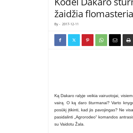
Kodėl Dakaro štur
ė
žaidžia flomasteria
s
n
a
By
-
2017-12-11
u
j
i
e
n
ų
p
o
r
t
a
Ką Dakaro ralyje veikia vairuotojai, visie
l
vairą. O ką daro šturmanai? Varto knygut
a
posūkį įtikinti, kad jis pavojingas? Ne vi
s
pasidalinti „Agrorodeo“ komandos antrasis
su Vaidotu Žala.