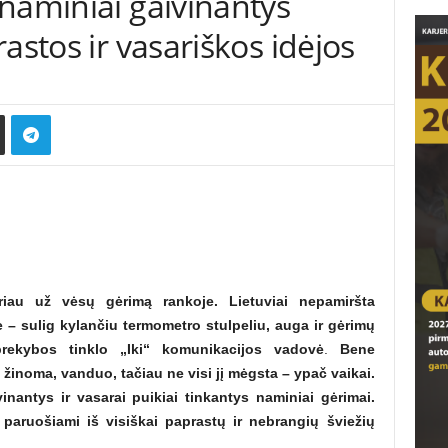
naminiai gaivinantys
astos ir vasariškos idėjos
eriau už vėsų gėrimą rankoje. Lietuviai nepamiršta
 – sulig kylančiu termometro stulpeliu, auga ir gėrimų
prekybos tinklo „Iki“ komunikacijos vadovė
.
Bene
 žinoma, vanduo, tačiau ne visi jį mėgsta – ypač vaikai.
vinantys ir vasarai puikiai tinkantys naminiai gėrimai.
i paruošiami iš visiškai paprastų ir nebrangių šviežių