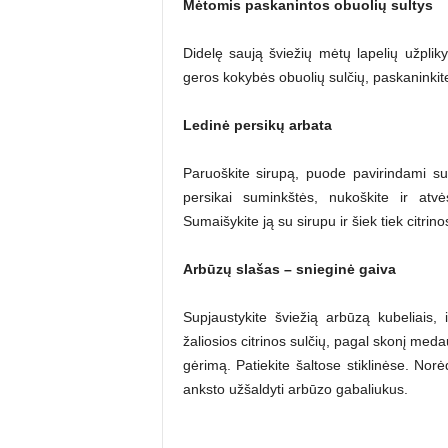
Mėtomis paskanintos obuolių sultys
Didelę saują šviežių mėtų lapelių užplikyk
geros kokybės obuolių sulčių, paskaninkite 
Ledinė persikų arbata
Paruoškite sirupą, puode pavirindami su
persikai suminkštės, nukoškite ir atvės
Sumaišykite ją su sirupu ir šiek tiek citrino
Arbūzų slašas – snieginė gaiva
Supjaustykite šviežią arbūzą kubeliais, i
žaliosios citrinos sulčių, pagal skonį meda
gėrimą. Patiekite šaltose stiklinėse. Nor
anksto užšaldyti arbūzo gabaliukus.