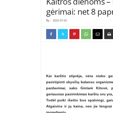
Kaitros dienoms – 
ė
gėrimai: net 8 papr
s
n
a
By
-
2025-07-02
u
j
i
e
n
ų
p
o
r
t
Kai karštis stiprėja, nėra nieko g
a
pasirūpinti skysčių balansu organizme
l
pardavimai, sako Gintarė Kitovė, 
a
s
geriausias pasirinkimas karštu oru yra,
Todėl puiki išeitis bus spalvingi, gai
Atgaivins ir jų kaina, nes jie lengva
ingredientų.