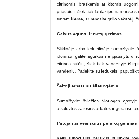
citrinomis, braškėmis ar kitomis uogomi
priedais ir šiek tiek fantazijos namuose s
savam kieme, ar rengsite grilio vakarėlį, ža
Gaivus agurkų ir mėtų gėrimas
Stiklinėje arba kokteilinėje sumaišykite 
įdomiau, galite agurkus ne pjaustyti, o su
citrinos sulčių, šiek tiek vandenyje išti
vandeniu. Patiekite su ledukais, papuoški
Šaltoji arbata su šilauogėmis
Sumaišykite šviežias šilauoges ąsotyje 
atšaldytos žaliosios arbatos ir gerai išmaiš
Putojantis vėsinantis persikų gėrimas
Kelis sunokusius persikus nulupkite (odel