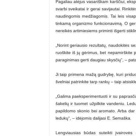
Pagaliau atėjus vasariškam karščiui, ekspe
svarbi sveikatai ir gerai savijautai. Rinki
naudingomis medžiagomis. Tai leis visapusi
tinkamą organizmo funkcionavimą. O geria
nereikės artimiesiems priminti išgerti stikli
„Norint geriausio rezultatų, naudokitės s
ruoškite iš jų gėrimus, bet nepamirškite p
paraginimas gerti daugiau skysčių“, – pata
Ji taip primena mažą gudrybę, kuri priduo
švelniai patrinkite tarp rankų – taip atsisk
„Galima paeksperimentuoti ir su paprasčia
šakelių ir tuomet užpilkite vandeniu. Ledu
papildomo skonio bei aromato. Arba dar p
ledukų“, – idėjomis dalijasi E. Semaška.
Lengviausias būdas suteikti įvairovės