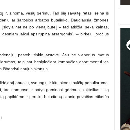
ų ir, žinoma, vėsių gėrimų. Tad šią savaitę retas išeina iš
denių ar šaltosios arbatos buteliuko. Daugiausiai žmonės
 įsigyja net ne po vieną butelį – tad atidžiai seka kainas,
ilgesniam laikui apsirūpina atsargomis“, – pirkėjų įpročius
endencijų, pastebi tinklo atstovė. Jau ne vienerius metus
liarumas, taip pat besiplečiant kombučios asortimentui vis
 išbandyti naujus skonius.
didėjantį obuolių, vynuogių ir kitų skonių sulčių populiarumą.
ti, tad namuose ir patys gaminasi gėrimus, kokteilius – tą
 papildėme ir persikų bei citrinų skonio privačios etiketės
i