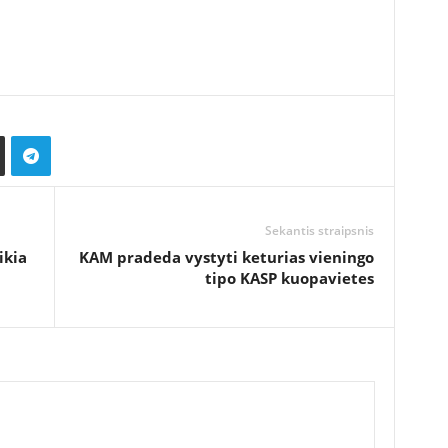
Sekantis straipsnis
ikia
KAM pradeda vystyti keturias vieningo
tipo KASP kuopavietes