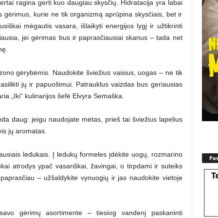
rtai ragina gerti kuo daugiau skysčių. Hidratacija yra labai
tės gėrimus, kurie ne tik organizmą aprūpina skysčiais, bet ir
škai mėgautis vasara, išlaikyti energijos lygį ir užtikrinti
usia, jei gėrimas bus ir paprasčiausiai skanus – tada net
nę.
ezono gėrybėmis. Naudokite šviežius vaisius, uogas – ne tik
asilikti jų ir papuošimui. Patrauklus vaizdas bus geriausias
ria „Iki“ kulinarijos šefė Elvyra Semaška.
da daug: jeigu naudojate mėtas, prieš tai šviežius lapelius
leis jų aromatas.
usiais ledukais. Į ledukų formeles įdėkite uogų, rozmarino
Pa
kai atrodys ypač vasariškai, žavingai, o tirpdami ir suteiks
aprasčiau – užšaldykite vynuogių ir jas naudokite vietoje
 savo gėrimų asortimente – tiesiog vandenį paskaninti