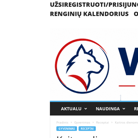
UŽSIREGISTRUOTI/PRISIJUN
RENGINIŲ KALENDORIUS
O
U
AKTUALU
NAUDINGA
R
k
m
Pradinis
Gyvenimas
Receptai
Kaitros dienoms
e
GYVENIMAS
RECEPTAI
r
g