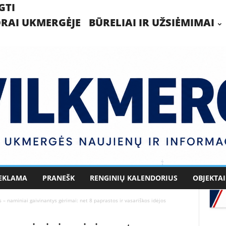
GTI
RAI UKMERGĖJE
BŪRELIAI IR UŽSIĖMIMAI
EKLAMA
PRANEŠK
RENGINIŲ KALENDORIUS
OBJEKTAI
 – naminiai gaivinantys gėrimai: net 8 paprastos ir vasariškos idėjos