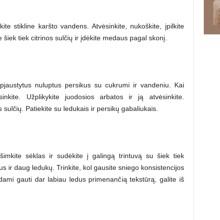
ite stikline karšto vandens. Atvėsinkite, nukoškite, įpilkite
šiek tiek citrinos sulčių ir įdėkite medaus pagal skonį.
pjaustytus nuluptus persikus su cukrumi ir vandeniu. Kai
inkite. Užplikykite juodosios arbatos ir ją atvėsinkite.
s sulčių. Patiekite su ledukais ir persikų gabaliukais.
šimkite sėklas ir sudėkite į galingą trintuvą su šiek tiek
us ir daug ledukų. Trinkite, kol gausite sniego konsistencijos
ėdami gauti dar labiau ledus primenančią tekstūrą, galite iš