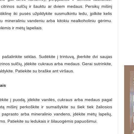
 citrinos sulčių ir šauktu ar dviem medaus. Persikų mišinį
iklinę iki pusės užpildykite susmulkintu ledu, įpilkite kelis
tu mineraliniu vandeniu arba kitokiu nealkoholiniu gėrimu.
lėmis ir mėtų lapeliais.
pašalinkite sėklas. Sudėkite į trintuvą, įberkite dvi saujas
trinos sulčių, įdėkite cukraus arba medaus. Gerai sutrinkite,
aldykite. Patiekite su braške ant viršaus.
ais
dėkite į puodą, įdėkite vanilės, cukraus arba medaus pagal
tą mišinį perkoškite ir sumaišykite su šiek tiek žaliosios
iau paprasto arba mineralinio vandens, įdėkite mėtų lapelių,
ms. Patiekite su ledukais ir šilauogėmis papuošimui.