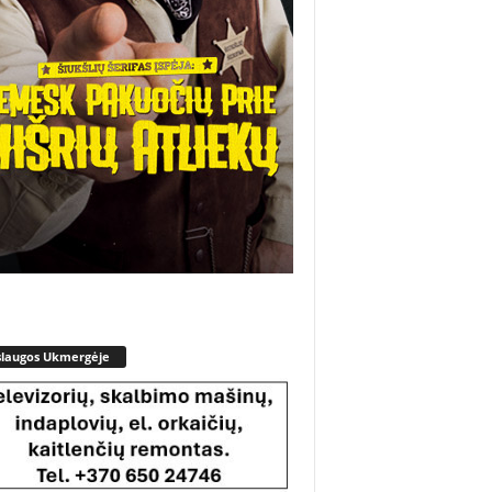
slaugos Ukmergėje