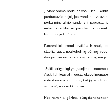
„Šylant orams norisi gaivos – ledų, arbūz
parduotuvės neįsigijęs vandens, vaisvan
perka mineralinio vandens ir paprastai jo
ieško patraukliausių pasiūlymų ir tuomet 
komentuoja G. Kitovė.
Pastaraisiais metais ryškėja ir naujų t
stabiliai auga nealkoholinių gėrimų popu
daugiau žmonių atranda šį gėrimą, mėgsta
„Sulčių srityje irgi yra judėjimo – matome 
Apskritai lietuviai mėgsta eksperimentuo
rodo dėmesys sirupams, tad jų asortimentą
sirupais“, – sako G. Kitovė.
Kad naminiai gėrimai būtų dar skanesn