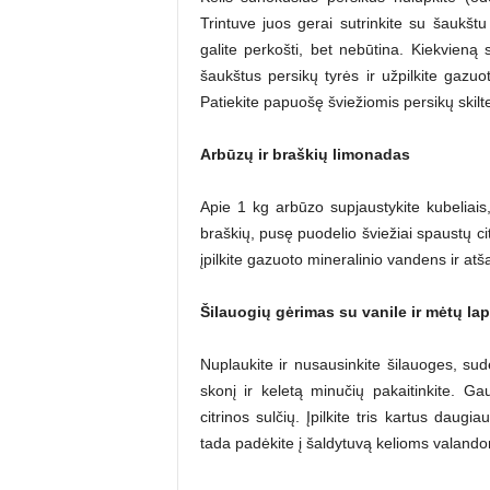
Trintuve juos gerai sutrinkite su šaukštu
galite perkošti, bet nebūtina. Kiekvieną st
šaukštus persikų tyrės ir užpilkite gazuo
Patiekite papuošę šviežiomis persikų skilte
Arbūzų ir braškių limonadas
Apie 1 kg arbūzo supjaustykite kubeliais, 
braškių, pusę puodelio šviežiai spaustų ci
įpilkite gazuoto mineralinio vandens ir atš
Šilauogių gėrimas su vanile ir mėtų lap
Nuplaukite ir nusausinkite šilauoges, su
skonį ir keletą minučių pakaitinkite. Gau
citrinos sulčių. Įpilkite tris kartus daug
tada padėkite į šaldytuvą kelioms valando