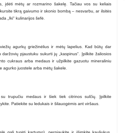
s, įdėti mėtų ar rozmarino šakelę. Tačiau vos su keliais
ukursite tikrą gaivumo ir skonio bombą – nesvarbu, ar ilsitės
da „Iki“ kulinarijos šefė.
šviežių agurkų griežinėlius ir mėtų lapelius. Kad būtų dar
 daržovių pjaustuku sukurti jų „kaspinus“. Įpilkite žaliosios
rpinto cukraus arba medaus ir užpilkite gazuotu mineraliniu
te agurko juostele arba mėtų šakele.
su trupučiu medaus ir šiek tiek citrinos sulčių. Įpilkite
ykite. Patiekite su ledukais ir šilauogėmis ant viršaus.
ė gali turėti kartumo), perpjaukite ir išimkite kauliukus.