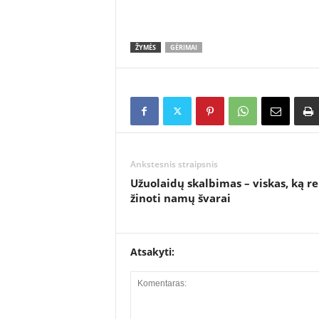
ŽYMĖS
GĖRIMAI
Ankstesnis straipsnis
Užuolaidų skalbimas – viskas, ką re
žinoti namų švarai
Atsakyti: