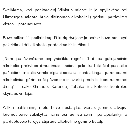
Skelbiama, kad penktadienį Vilniaus mieste ir jo apylinkėse bei
Ukmergės mieste
buvo tikrinamos alkoholinių gėrimų pardavimo
vietos – parduotuvės.
Buvo atlikta 11 patikrinimų, iš kurių dvejose įmonėse buvo nustatyti
pažeidimai dėl alkoholio pardavimo išsinešimui.
„Nors jau švenčiame septynioliktą rugsėjo 1 d. su galiojančiais
alkoholio prekybos draudimais, tačiau gaila, kad iki šiol pasitaiko
pažeidimų ir dalis verslo elgiasi socialiai neatsakingai, parduodami
alkoholinius gėrimus šią šventinę ir svarbią mokslo bendruomenei
dieną“ – sako Gintaras Karanda, Tabako ir alkoholio kontrolės
skyriaus vedėjas.
Atliktų patikrinimų metu buvo nustatytas vienas įdomus atvejis,
kuomet buvo sulaikytas fizinis asmuo, su savimi po apsilankymo
parduotuvėje turėjęs stipraus alkoholinio gėrimo butelį.