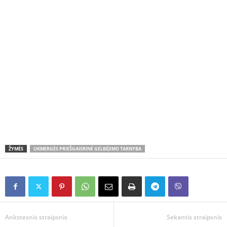
ŽYMĖS
UKMERGĖS PRIEŠGAISRINĖ GELBĖJIMO TARNYBA
Ankstesnis straipsnis
Sekantis straipsnis