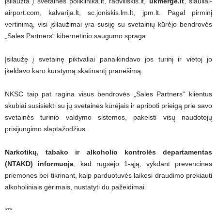
įsilaužta į svetaines poliklinika.lt, radviliskis.lt,
ukmerge.lt
, siauliai-
airport.com, kalvarija.lt, sc.joniskis.lm.lt, jpm.lt. Pagal pirminį
vertinimą, visi įsilaužimai yra susiję su svetainių kūrėjo bendrovės
„Sales Partners“ kibernetinio saugumo spraga.
Įsilaužę į svetainę piktvaliai panaikindavo jos turinį ir vietoj jo
įkeldavo karo kurstymą skatinantį pranešimą.
NKSC taip pat ragina visus bendrovės „Sales Partners“ klientus
skubiai susisiekti su jų svetainės kūrėjais ir apriboti prieigą prie savo
svetainės turinio valdymo sistemos, pakeisti visų naudotojų
prisijungimo slaptažodžius.
Narkotikų, tabako ir alkoholio kontrolės departamentas
(NTAKD) informuoja
, kad rugsėjo 1-ąją, vykdant prevencines
priemones bei tikrinant, kaip parduotuvės laikosi draudimo prekiauti
alkoholiniais gėrimais, nustatyti du pažeidimai.
***