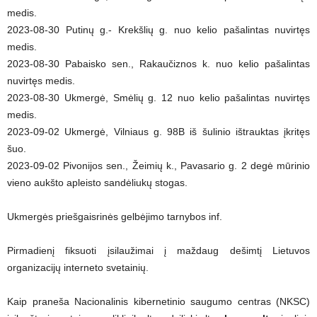
medis.
2023-08-30 Putinų g.- Krekšlių g. nuo kelio pašalintas nuvirtęs
medis.
2023-08-30 Pabaisko sen., Rakaučiznos k. nuo kelio pašalintas
nuvirtęs medis.
2023-08-30 Ukmergė, Smėlių g. 12 nuo kelio pašalintas nuvirtęs
medis.
2023-09-02 Ukmergė, Vilniaus g. 98B iš šulinio ištrauktas įkritęs
šuo.
2023-09-02 Pivonijos sen., Žeimių k., Pavasario g. 2 degė mūrinio
vieno aukšto apleisto sandėliukų stogas.
Ukmergės priešgaisrinės gelbėjimo tarnybos inf.
Pirmadienį fiksuoti įsilaužimai į maždaug dešimtį Lietuvos
organizacijų interneto svetainių.
Kaip praneša Nacionalinis kibernetinio saugumo centras (NKSC)