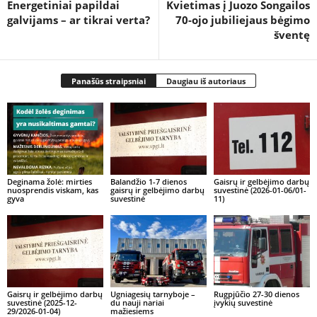
Energetiniai papildai
Kvietimas į Juozo Songailos
galvijams – ar tikrai verta?
70-ojo jubiliejaus bėgimo
šventę
Panašūs straipsniai
Daugiau iš autoriaus
Deginama žolė: mirties
Balandžio 1-7 dienos
Gaisrų ir gelbėjimo darbų
nuosprendis viskam, kas
gaisrų ir gelbėjimo darbų
suvestinė (2026-01-06/01-
gyva
suvestinė
11)
Gaisrų ir gelbėjimo darbų
Ugniagesių tarnyboje –
Rugpjūčio 27-30 dienos
suvestinė (2025-12-
du nauji nariai
įvykių suvestinė
29/2026-01-04)
mažiesiems