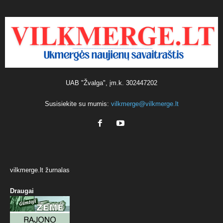
UAB "Žvalga", įm.k. 302447202
Susisiekite su mumis:
vilkmerge@vilkmerge.lt
vilkmerge.lt žurnalas
Draugai