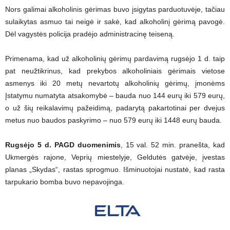
Nors galimai alkoholinis gėrimas buvo įsigytas parduotuvėje, tačiau
sulaikytas asmuo tai neigė ir sakė, kad alkoholinį gėrimą pavogė.
Dėl vagystės policija pradėjo administracinę teiseną.
Primenama, kad už alkoholinių gėrimų pardavimą rugsėjo 1 d. taip
pat neužtikrinus, kad prekybos alkoholiniais gėrimais vietose
asmenys iki 20 metų nevartotų alkoholinių gėrimų, įmonėms
Įstatymu numatyta atsakomybė – bauda nuo 144 eurų iki 579 eurų,
o už šių reikalavimų pažeidimą, padarytą pakartotinai per dvejus
metus nuo baudos paskyrimo – nuo 579 eurų iki 1448 eurų bauda.
Rugsėjo 5 d. PAGD duomenimis
, 15 val. 52 min. pranešta, kad
Ukmergės rajone, Veprių miestelyje, Geldutės gatvėje, įvestas
planas „Skydas“, rastas sprogmuo. Išminuotojai nustatė, kad rasta
tarpukario bomba buvo nepavojinga.