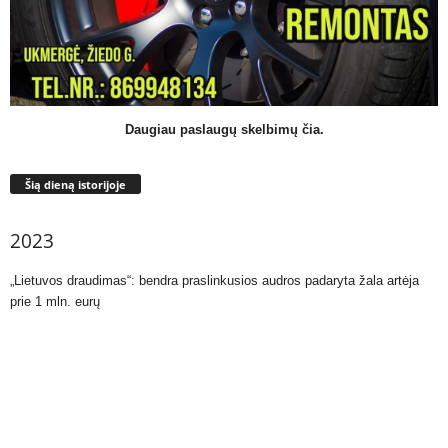
Daugiau paslaugų skelbimų čia.
Šią dieną istorijoje
2023
„Lietuvos draudimas“: bendra praslinkusios audros padaryta žala artėja
prie 1 mln. eurų