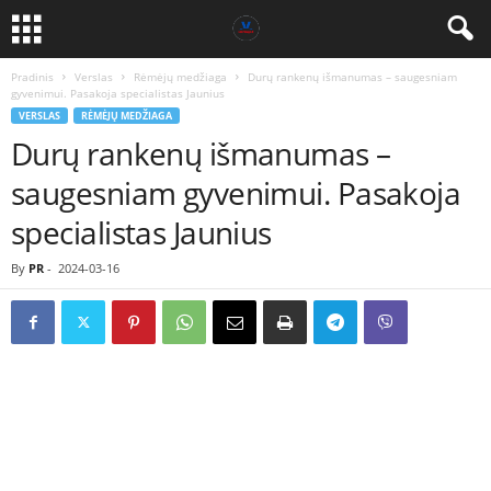
Pradinis
Verslas
Rėmėjų medžiaga
Durų rankenų išmanumas – saugesniam
gyvenimui. Pasakoja specialistas Jaunius
VERSLAS
RĖMĖJŲ MEDŽIAGA
Durų rankenų išmanumas –
saugesniam gyvenimui. Pasakoja
specialistas Jaunius
By
PR
-
2024-03-16