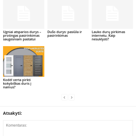
Ugniai atsparios durys –
Dušo durys: pasiūla ir
Lauko durų pirkimas
protingas pasirinkimas
pasirinkimas
internetu. Kaip
saugesniam pastatui
nesuklysti?
Kodėl verta pirkti
kokybiškas duris į
namus?
Atsakyti: