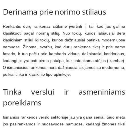
Derinama prie norimo stiliaus
Renkantis durų rankenas siūlome įvertinti ir tai, kad jas galima
klasifikuoti pagal norimą stilių. Nuo tokių, kurios labiausiai dera
klasikiniam stiliui iki tokių, kurios dažniausiai patinka moderniuose
namuose. Žinoma, svarbu, kad durų rankenos tiktų ir prie namo
fasado, ir tuo pačiu prie kambario vidaus, dažniausiai koridoriaus,
kadangi jis yra pati pirma patalpa, kur patenkama atėjus į kambarį.
O išmaniosios rankenos, nors dažniausiai siejamos su modernumu,
puikiai tinka ir klasikinio tipo aplinkoje.
Tinka verslui ir asmeniniams
poreikiams
Išmanios rankenos verslo sektoriuje jau yra gana seniai. Šiuo metu
jos pasirenkamos ir nuosavuose namuose, kadangi žmonės tiksi