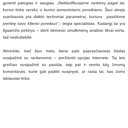
gyventi patogiau ir saugiau. „
Neklasifikuojame rankenų pagal tai,
kurios tinka verslui, o kurios asmeniniams poreikiams. Šiuo atveju
svarbiausia yra daikto techniniai parametrai, kuriuos pasiūlome
įvertinę savo kliento poreikius
“,- teigia specialistas. Kadangi tai yra
ilgaamžis pirkinys – skirti dėmesio smulkmenų analizei tikrai verta,
tad neskubėkite.
Atminkite, kad šiuo metu bene pats paprasčiausias būdas
susipažinti su rankenomis – peržiūrėti opcijas internete. Tai leis
greičiau susipažinti su pasiūla, taip pat ir remtis kitų žmonių
komentarais, kurie gali padėti nuspręsti, ar rasta tai, kas Jums
labiausiai tinka.