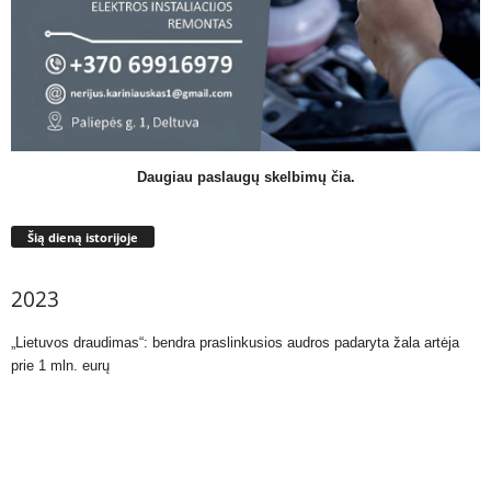
Daugiau paslaugų skelbimų čia.
Šią dieną istorijoje
2023
„Lietuvos draudimas“: bendra praslinkusios audros padaryta žala artėja
prie 1 mln. eurų