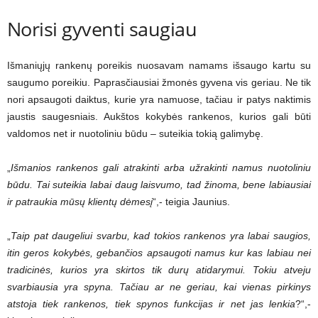
Norisi gyventi saugiau
Išmaniųjų rankenų poreikis nuosavam namams išsaugo kartu su
saugumo poreikiu. Paprasčiausiai žmonės gyvena vis geriau. Ne tik
nori apsaugoti daiktus, kurie yra namuose, tačiau ir patys naktimis
jaustis saugesniais. Aukštos kokybės rankenos, kurios gali būti
valdomos net ir nuotoliniu būdu – suteikia tokią galimybę.
„
Išmanios rankenos gali atrakinti arba užrakinti namus nuotoliniu
būdu. Tai suteikia labai daug laisvumo, tad žinoma, bene labiausiai
ir patraukia mūsų klientų dėmesį
“,- teigia Jaunius.
„
Taip pat daugeliui svarbu, kad tokios rankenos yra labai saugios,
itin geros kokybės, gebančios apsaugoti namus kur kas labiau nei
tradicinės, kurios yra skirtos tik durų atidarymui. Tokiu atveju
svarbiausia yra spyna. Tačiau ar ne geriau, kai vienas pirkinys
atstoja tiek rankenos, tiek spynos funkcijas ir net jas lenkia
?“,-