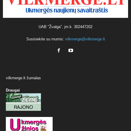
UAB "Žvalga", įm.k. 302447202
Susisiekite su mumis:
vilkmerge@vilkmerge.lt
vilkmerge.lt žurnalas
Draugai