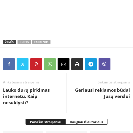
ŽYMĖS
DURYS
RANKENOS
Ankstesnis straipsnis
Sekantis straipsnis
Lauko durų pirkimas
Geriausi reklamos būdai
internetu. Kaip
Jūsų verslui
nesuklysti?
Panašūs straipsniai
Daugiau iš autoriaus