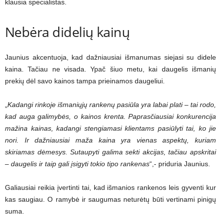
klausia specialistas.
Nebėra didelių kainų
Jaunius akcentuoja, kad dažniausiai išmanumas siejasi su didele
kaina. Tačiau ne visada. Ypač šiuo metu, kai daugelis išmanių
prekių dėl savo kainos tampa prieinamos daugeliui.
„
Kadangi rinkoje išmaniųjų rankenų pasiūla yra labai plati – tai rodo,
kad auga galimybės, o kainos krenta. Paprasčiausiai konkurencija
mažina kainas, kadangi stengiamasi klientams pasiūlyti tai, ko jie
nori. Ir dažniausiai maža kaina yra vienas aspektų, kuriam
skiriamas dėmesys. Sutaupyti galima sekti akcijas, tačiau apskritai
– daugelis ir taip gali įsigyti tokio tipo rankenas
“,- priduria Jaunius.
Galiausiai reikia įvertinti tai, kad išmanios rankenos leis gyventi kur
kas saugiau. O ramybė ir saugumas neturėtų būti vertinami pinigų
suma.