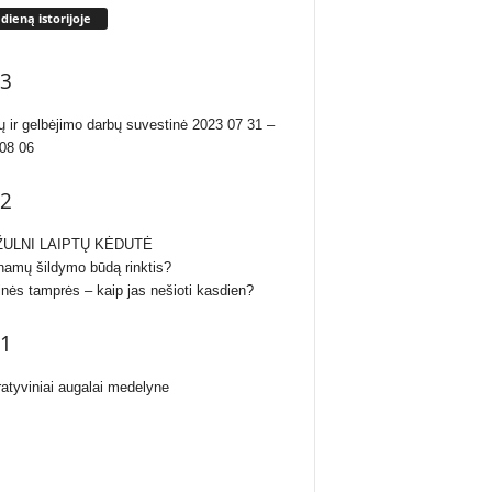
 dieną istorijoje
3
ų ir gelbėjimo darbų suvestinė 2023 07 31 –
08 06
2
ULNI LAIPTŲ KĖDUTĖ
namų šildymo būdą rinktis?
inės tamprės – kaip jas nešioti kasdien?
1
atyviniai augalai medelyne