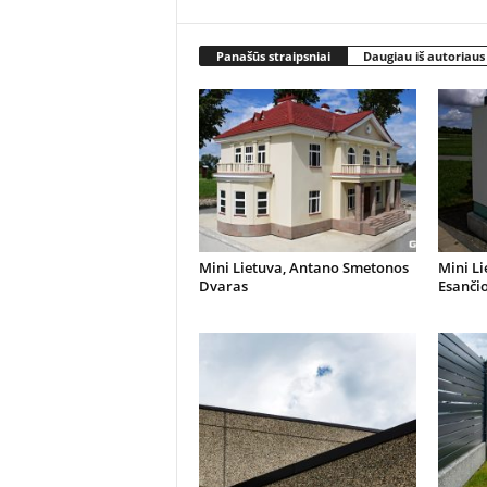
Panašūs straipsniai
Daugiau iš autoriaus
Mini Lietuva, Antano Smetonos
Mini Li
Dvaras
Esanči