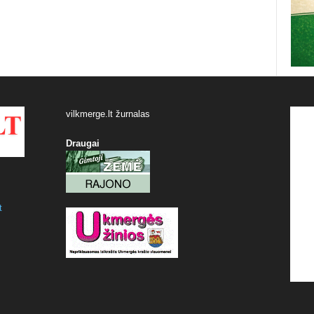
vilkmerge.lt žurnalas
Draugai
t