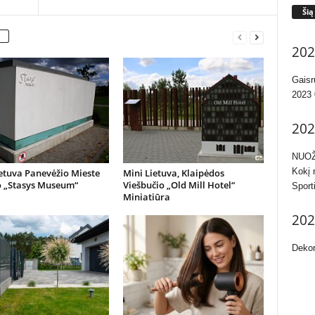
Šią
202
Gaisr
2023 
202
NUOŽ
Kokį 
etuva Panevėžio Mieste
Mini Lietuva, Klaipėdos
o „Stasys Museum“
Viešbučio „Old Mill Hotel“
Sport
Miniatiūra
202
Dekor