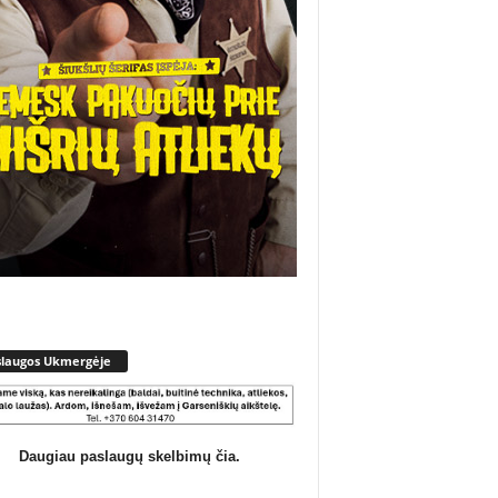
slaugos Ukmergėje
Daugiau paslaugų skelbimų čia.