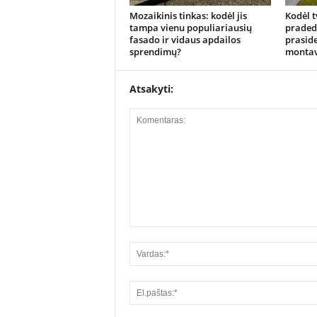
Mozaikinis tinkas: kodėl jis
Kodėl t
tampa vienu populiariausių
pradeda
fasado ir vidaus apdailos
praside
sprendimų?
monta
Atsakyti: