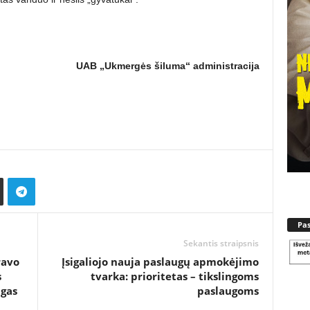
UAB „Ukmergės šiluma“ administracija
Pa
Sekantis straipsnis
ravo
Įsigaliojo nauja paslaugų apmokėjimo
s
tvarka: prioritetas – tikslingoms
ngas
paslaugoms