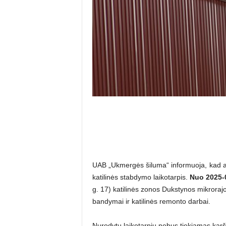
UAB „Ukmergės šiluma“ informuoja, kad ats
katilinės stabdymo laikotarpis.
Nuo 2025-0
g. 17) katilinės zonos Dukstynos mikroraj
bandymai ir katilinės remonto darbai.
Nurodytu laikotarpiu nebus tiekiamas karšt