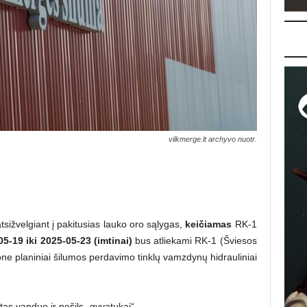
vilkmerge.lt archyvo nuotr.
ižvelgiant į pakitusias lauko oro sąlygas,
keičiamas
RK-1
5-19 iki 2025-05-23
(imtinai)
bus atliekami RK-1 (Šviesos
one planiniai šilumos perdavimo tinklų vamzdynų hidrauliniai
as vanduo ir nešils „gyvatukai“.