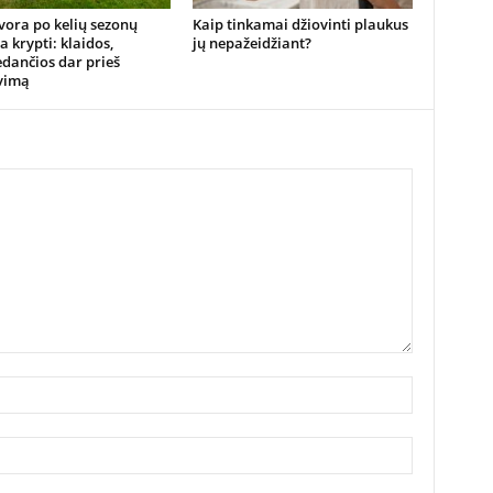
vora po kelių sezonų
Kaip tinkamai džiovinti plaukus
 krypti: klaidos,
jų nepažeidžiant?
dančios dar prieš
vimą