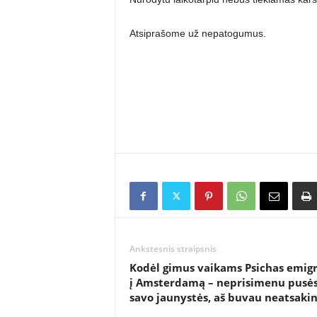
Atsiprašome už nepatogumus.
Ankstesnis straipsnis
Kodėl gimus vaikams Psichas emig
į Amsterdamą – neprisimenu pusė
savo jaunystės, aš buvau neatsaki