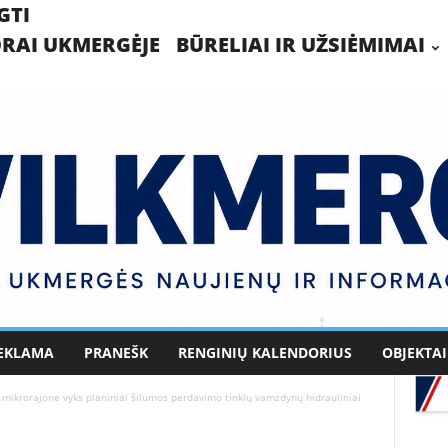
GTI
RAI UKMERGĖJE
BŪRELIAI IR UŽSIĖMIMAI
EKLAMA
PRANEŠK
RENGINIŲ KALENDORIUS
OBJEKTAI
mikrorajone vyks planiniai šilumos perdavimo tinklų vamzdynų hidrauliniai