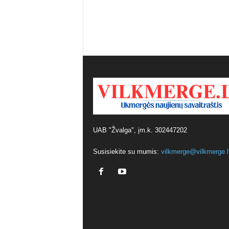
UAB "Žvalga", įm.k. 302447202
Susisiekite su mumis:
vilkmerge@vilkmerge.l