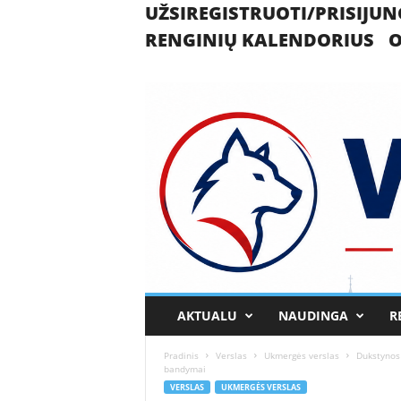
UŽSIREGISTRUOTI/PRISIJUN
RENGINIŲ KALENDORIUS
O
U
AKTUALU
NAUDINGA
R
k
m
Pradinis
Verslas
Ukmergės verslas
Dukstynos 
e
bandymai
r
VERSLAS
UKMERGĖS VERSLAS
g