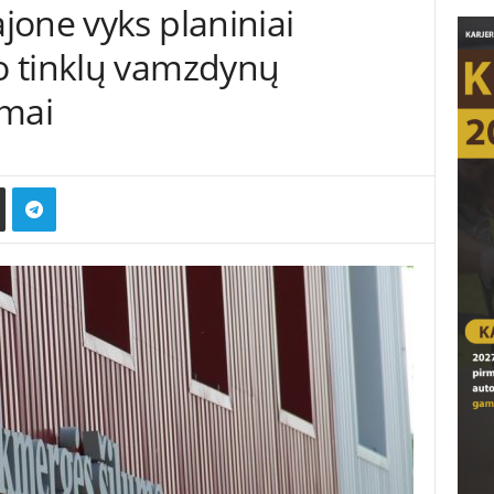
jone vyks planiniai
o tinklų vamzdynų
ymai