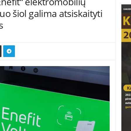
nefit“ elektromobilių
uo šiol galima atsiskaityti
s