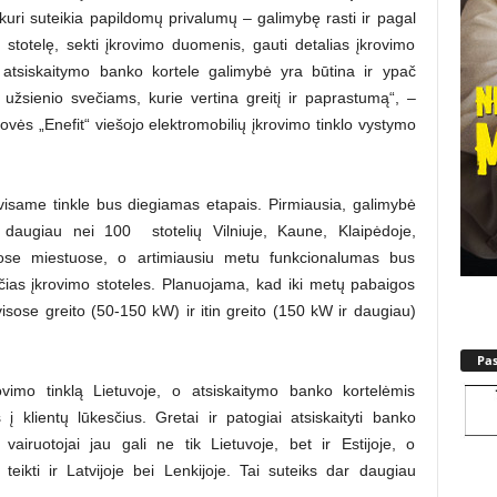
, kuri suteikia papildomų privalumų – galimybę rasti ir pagal
o stotelę, sekti įkrovimo duomenis, gauti detalias įkrovimo
ad atsiskaitymo banko kortele galimybė yra būtina ir ypač
žsienio svečiams, kurie vertina greitį ir paprastumą“, –
vės „Enefit“ viešojo elektromobilių įkrovimo tinklo vystymo
visame tinkle bus diegiamas etapais. Pirmiausia, galimybė
ti daugiau nei 100 stotelių Vilniuje, Kaune, Klaipėdoje,
iuose miestuose, o artimiausiu metu funkcionalumas bus
iančias įkrovimo stoteles. Planuojama, kad iki metų pabaigos
visose greito (50-150 kW) ir itin greito (150 kW ir daugiau)
Pa
rovimo tinklą Lietuvoje, o atsiskaitymo banko kortelėmis
į klientų lūkesčius. Gretai ir patogiai atsiskaityti banko
 vairuotojai jau gali ne tik Lietuvoje, bet ir Estijoje, o
eikti ir Latvijoje bei Lenkijoje. Tai suteiks dar daugiau