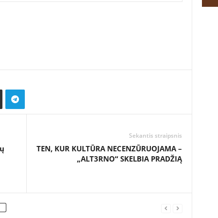
Sekantis straipsnis
kų
TEN, KUR KULTŪRA NECENZŪRUOJAMA –
„ALT3RNO“ SKELBIA PRADŽIĄ