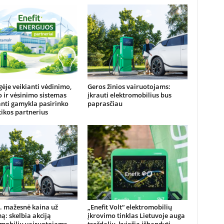
je veikianti vėdinimo,
Geros žinios vairuotojams:
 ir vėsinimo sistemas
įkrauti elektromobilius bus
nti gamykla pasirinko
paprasčiau
ikos partnerius
. mažesnė kaina už
„Enefit Volt“ elektromobilių
ą: skelbia akciją
įkrovimo tinklas Lietuvoje auga
omobilių vairuotojams
trečdaliu, kviečia išbandyti