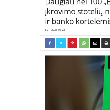
Daugiau nei 100 „E
ė
įkrovimo stotelių n
s
n
ir banko kortelėmi
a
u
j
By
-
2025-06-28
i
e
n
ų
p
o
r
t
a
l
a
s