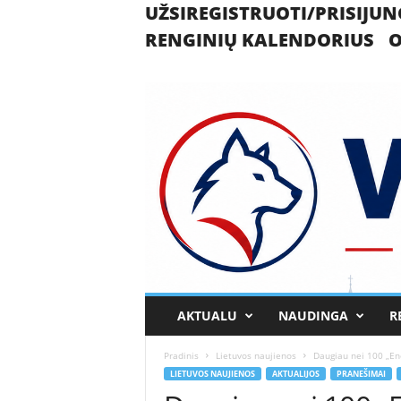
UŽSIREGISTRUOTI/PRISIJUN
RENGINIŲ KALENDORIUS
O
U
AKTUALU
NAUDINGA
R
k
m
Pradinis
Lietuvos naujienos
Daugiau nei 100 „Enef
e
LIETUVOS NAUJIENOS
AKTUALIJOS
PRANEŠIMAI
r
g