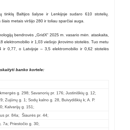
ų tinklą Baltijos šalyse ir Lenkijoje sudaro 610 stotelių.
 šiais metais viršijo 280 ir toliau sparčiai auga.
nologijų bendrovės „GridX“ 2025 m. vasario mėn. ataskaita,
8 elektromobilio ir 1,03 viešojo įkrovimo stotelės. Tuo metu
,4 ir 0,77, o Latvijoje – 3,5 elektromobilio ir 0,62 stotelės
skaityti banko kortele:
kmergės g. 298; Savanorių pr. 176; Justiniškių g. 12;
9; Zujūnų g. 1; Sodų kalno g. 28, Buivydiškių k; A. P.
0; Kalvarijų g. 151;
us pr. 84a; Šiaurės pr. 44;
 7a; Priestočio g. 30;