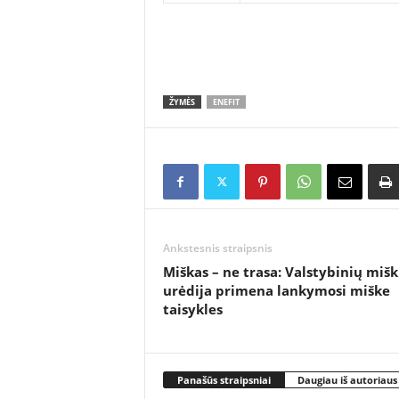
ŽYMĖS
ENEFIT
Ankstesnis straipsnis
Miškas – ne trasa: Valstybinių miš
urėdija primena lankymosi miške
taisykles
Panašūs straipsniai
Daugiau iš autoriaus