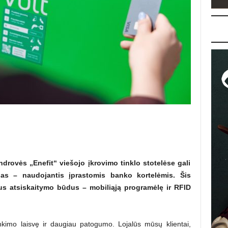
ndrovės „Enefit“ viešojo įkrovimo tinklo stotelėse gali
gas – naudojantis įprastomis banko kortelėmis. Šis
us atsiskaitymo būdus – mobiliąją programėlę ir RFID
inkimo laisvę ir daugiau patogumo. Lojalūs mūsų klientai,