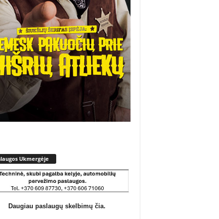
slaugos Ukmergėje
Daugiau paslaugų skelbimų čia.