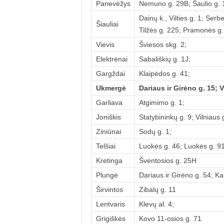
Panevėžys
Nemuno g. 29B; Šaulio g. 1
Dainų k., Vilties g. 1; Ser
Šiauliai
Tilžės g. 225; Pramonės g.
Vievis
Šviesos skg. 2;
Elektrėnai
Sabališkių g. 1J;
Gargždai
Klaipėdos g. 41;
Ukmergė
Dariaus ir Girėno g. 15; 
Garliava
Atgimimo g. 1;
Joniškis
Statybininkų g. 9; Vilniaus 
Ziniūnai
Sodų g. 1;
Telšiai
Luokės g. 46; Luokės g. 91
Kretinga
Šventosios g. 25H
Plungė
Dariaus ir Girėno g. 54; Kal
Širvintos
Zibalų g. 11
Lentvaris
Klevų al. 4;
Grigiškės
Kovo 11-osios g. 71