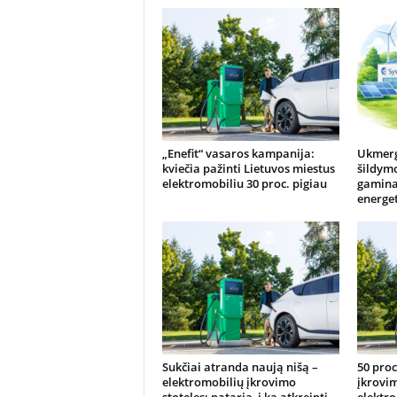
„Enefit“ vasaros kampanija:
Ukmergė
kviečia pažinti Lietuvos miestus
šildymo
elektromobiliu 30 proc. pigiau
gamina
energet
Sukčiai atranda naują nišą –
50 proc
elektromobilių įkrovimo
įkrovim
stoteles: pataria, į ką atkreipti
elektr