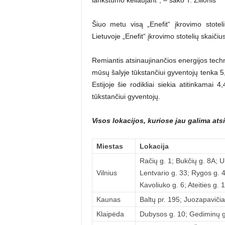
Šiuo metu visą „Enefit“ įkrovimo stoteli
Lietuvoje „Enefit“ įkrovimo stotelių skaičius
Remiantis atsinaujinančios energijos tech
mūsų šalyje tūkstančiui gyventojų tenka 5,
Estijoje šie rodikliai siekia atitinkamai 4
tūkstančiui gyventojų.
Visos lokacijos, kuriose jau galima atsi
Miestas
Lokacija
Račių g. 1; Bukčių g. 8A; U
Vilnius
Lentvario g. 33; Rygos g. 4
Kavoliuko g. 6; Ateities g. 1
Kaunas
Baltų pr. 195; Juozapavičia
Klaipėda
Dubysos g. 10; Gediminų g.