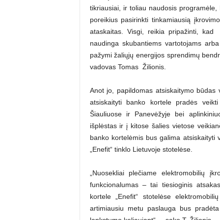
tikriausiai, ir toliau naudosis programėle
poreikius pasirinkti tinkamiausią įkrovim
ataskaitas. Visgi, reikia pripažinti, k
naudinga skubantiems vartotojams arba u
pažymi žaliųjų energijos sprendimų bendro
vadovas Tomas Žilionis.
Anot jo, papildomas atsiskaitymo būdas 
atsiskaityti banko kortele pradės veik
Šiauliuose ir Panevėžyje bei aplinkin
išplėstas ir į kitose šalies vietose veik
banko kortelėmis bus galima atsiskaityti 
„Enefit“ tinklo Lietuvoje stotelėse.
„Nuosekliai plečiame elektromobilių įk
funkcionalumas – tai tiesioginis atsakas 
kortele „Enefit“ stotelėse elektromobilių
artimiausiu metu paslauga bus pradėta t
lankstumo keliaujant“, – sako T. Žilionis