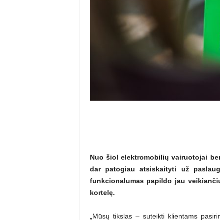
Nuo šiol elektromobilių vairuotojai be
dar patogiau atsiskaityti už paslau
funkcionalumas papildo jau veikianči
kortelę.
„Mūsų tikslas – suteikti klientams pasir