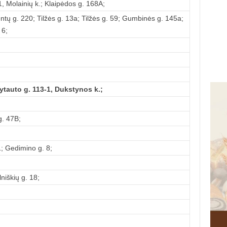
, Molainių k.; Klaipėdos g. 168A;
bentų g. 220; Tilžės g. 13a; Tilžės g. 59; Gumbinės g. 145a;
 6;
Vytauto g. 113-1, Dukstynos k.;
g. 47B;
; Gedimino g. 8;
niškių g. 18;