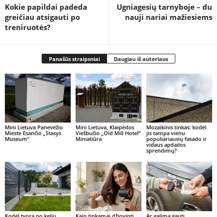
Kokie papildai padeda
Ugniagesių tarnyboje – du
greičiau atsigauti po
nauji nariai mažiesiems
treniruotės?
Panašūs straipsniai
Daugiau iš autoriaus
Mini Lietuva Panevėžio
Mini Lietuva, Klaipėdos
Mozaikinis tinkas: kodėl
Mieste Esančio „Stasys
Viešbučio „Old Mill Hotel“
jis tampa vienu
Museum“
Miniatiūra
populiariausių fasado ir
vidaus apdailos
sprendimų?
Kodėl tvora po kelių
Kaip tinkamai džiovinti
Ar galima gauti