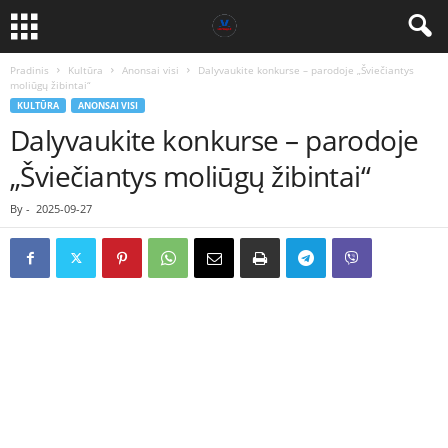
Pradinis
Kultūra
Anonsai visi
Dalyvaukite konkurse – parodoje „Šviečiantys
moliūgų žibintai“
KULTŪRA
ANONSAI VISI
Dalyvaukite konkurse – parodoje
„Šviečiantys moliūgų žibintai“
By
-
2025-09-27