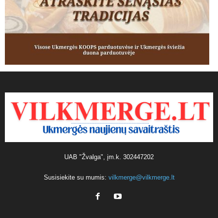
UAB "Žvalga", įm.k. 302447202
Susisiekite su mumis:
vilkmerge@vilkmerge.lt