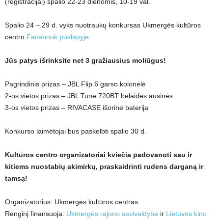
(registracijai) spalio 22-23 dienomis, 10-19 val.
Spalio 24 – 29 d. vyks nuotraukų konkursas Ukmergės kultūros
centro
Facebook puslapyje
.
Jūs patys išrinksite net 3 gražiausius moliūgus!
Pagrindinis prizas – JBL Flip 6 garso kolonėlė
2-os vietos prizas – JBL Tune 720BT belaidės ausinės
3-os vietos prizas – RIVACASE išorinė baterija
Konkurso laimėtojai bus paskelbti spalio 30 d.
Kultūros centro organizatoriai kviečia padovanoti sau ir
kitiems nuostabių akimirkų, praskaidrinti rudens darganą ir
tamsą!
Organizatorius: Ukmergės kultūros centras
Renginį finansuoja:
Ukmergės rajono savivaldybė
ir
Lietuvos kino