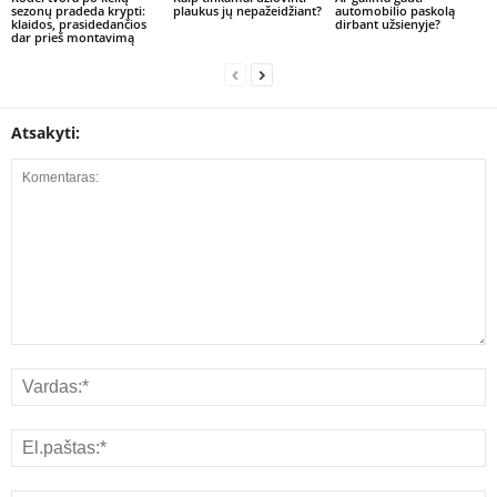
sezonų pradeda krypti:
plaukus jų nepažeidžiant?
automobilio paskolą
klaidos, prasidedančios
dirbant užsienyje?
dar prieš montavimą
Atsakyti: