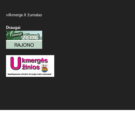
vilkmerge.lt žurnalas
Draugai