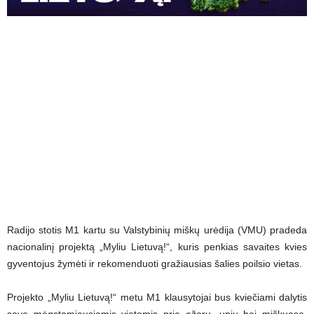
Radijo stotis M1 kartu su Valstybinių miškų urėdija (VMU) pradeda
nacionalinį projektą „Myliu Lietuvą!“, kuris penkias savaites kvies
gyventojus žymėti ir rekomenduoti gražiausias šalies poilsio vietas.
Projekto „Myliu Lietuvą!“ metu M1 klausytojai bus kviečiami dalytis
savo mėgstamiausiomis vietomis prie ežerų, upių bei miškuose.