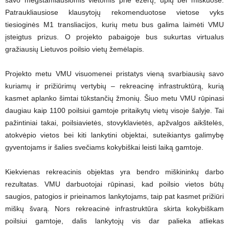
Patraukliausiose klausytojų rekomenduotose vietose vyks
tiesioginės M1 transliacijos, kurių metu bus galima laimėti VMU
įsteigtus prizus. O projekto pabaigoje bus sukurtas virtualus
gražiausių Lietuvos poilsio vietų žemėlapis.
Projekto metu VMU visuomenei pristatys vieną svarbiausių savo
kuriamų ir prižiūrimų vertybių – rekreacinę infrastruktūrą, kurią
kasmet aplanko šimtai tūkstančių žmonių. Šiuo metu VMU rūpinasi
daugiau kaip 1100 poilsiui gamtoje pritaikytų vietų visoje šalyje. Tai
pažintiniai takai, poilsiavietės, stovyklavietės, apžvalgos aikštelės,
atokvėpio vietos bei kiti lankytini objektai, suteikiantys galimybę
gyventojams ir šalies svečiams kokybiškai leisti laiką gamtoje.
Kiekvienas rekreacinis objektas yra bendro miškininkų darbo
rezultatas. VMU darbuotojai rūpinasi, kad poilsio vietos būtų
saugios, patogios ir prieinamos lankytojams, taip pat kasmet prižiūri
miškų švarą. Nors rekreacinė infrastruktūra skirta kokybiškam
poilsiui gamtoje, dalis lankytojų vis dar palieka atliekas