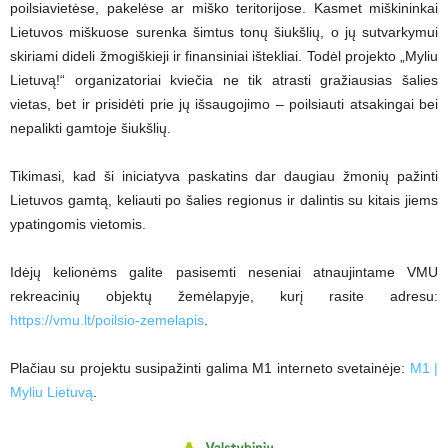
poilsiavietėse, pakelėse ar miško teritorijose. Kasmet miškininkai
Lietuvos miškuose surenka šimtus tonų šiukšlių, o jų sutvarkymui
skiriami dideli žmogiškieji ir finansiniai ištekliai. Todėl projekto „Myliu
Lietuvą!“ organizatoriai kviečia ne tik atrasti gražiausias šalies
vietas, bet ir prisidėti prie jų išsaugojimo – poilsiauti atsakingai bei
nepalikti gamtoje šiukšlių.
Tikimasi, kad ši iniciatyva paskatins dar daugiau žmonių pažinti
Lietuvos gamtą, keliauti po šalies regionus ir dalintis su kitais jiems
ypatingomis vietomis.
Idėjų kelionėms galite pasisemti neseniai atnaujintame VMU
rekreacinių objektų žemėlapyje, kurį rasite adresu:
https://vmu.lt/poilsio-zemelapis
.
Plačiau su projektu susipažinti galima M1 interneto svetainėje:
M1 |
Myliu Lietuvą
.