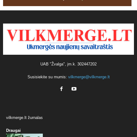
UAB "Žvalga", įm.k. 302447202
Susisiekite su mumis:
vilkmerge@vilkmerge.lt
vilkmerge.lt žurnalas
Draugai