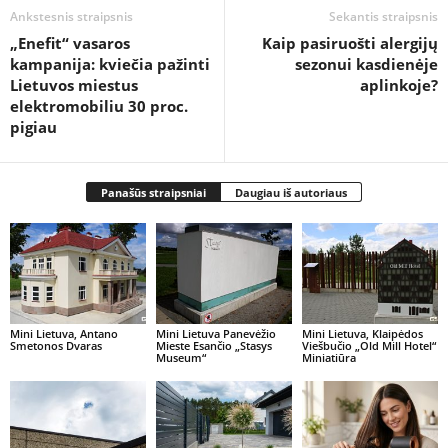
Ankstesnis straipsnis
Sekantis straipsnis
„Enefit“ vasaros
Kaip pasiruošti alergijų
kampanija: kviečia pažinti
sezonui kasdienėje
Lietuvos miestus
aplinkoje?
elektromobiliu 30 proc.
pigiau
Panašūs straipsniai
Daugiau iš autoriaus
Mini Lietuva, Antano
Mini Lietuva Panevėžio
Mini Lietuva, Klaipėdos
Smetonos Dvaras
Mieste Esančio „Stasys
Viešbučio „Old Mill Hotel“
Museum“
Miniatiūra