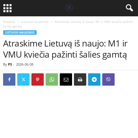
Pradinis
Lietuvos naujienos
Atraskime Lietuvą iš naujo: M1 ir VMU kviečia pažinti
šalies gamtą
LIETUVOS NAUJIENOS
Atraskime Lietuvą iš naujo: M1 ir
VMU kviečia pažinti šalies gamtą
By
PS
-
2026-06-08