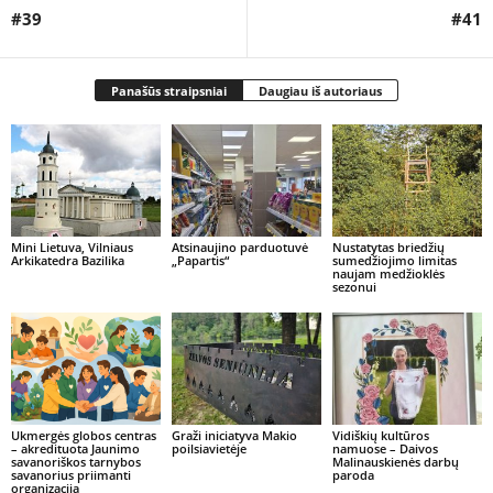
#39
#41
Panašūs straipsniai
Daugiau iš autoriaus
Mini Lietuva, Vilniaus
Atsinaujino parduotuvė
Nustatytas briedžių
Arkikatedra Bazilika
„Papartis“
sumedžiojimo limitas
naujam medžioklės
sezonui
Ukmergės globos centras
Graži iniciatyva Makio
Vidiškių kultūros
– akredituota Jaunimo
poilsiavietėje
namuose – Daivos
savanoriškos tarnybos
Malinauskienės darbų
savanorius priimanti
paroda
organizacija