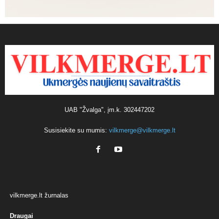
UAB "Žvalga", įm.k. 302447202
Susisiekite su mumis:
vilkmerge@vilkmerge.lt
vilkmerge.lt žurnalas
Draugai