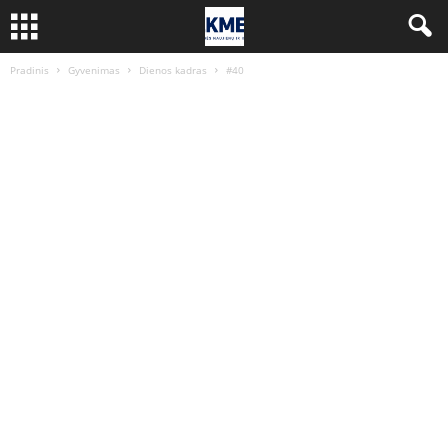
Pradinis
Gyvenimas
Dienos kadras
#40