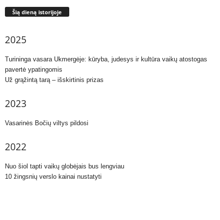
Šią dieną istorijoje
2025
Turininga vasara Ukmergėje: kūryba, judesys ir kultūra vaikų atostogas
pavertė ypatingomis
Už grąžintą tarą – išskirtinis prizas
2023
Vasarinės Bočių viltys pildosi
2022
Nuo šiol tapti vaikų globėjais bus lengviau
10 žingsnių verslo kainai nustatyti