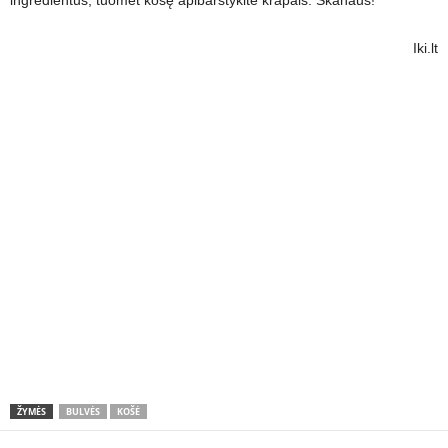
ingredientus, tuomet košę apibarstykite krapais. Skanaus!
Iki.lt
ŽYMĖS
BULVĖS
KOŠĖ