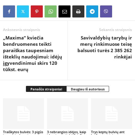
Ankstesnis straipsnis
Sekantis straipsnis
„Maxima“ kviečia
Savivaldybių tarybų ir
bendruomenes teikti
merų rinkimuose teisę
paraiškas taupesniam
balsuoti turės 2 385 262
išteklių naudojimui: idėjų
rinkėjai
įgyvendinimui skirs 120
tūkst. eurų
Panašūs straipsniai
Daugiau iš autoriaus
Traiškytos bulvės: 3 pigūs
3 nebrangios idėjos, kaip
Trys keptų bulvių ant