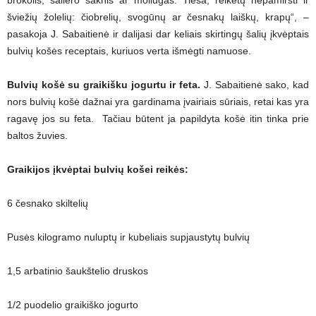
brokolis, saliero šaknis ar moliūgas. Tiesa, reikėtų nepamiršti ir
šviežių žolelių: čiobrelių, svogūnų ar česnakų laiškų, krapų“, –
pasakoja J. Sabaitienė ir dalijasi dar keliais skirtingų šalių įkvėptais
bulvių košės receptais, kuriuos verta išmėgti namuose.
Bulvių košė su graikišku jogurtu ir feta.
J. Sabaitienė sako, kad
nors bulvių košė dažnai yra gardinama įvairiais sūriais, retai kas yra
ragavę jos su feta. Tačiau būtent ja papildyta košė itin tinka prie
baltos žuvies.
Graikijos įkvėptai bulvių košei reikės:
6 česnako skiltelių
Pusės kilogramo nuluptų ir kubeliais supjaustytų bulvių
1,5 arbatinio šaukštelio druskos
1/2 puodelio graikiško jogurto