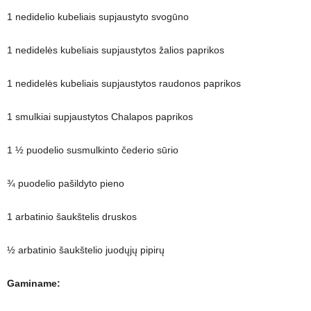
1 nedidelio kubeliais supjaustyto svogūno
1 nedidelės kubeliais supjaustytos žalios paprikos
1 nedidelės kubeliais supjaustytos raudonos paprikos
1 smulkiai supjaustytos Chalapos paprikos
1 ½ puodelio susmulkinto čederio sūrio
¾ puodelio pašildyto pieno
1 arbatinio šaukštelis druskos
½ arbatinio šaukštelio juodųjų pipirų
Gaminame: