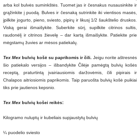
arba kol bulvės suminkštės. Tuomet jas ir česnakus nusausinkite ir
grąžinkite į puodą. Bulves ir česnaką sutrinkite iki vientisos masės,
įpilkite jogurto, pieno, sviesto, pipirų ir likusį 1/2 šaukštelio druskos.
Viską gerai išmaišykite. Suberkite sūrį, supilkite citrinos sultis,
raudonėlį ir citrinos žievelę – dar kartą išmaišykite. Patiekite prie
mėgstamų žuvies ar mėsos patiekalų.
Tex Mex
bulvių košė su paprikomis ir čili.
Jeigu norite aštresnės
šio patiekalo versijos – išbandykite Čilėje pamėgtą bulvių košės
receptą, praturtintą įvairiausiomis daržovėmis, čili pipirais ir
Chalapos aitriosiomis paprikomis. Taip paruošta bulvių košė puikiai
tiks prie jautienos kepsnio.
Tex Mex
bulvių košei reikės:
Kilogramo nuluptų ir kubeliais supjaustytų bulvių
¼ puodelio sviesto