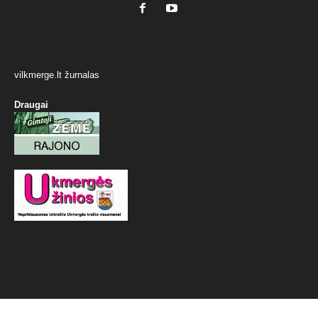
vilkmerge.lt žurnalas
Draugai