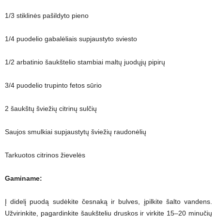
1/3 stiklinės pašildyto pieno
1/4 puodelio gabalėliais supjaustyto sviesto
1/2 arbatinio šaukštelio stambiai maltų juodųjų pipirų
3/4 puodelio trupinto fetos sūrio
2 šaukštų šviežių citrinų sulčių
Saujos smulkiai supjaustytų šviežių raudonėlių
Tarkuotos citrinos žievelės
Gaminame:
Į didelį puodą sudėkite česnaką ir bulves, įpilkite šalto vandens.
Užvirinkite, pagardinkite šaukšteliu druskos ir virkite 15–20 minučių