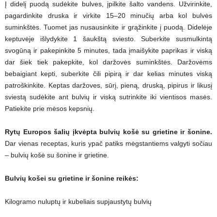
Į didelį puodą sudėkite bulves, įpilkite šalto vandens. Užvirinkite,
pagardinkite druska ir virkite 15–20 minučių arba kol bulvės
suminkštės. Tuomet jas nusausinkite ir grąžinkite į puodą. Didelėje
keptuvėje išlydykite 1 šaukštą sviesto. Suberkite susmulkintą
svogūną ir pakepinkite 5 minutes, tada įmaišykite paprikas ir viską
dar šiek tiek pakepkite, kol daržovės suminkštės. Daržovėms
bebaigiant kepti, suberkite čili pipirą ir dar kelias minutes viską
patroškinkite. Keptas daržoves, sūrį, pieną, druską, pipirus ir likusį
sviestą sudėkite ant bulvių ir viską sutrinkite iki vientisos masės.
Patiekite prie mėsos kepsnių.
Rytų Europos šalių įkvėpta bulvių košė su grietine ir šonine.
Dar vienas receptas, kuris ypač patiks mėgstantiems valgyti sočiau
– bulvių košė su šonine ir grietine.
Bulvių košei su grietine ir šonine reikės:
Kilogramo nuluptų ir kubeliais supjaustytų bulvių