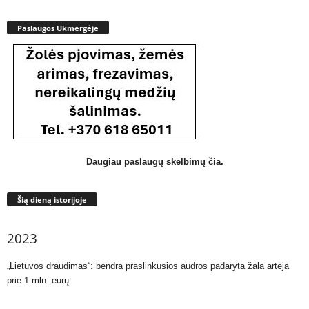
Paslaugos Ukmergėje
Daugiau paslaugų skelbimų čia.
Šią dieną istorijoje
2023
„Lietuvos draudimas“: bendra praslinkusios audros padaryta žala artėja
prie 1 mln. eurų