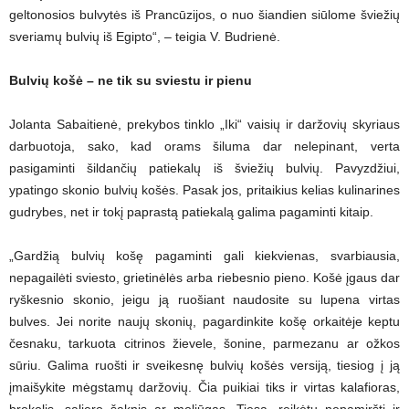
geltonosios bulvytės iš Prancūzijos, o nuo šiandien siūlome šviežių
sveriamų bulvių iš Egipto“, – teigia V. Budrienė.
Bulvių košė – ne tik su sviestu ir pienu
Jolanta Sabaitienė, prekybos tinklo „Iki“ vaisių ir daržovių skyriaus
darbuotoja, sako, kad orams šiluma dar nelepinant, verta
pasigaminti šildančių patiekalų iš šviežių bulvių. Pavyzdžiui,
ypatingo skonio bulvių košės. Pasak jos, pritaikius kelias kulinarines
gudrybes, net ir tokį paprastą patiekalą galima pagaminti kitaip.
„Gardžią bulvių košę pagaminti gali kiekvienas, svarbiausia,
nepagailėti sviesto, grietinėlės arba riebesnio pieno. Košė įgaus dar
ryškesnio skonio, jeigu ją ruošiant naudosite su lupena virtas
bulves. Jei norite naujų skonių, pagardinkite košę orkaitėje keptu
česnaku, tarkuota citrinos žievele, šonine, parmezanu ar ožkos
sūriu. Galima ruošti ir sveikesnę bulvių košės versiją, tiesiog į ją
įmaišykite mėgstamų daržovių. Čia puikiai tiks ir virtas kalafioras,