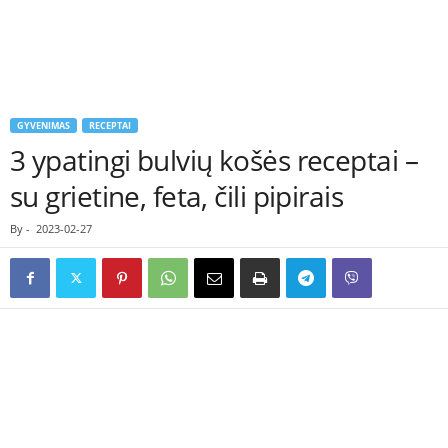
GYVENIMAS
RECEPTAI
3 ypatingi bulvių košės receptai –
su grietine, feta, čili pipirais
By
-
2023-02-27