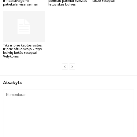
ir neatsivalgomi
įdomiau patiekti šviežias
laužo receptai
patiekalai visai šeimai
lietuviškas bulves
Tiks ir prie keptos vištos,
ir prie aštuonkojo – trys
bulvių košės receptai
Velykoms
Atsakyti: