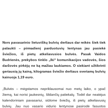
Nors pavasarinio lietuviškų bulvių derliaus dar reikės šiek tiek
palaukti – pirmadienį parduotuvių lentynas jau pasiekė
šviežios, iš pietų atkeliavusios bulvės. Pasak Vaidos
Budrienės, prekybos tinklo „Iki“ komunikacijos vadovės, šios
daržovės pirkėjų ne ką mažiau laukiamos. O siekiant užtikrinti
geriausią jų kainą, kilogramas šviežio derliaus sveriamų bulvių
kainuoja 1,19 euro.
„Bulvės – mėgstamos nepriklausomai nuo metų laiko, o ypač
žiemą, kai norisi jaukesnių, šildančių patiekalų. Todėl dar neatėjus
kalendoriniam pavasariui, siūlome šviežių, iš pietų atkeliavusių
bulvių. Jau nuo vasario vidurio lentynose pasirodė fasuotos