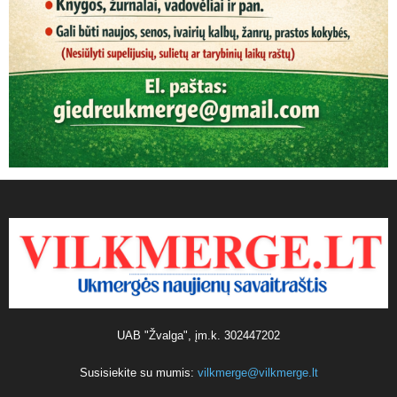
UAB "Žvalga", įm.k. 302447202
Susisiekite su mumis:
vilkmerge@vilkmerge.lt