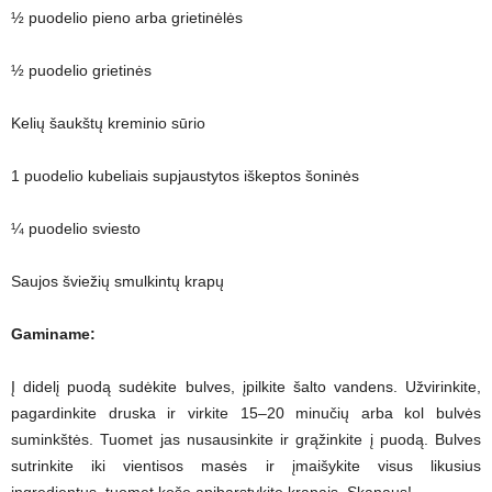
½ puodelio pieno arba grietinėlės
½ puodelio grietinės
Kelių šaukštų kreminio sūrio
1 puodelio kubeliais supjaustytos iškeptos šoninės
¼ puodelio sviesto
Saujos šviežių smulkintų krapų
Gaminame:
Į didelį puodą sudėkite bulves, įpilkite šalto vandens. Užvirinkite,
pagardinkite druska ir virkite 15–20 minučių arba kol bulvės
suminkštės. Tuomet jas nusausinkite ir grąžinkite į puodą. Bulves
sutrinkite iki vientisos masės ir įmaišykite visus likusius