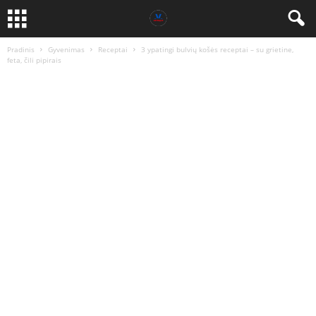
Pradinis
Gyvenimas
Receptai
3 ypatingi bulvių košės receptai – su grietine,
feta, čili pipirais