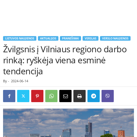
LIETUVOS NAUJIENOS
AKTUALIJOS
PRANEŠIMAI
VERSLAS
VERSLO NAUJIENOS
Žvilgsnis į Vilniaus regiono darbo
rinką: ryškėja viena esminė
tendencija
By
-
2024-06-14