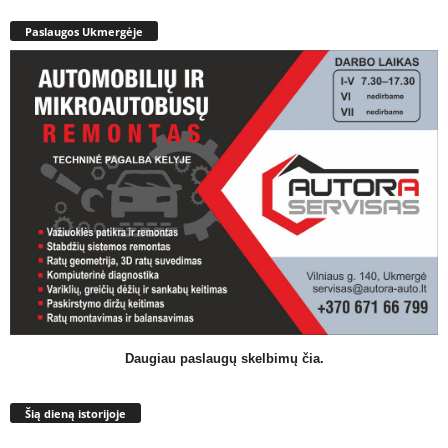
Paslaugos Ukmergėje
Daugiau paslaugų skelbimų čia.
Šią dieną istorijoje