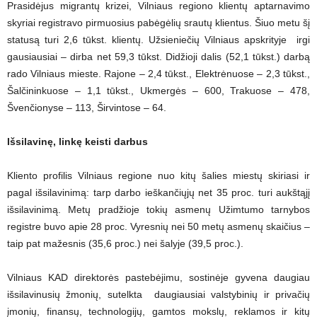
Prasidėjus migrantų krizei, Vilniaus regiono klientų aptarnavimo
skyriai registravo pirmuosius pabėgėlių srautų klientus. Šiuo metu šį
statusą turi 2,6 tūkst. klientų. Užsieniečių Vilniaus apskrityje irgi
gausiausiai – dirba net 59,3 tūkst. Didžioji dalis (52,1 tūkst.) darbą
rado Vilniaus mieste. Rajone – 2,4 tūkst., Elektrėnuose – 2,3 tūkst.,
Šalčininkuose – 1,1 tūkst., Ukmergės – 600, Trakuose – 478,
Švenčionyse – 113, Širvintose – 64.
Išsilavinę, linkę keisti darbus
Kliento profilis Vilniaus regione nuo kitų šalies miestų skiriasi ir
pagal išsilavinimą: tarp darbo ieškančiųjų net 35 proc. turi aukštąjį
išsilavinimą. Metų pradžioje tokių asmenų Užimtumo tarnybos
registre buvo apie 28 proc. Vyresnių nei 50 metų asmenų skaičius –
taip pat mažesnis (35,6 proc.) nei šalyje (39,5 proc.).
Vilniaus KAD direktorės pastebėjimu, sostinėje gyvena daugiau
išsilavinusių žmonių, sutelkta daugiausiai valstybinių ir privačių
įmonių, finansų, technologijų, gamtos mokslų, reklamos ir kitų