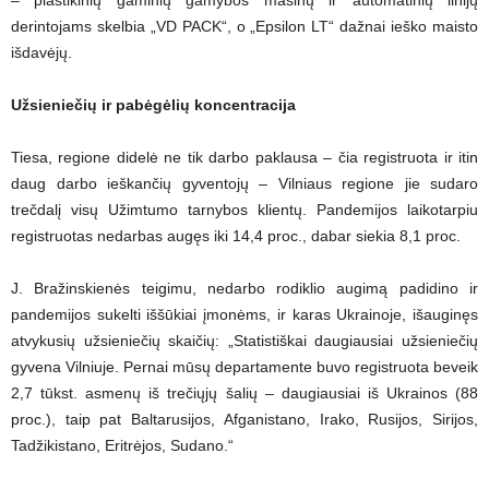
derintojams skelbia „VD PACK“, o „Epsilon LT“ dažnai ieško maisto
išdavėjų.
Užsieniečių ir pabėgėlių koncentracija
Tiesa, regione didelė ne tik darbo paklausa – čia registruota ir itin
daug darbo ieškančių gyventojų – Vilniaus regione jie sudaro
trečdalį visų Užimtumo tarnybos klientų. Pandemijos laikotarpiu
registruotas nedarbas augęs iki 14,4 proc., dabar siekia 8,1 proc.
J. Bražinskienės teigimu, nedarbo rodiklio augimą padidino ir
pandemijos sukelti iššūkiai įmonėms, ir karas Ukrainoje, išauginęs
atvykusių užsieniečių skaičių: „Statistiškai daugiausiai užsieniečių
gyvena Vilniuje. Pernai mūsų departamente buvo registruota beveik
2,7 tūkst. asmenų iš trečiųjų šalių – daugiausiai iš Ukrainos (88
proc.), taip pat Baltarusijos, Afganistano, Irako, Rusijos, Sirijos,
Tadžikistano, Eritrėjos, Sudano.“