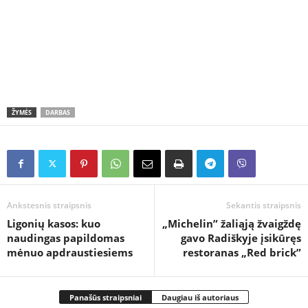
ŽYMĖS
DARBAS
Ankstesnis straipsnis
Sekantis straipsnis
Ligonių kasos: kuo
„Michelin” žaliąją žvaigždę
naudingas papildomas
gavo Radiškyje įsikūręs
mėnuo apdraustiesiems
restoranas „Red brick”
Panašūs straipsniai
Daugiau iš autoriaus