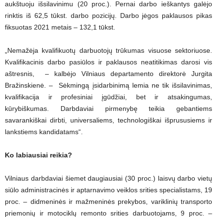
aukštuoju išsilavinimu (20 proc.). Pernai darbo ieškantys galėjo
rinktis iš 62,5 tūkst. darbo pozicijų. Darbo jėgos paklausos pikas
fiksuotas 2021 metais – 132,1 tūkst.
„Nemažėja kvalifikuotų darbuotojų trūkumas visuose sektoriuose.
Kvalifikacinis darbo pasiūlos ir paklausos neatitikimas darosi vis
aštresnis, – kalbėjo Vilniaus departamento direktorė Jurgita
Bražinskienė. – Sėkmingą įsidarbinimą lemia ne tik išsilavinimas,
kvalifikacija ir profesiniai įgūdžiai, bet ir atsakingumas,
kūrybiškumas. Darbdaviai pirmenybę teikia gebantiems
savarankiškai dirbti, universaliems, technologiškai išprususiems ir
lankstiems kandidatams“.
Ko labiausiai reikia?
Vilniaus darbdaviai šiemet daugiausiai (30 proc.) laisvų darbo vietų
siūlo administracinės ir aptarnavimo veiklos srities specialistams, 19
proc. – didmeninės ir mažmeninės prekybos, variklinių transporto
priemonių ir motociklų remonto srities darbuotojams, 9 proc. –