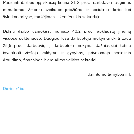
Padidinti darbuotojų skaičių ketina 21,2 proc. darbdavių, augimas
numatomas žmonių sveikatos priežiūros ir socialinio darbo bei
švietimo srityse, mažėjimas – žemės ūkio sektoriuje.
Didinti darbo užmokestį numato 48,2 proc. apklaustų įmonių
visuose sektoriuose. Daugiau lėšų darbuotojų mokymui skirti žada
25,5 proc. darbdavių. Į darbuotojų mokymą dažniausiai ketina
investuoti viešojo valdymo ir gynybos, privalomojo socialinio
draudimo, finansinės ir draudimo veiklos sektoriai.
Užimtumo tarnybos inf.
Darbo rūbai