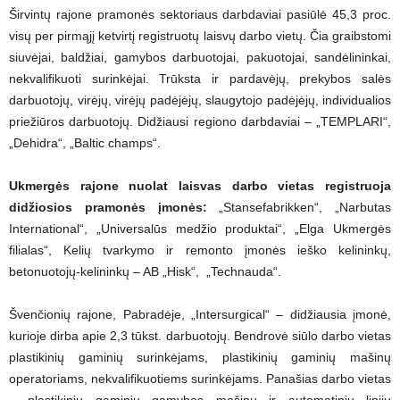
Širvintų rajone pramonės sektoriaus darbdaviai pasiūlė 45,3 proc.
visų per pirmąjį ketvirtį registruotų laisvų darbo vietų. Čia graibstomi
siuvėjai, baldžiai, gamybos darbuotojai, pakuotojai, sandėlininkai,
nekvalifikuoti surinkėjai. Trūksta ir pardavėjų, prekybos salės
darbuotojų, virėjų, virėjų padėjėjų, slaugytojo padėjėjų, individualios
priežiūros darbuotojų. Didžiausi regiono darbdaviai – „TEMPLARI“,
„Dehidra“, „Baltic champs“.
Ukmergės rajone nuolat laisvas darbo vietas registruoja
didžiosios pramonės įmonės:
„Stansefabrikken“, „Narbutas
International“, „Universalūs medžio produktai“, „Elga Ukmergės
filialas“, Kelių tvarkymo ir remonto įmonės ieško kelininkų,
betonuotojų-kelininkų – AB „Hisk“, „Technauda“.
Švenčionių rajone, Pabradėje, „Intersurgical“ – didžiausia įmonė,
kurioje dirba apie 2,3 tūkst. darbuotojų. Bendrovė siūlo darbo vietas
plastikinių gaminių surinkėjams, plastikinių gaminių mašinų
operatoriams, nekvalifikuotiems surinkėjams. Panašias darbo vietas
– plastikinių gaminių gamybos mašinų ir automatinių linijų