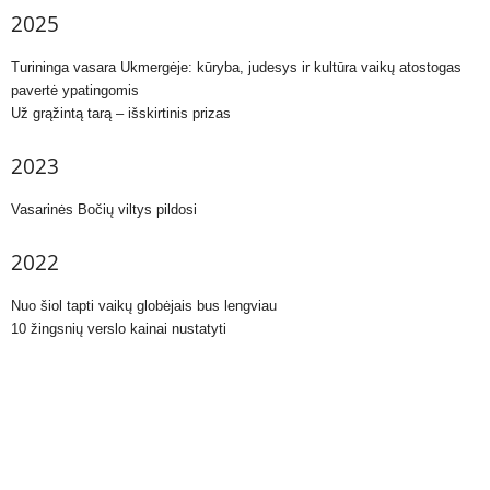
2025
Turininga vasara Ukmergėje: kūryba, judesys ir kultūra vaikų atostogas
pavertė ypatingomis
Už grąžintą tarą – išskirtinis prizas
2023
Vasarinės Bočių viltys pildosi
2022
Nuo šiol tapti vaikų globėjais bus lengviau
10 žingsnių verslo kainai nustatyti