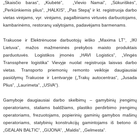
„Skaisčio baras“, „Kiubėtė“, „Vievio Namai“, „Sūkuriškės“,
„Perkūnkiemis plius“, „HALKIS“, „Pas Stepą“ ir kt. registruoja darbo
vietas virėjams, vyr. virėjams, pagalbiniams virtuvės darbuotojams,
kambarinėms, restoranų valytojams, padavėjams barmenams.
Trakuose ir Elektrėnuose darbuotojų ieško „Maxima LT“, „IKI
Lietuva“, mažos mažmeninės prekybos maisto produktais
parduotuvės. Logistikos įmonės „HAVI Logistics“, „Vingės
Transsphere logistika“ Vievyje nuolat registruoja laisvas darbo
vietas. Transporto priemonių remonto veikloje daugiausiai
pasiūlymų Trakuose ir Lentvaryje („Trakų autocentras“, „Jusada
Plius“, „Laurimeta“, „USVA“).
Gamyboje daugiausiai darbo skelbimų – gamybinių įrengimų
operatoriams, staliams baldžiams, plastiko perdirbimo įrengimų
operatoriams, frezuotojams, popierinių gaminių gamybos mašinų
operatoriams, statybinių konstrukcijų gamintojams iš betono iš
„GEALAN BALTIC“, „GIJONA“, „Maldis“, „Gelmesta“.