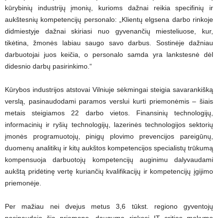
kūrybinių industrijų įmonių, kurioms dažnai reikia specifinių ir
aukštesnių kompetencijų personalo: „Klientų elgsena darbo rinkoje
didmiestyje dažnai skiriasi nuo gyvenančių miesteliuose, kur,
tikėtina, žmonės labiau saugo savo darbus. Sostinėje dažniau
darbuotojai juos keičia, o personalo samda yra lankstesnė dėl
didesnio darbų pasirinkimo.“
Kūrybos industrijos atstovai Vilniuje sėkmingai steigia savarankišką
verslą, pasinaudodami paramos verslui kurti priemonėmis – šiais
metais steigiamos 22 darbo vietos. Finansinių technologijų,
informacinių ir ryšių technologijų, lazerinės technologijos sektorių
įmonės programuotojų, pinigų plovimo prevencijos pareigūnų,
duomenų analitikų ir kitų aukštos kompetencijos specialistų trūkumą
kompensuoja darbuotojų kompetencijų auginimu dalyvaudami
aukštą pridėtinę vertę kuriančių kvalifikacijų ir kompetencijų įgijimo
priemonėje.
Per mažiau nei dvejus metus 3,6 tūkst. regiono gyventojų
pasinaudojo šia priemone, dauguma rinkosi IT srities mokymo