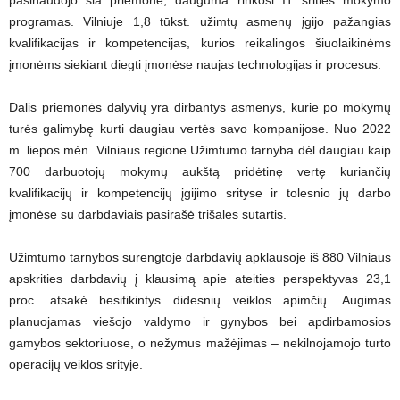
programas. Vilniuje 1,8 tūkst. užimtų asmenų įgijo pažangias
kvalifikacijas ir kompetencijas, kurios reikalingos šiuolaikinėms
įmonėms siekiant diegti įmonėse naujas technologijas ir procesus.
Dalis priemonės dalyvių yra dirbantys asmenys, kurie po mokymų
turės galimybę kurti daugiau vertės savo kompanijose. Nuo 2022
m. liepos mėn. Vilniaus regione Užimtumo tarnyba dėl daugiau kaip
700 darbuotojų mokymų aukštą pridėtinę vertę kuriančių
kvalifikacijų ir kompetencijų įgijimo srityse ir tolesnio jų darbo
įmonėse su darbdaviais pasirašė trišales sutartis.
Užimtumo tarnybos surengtoje darbdavių apklausoje iš 880 Vilniaus
apskrities darbdavių į klausimą apie ateities perspektyvas 23,1
proc. atsakė besitikintys didesnių veiklos apimčių. Augimas
planuojamas viešojo valdymo ir gynybos bei apdirbamosios
gamybos sektoriuose, o nežymus mažėjimas – nekilnojamojo turto
operacijų veiklos srityje.