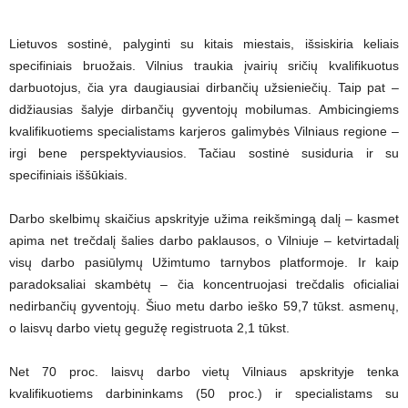
Lietuvos sostinė, palyginti su kitais miestais, išsiskiria keliais
specifiniais bruožais. Vilnius traukia įvairių sričių kvalifikuotus
darbuotojus, čia yra daugiausiai dirbančių užsieniečių. Taip pat –
didžiausias šalyje dirbančių gyventojų mobilumas. Ambicingiems
kvalifikuotiems specialistams karjeros galimybės Vilniaus regione –
irgi bene perspektyviausios. Tačiau sostinė susiduria ir su
specifiniais iššūkiais.
Darbo skelbimų skaičius apskrityje užima reikšmingą dalį – kasmet
apima net trečdalį šalies darbo paklausos, o Vilniuje – ketvirtadalį
visų darbo pasiūlymų Užimtumo tarnybos platformoje. Ir kaip
paradoksaliai skambėtų – čia koncentruojasi trečdalis oficialiai
nedirbančių gyventojų. Šiuo metu darbo ieško 59,7 tūkst. asmenų,
o laisvų darbo vietų gegužę registruota 2,1 tūkst.
Net 70 proc. laisvų darbo vietų Vilniaus apskrityje tenka
kvalifikuotiems darbininkams (50 proc.) ir specialistams su