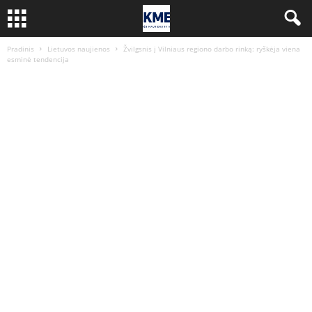
Pradinis
Lietuvos naujienos
Žvilgsnis į Vilniaus regiono darbo rinką: ryškėja viena
esminė tendencija