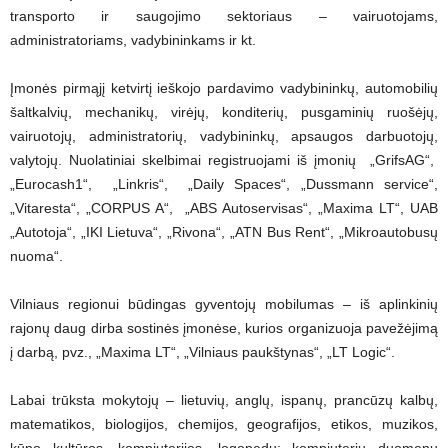
transporto ir saugojimo sektoriaus – vairuotojams,
administratoriams, vadybininkams ir kt.
Įmonės pirmąjį ketvirtį ieškojo pardavimo vadybininkų, automobilių
šaltkalvių, mechanikų, virėjų, konditerių, pusgaminių ruošėjų,
vairuotojų, administratorių, vadybininkų, apsaugos darbuotojų,
valytojų. Nuolatiniai skelbimai registruojami iš įmonių „GrifsAG“,
„Eurocash1“, „Linkris“, „Daily Spaces“, „Dussmann service“,
„Vitaresta“, „CORPUS A“, „ABS Autoservisas“, „Maxima LT“, UAB
„Autotoja“, „IKI Lietuva“, „Rivona“, „ATN Bus Rent“, „Mikroautobusų
nuoma“.
Vilniaus regionui būdingas gyventojų mobilumas – iš aplinkinių
rajonų daug dirba sostinės įmonėse, kurios organizuoja pavežėjimą
į darbą, pvz., „Maxima LT“, „Vilniaus paukštynas“, „LT Logic“.
Labai trūksta mokytojų – lietuvių, anglų, ispanų, prancūzų kalbų,
matematikos, biologijos, chemijos, geografijos, etikos, muzikos,
kūno kultūros, kompiuterijos, logopedų; kompiuterių duomenų