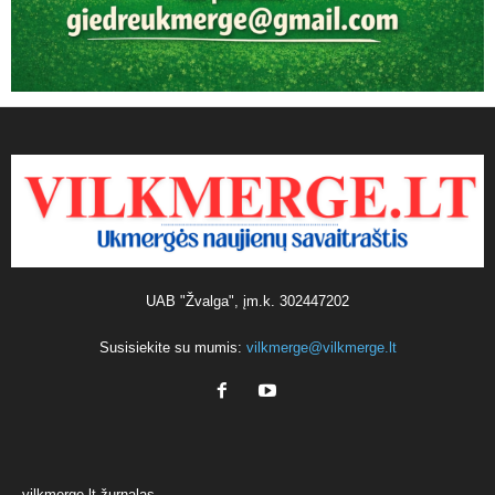
UAB "Žvalga", įm.k. 302447202
Susisiekite su mumis:
vilkmerge@vilkmerge.lt
vilkmerge.lt žurnalas