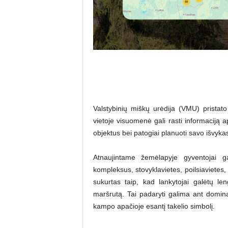
Valstybinių miškų urėdija (VMU) pristato
vietoje visuomenė gali rasti informaciją 
objektus bei patogiai planuoti savo išvyka
Atnaujintame žemėlapyje gyventojai gal
kompleksus, stovyklavietes, poilsiavietes
sukurtas taip, kad lankytojai galėtų len
maršrutą. Tai padaryti galima ant domina
kampo apačioje esantį takelio simbolį.