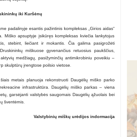
skininkų iki Kuršėnų
me padalinyje esantis pažintinis kompleksas „Girios aidas“
ra. Miško apsuptyje įsikūręs kompleksas kviečia lankytojus
tis, stebint, liečiant ir mokantis. Čia galima pasigrožėti
 Druskininkų miškuose gyvenančius retuosius paukščius,
i aktyvių medžiagų, pasižyminčių antimikrobiniu poveikiu –
 skulptūrų įrengtose poilsio vietose.
šiais metais planuoja rekonstruoti Daugėlių miško parko
a rekreacine infrastruktūra. Daugėlių miško parkas – viena
ietų, garsėjanti valstybės saugomais Daugėlių ąžuolais bei
inų šventėmis.
Valstybinių miškų urėdijos indormacija