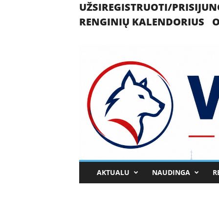
UŽSIREGISTRUOTI/PRISIJUN
RENGINIŲ KALENDORIUS
O
U
AKTUALU
NAUDINGA
R
k
m
e
r
g