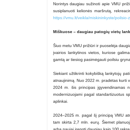
Norintys daugiau sužinoti apie VMU priži
susiplanuoti kelionės maršrutą, rekreaci
https://vmu.lt/veikla/miskininkyste/poilsio
Miškuose – daugiau patogių vietų lan
Šiuo metu VMU prižiūri ir puoselėja daugiau
įvairios lankytinos vietos, kuriose galima
gamtą ar tiesiog pasimėgauti poilsiu gryn
Siekiant užtikrinti kokybišką lankytojų pat
atnaujinimą. Nuo 2022 m. pradėtas kurti v
2024 m. šis principas įgyvendinamas nuo
modernizuojami pagal standartizuotus sp
aplinkai.
2024–2025 m. pagal šį principą VMU atna
tam skirta 2,7 mln. eurų. Šiemet planu
arba naujai įrengti daugiau kaip 100 rekre