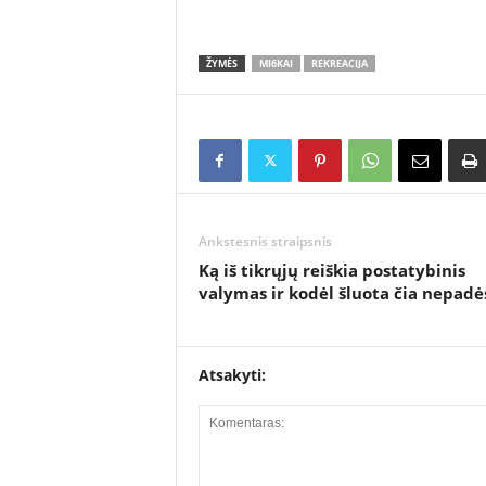
ŽYMĖS
MI6KAI
REKREACIJA
Ankstesnis straipsnis
Ką iš tikrųjų reiškia postatybinis
valymas ir kodėl šluota čia nepadė
Atsakyti: