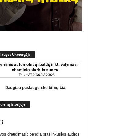
slaugos Ukmergėje
Daugiau paslaugų skelbimų čia.
 dieną istorijoje
3
uvos draudimas“: bendra praslinkusios audros