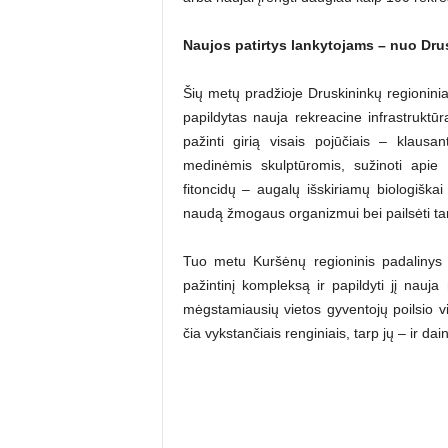
Naujos patirtys lankytojams – nuo Dru
Šių metų pradžioje Druskininkų regioninia
papildytas nauja rekreacine infrastruktū
pažinti girią visais pojūčiais – klausan
medinėmis skulptūromis, sužinoti apie
fitoncidų – augalų išskiriamų biologiška
naudą žmogaus organizmui bei pailsėti tarp
Tuo metu Kuršėnų regioninis padalinys 
pažintinį kompleksą ir papildyti jį nauj
mėgstamiausių vietos gyventojų poilsio v
čia vykstančiais renginiais, tarp jų – ir da