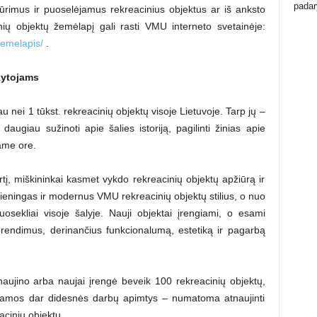
padar
ūrimus ir puoselėjamus rekreacinius objektus ar iš anksto
nių objektų žemėlapį gali rasti VMU interneto svetainėje:
-zemelapis/
.
kytojams
 nei 1 tūkst. rekreacinių objektų visoje Lietuvoje. Tarp jų –
 daugiau sužinoti apie šalies istoriją, pagilinti žinias apie
ame ore.
irtį, miškininkai kasmet vykdo rekreacinių objektų apžiūrą ir
ieningas ir modernus VMU rekreacinių objektų stilius, o nuo
sekliai visoje šalyje. Nauji objektai įrengiami, o esami
rendimus, derinančius funkcionalumą, estetiką ir pagarbą
ujino arba naujai įrengė beveik 100 rekreacinių objektų,
ojamos dar didesnės darbų apimtys – numatoma atnaujinti
acinių objektų.