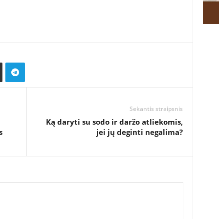
Sekantis straipsnis
Ką daryti su sodo ir daržo atliekomis,
s
jei jų deginti negalima?