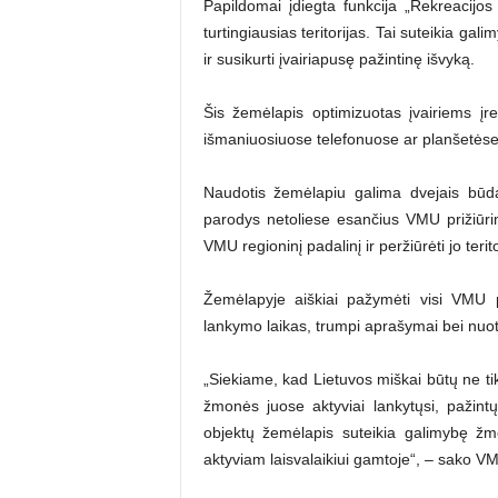
Papildomai įdiegta funkcija „Rekreacijos 
turtingiausias teritorijas. Tai suteikia g
ir susikurti įvairiapusę pažintinę išvyką.
Šis žemėlapis optimizuotas įvairiems įre
išmaniuosiuose telefonuose ar planšetėse,
Naudotis žemėlapiu galima dvejais būda
parodys netoliese esančius VMU prižiūrim
VMU regioninį padalinį ir peržiūrėti jo teri
Žemėlapyje aiškiai pažymėti visi VMU pri
lankymo laikas, trumpi aprašymai bei nuot
„Siekiame, kad Lietuvos miškai būtų ne ti
žmonės juose aktyviai lankytųsi, pažintų 
objektų žemėlapis suteikia galimybę žmo
aktyviam laisvalaikiui gamtoje“, – sako V