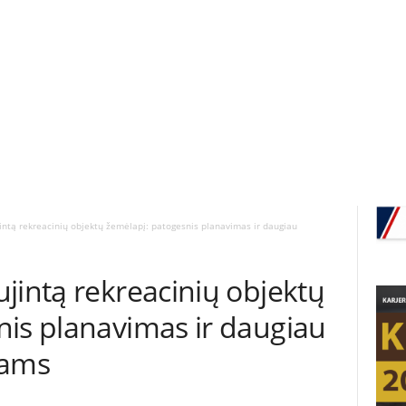
intą rekreacinių objektų žemėlapį: patogesnis planavimas ir daugiau
jintą rekreacinių objektų
nis planavimas ir daugiau
jams