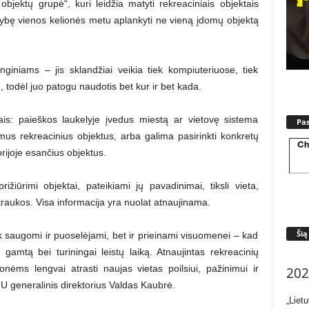
objektų grupė“, kuri leidžia matyti rekreaciniais objektais
alimybę vienos kelionės metu aplankyti ne vieną įdomų objektą
nginiams – jis sklandžiai veikia tiek kompiuteriuose, tiek
 todėl juo patogu naudotis bet kur ir bet kada.
is: paieškos laukelyje įvedus miestą ar vietovę sistema
Pa
us rekreacinius objektus, arba galima pasirinkti konkretų
torijoje esančius objektus.
žiūrimi objektai, pateikiami jų pavadinimai, tiksli vieta,
raukos. Visa informacija yra nuolat atnaujinama.
Šią
k saugomi ir puoselėjami, bet ir prieinami visuomenei – kad
gamtą bei turiningai leistų laiką. Atnaujintas rekreacinių
nėms lengvai atrasti naujas vietas poilsiui, pažinimui ir
202
MU generalinis direktorius Valdas Kaubrė.
„Liet