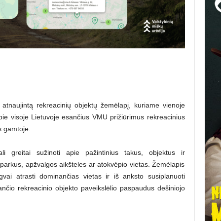
 atnaujintą rekreacinių objektų žemėlapį, kuriame vienoje
apie visoje Lietuvoje esančius VMU prižiūrimus rekreacinius
s gamtoje.
i greitai sužinoti apie pažintinius takus, objektus ir
, parkus, apžvalgos aikšteles ar atokvėpio vietas. Žemėlapis
gvai atrasti dominančias vietas ir iš anksto susiplanuoti
nčio rekreacinio objekto paveikslėlio paspaudus dešiniojo