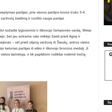
ptynias partijas, prie vienos partijos kovos truko 3-4
varžovių žaidimą ir ruoštis naujai partijai.
 dvi sužaidė lygiosiomis ir iškovojo čempionės vardą. Mėtai
ėjo, bet jau antrame rate reikėjo žaisti prieš Agnę ir
jimas – vėl prieš stiprią varžovę iš Šiaulių, antros vietos
Pa
o keturias partijas iš eilės ir iškovojo bronzos medalį. Ji
vietos laimėtoja, ir tik papildomi rodikliai nulėmė trečią
Šią