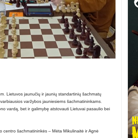
. Lietuvos jaunučių ir jaunių standartinių šachmatų
svarbiausios varžybos jauniesiems šachmatininkams.
no vardą, bet ir galimybę atstovauti Lietuvai pasaulio bei
 centro šachmatininkės – Mėta Mikulinaitė ir Agnė