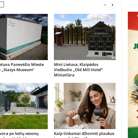
etuva Panevėžio Mieste
Mini Lietuva, Klaipėdos
o „Stasys Museum“
Viešbučio „Old Mill Hotel“
Miniatiūra
vora po kelių sezonų
Kaip tinkamai džiovinti plaukus