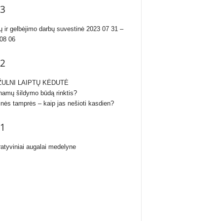
3
ų ir gelbėjimo darbų suvestinė 2023 07 31 –
08 06
2
ULNI LAIPTŲ KĖDUTĖ
namų šildymo būdą rinktis?
inės tamprės – kaip jas nešioti kasdien?
1
atyviniai augalai medelyne