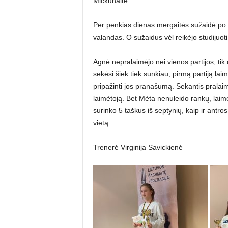
Mickūnaitė.
Per penkias dienas mergaitės sužaidė po se
valandas. O sužaidus vėl reikėjo studijuoti 
Agnė nepralaimėjo nei vienos partijos, tik
sekėsi šiek tiek sunkiau, pirmą partiją laim
pripažinti jos pranašumą. Sekantis pralaimė
laimėtoją. Bet Mėta nenuleido rankų, laimėj
surinko 5 taškus iš septynių, kaip ir antros 
vietą.
Trenerė Virginija Savickienė