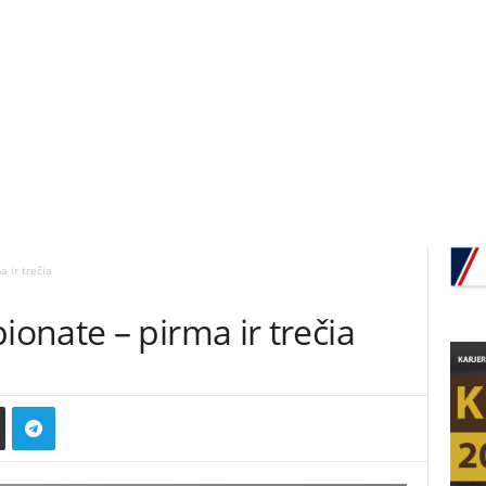
 ir trečia
onate – pirma ir trečia