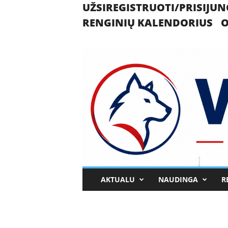
UŽSIREGISTRUOTI/PRISIJUN
RENGINIŲ KALENDORIUS
O
U
AKTUALU
NAUDINGA
R
k
m
e
r
g