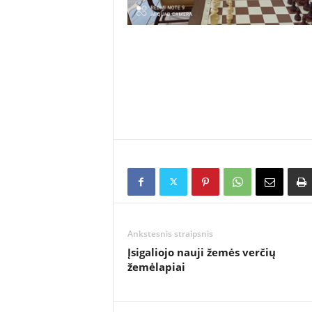
Ankstesnis straipsnis
Įsigaliojo nauji žemės verčių
žemėlapiai