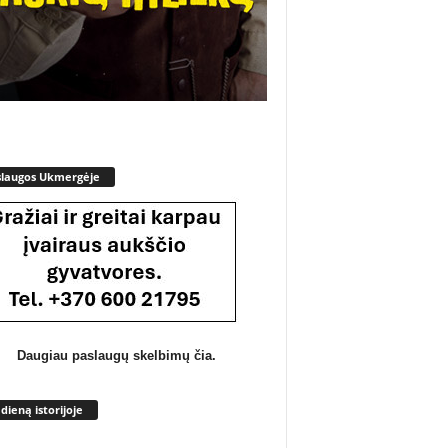
slaugos Ukmergėje
Daugiau paslaugų skelbimų čia.
 dieną istorijoje