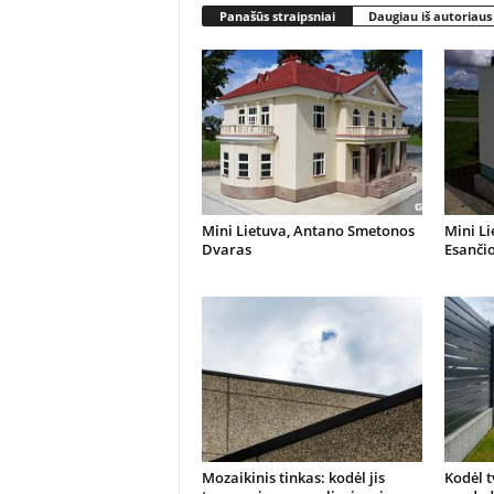
Panašūs straipsniai
Daugiau iš autoriaus
Mini Lietuva, Antano Smetonos
Mini Li
Dvaras
Esanči
Mozaikinis tinkas: kodėl jis
Kodėl t