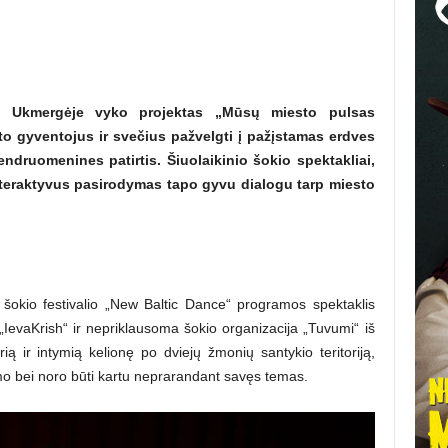
ios Ukmergėje vyko projektas „Mūsų miesto pulsas
to gyventojus ir sveč
ius pa
ž
velgti
į pažįstamas erdves
 bendruomenines patirtis. Šiuolaikinio šokio spektakliai,
interaktyvus pasirodymas tapo gyvu dialogu tarp miesto
o šokio festivalio „New Baltic Dance“ programos spektaklis
 „IevaKrish“ ir nepriklausoma šokio organizacija „Tuvumi“ iš
rią ir intymią kelionę po dviejų žmonių santykio teritoriją,
 bei noro būti kartu neprarandant savęs temas.