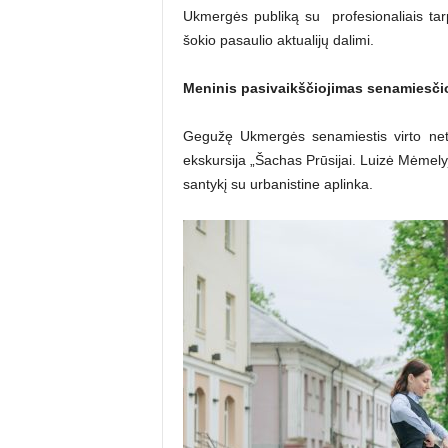
Ukmergės publiką su profesionaliais tarpt
šokio pasaulio aktualijų dalimi.
Meninis pasivaikščiojimas senamiesči
Gegužę Ukmergės senamiestis virto netik
ekskursija „Šachas Prūsijai. Luizė Mėmelyje
santykį su urbanistine aplinka.