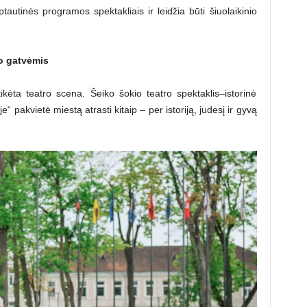
autinės programos spektakliais ir leidžia būti šiuolaikinio
o gatvėmis
ėta teatro scena. Šeiko šokio teatro spektaklis–istorinė
“ pakvietė miestą atrasti kitaip – per istoriją, judesį ir gyvą