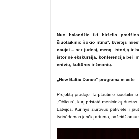
Nuo baland
žio iki birželio pradž
šiuolaikinio š
okio ritmu
“
, kvietęs mies
naujai – per judesį
, men
ą, istoriją ir
istorinė ekskursija, konferencija bei 
erdvių, kultū
ros ir
ž
moni
ų.
„
New Baltic Dance
“
programa mieste
Projektą pradėjo Tarptautinio šiuolaikini
„Oblicus“, kurį pristatė menininkų duetas
Latvijos. Kūrinys žiūrovus pakvietė į jaut
tyrinė
damas
jančią artumo, pažeidžiamumo