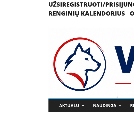
UŽSIREGISTRUOTI/PRISIJUN
RENGINIŲ KALENDORIUS
O
U
AKTUALU
NAUDINGA
R
k
m
e
r
g