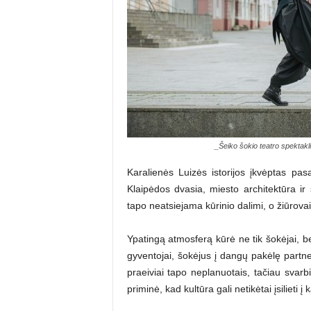
_Šeiko šokio teatro spektakl
Karalienės Luizės istorijos įkvėptas pa
Klaipėdos dvasia, miesto architektūra ir
tapo neatsiejama kūrinio dalimi, o žiūrovai 
Ypatingą atmosferą kūrė ne tik šokėjai, 
gyventojai, šokėjus į dangų pakėlę partner
praeiviai tapo neplanuotais, tačiau svarb
priminė, kad kultūra gali netikėtai įsilieti