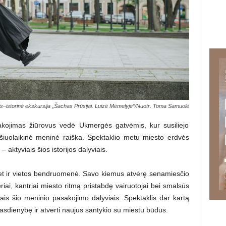
is–istorinė ekskursija „Šachas Prūsijai. Luizė Mėmelyje“/Nuotr. Toma Samuolė
sakojimas žiūrovus vedė Ukmergės gatvėmis, kur susiliejo
 šiuolaikinė meninė raiška. Spektaklio metu miesto erdvės
– aktyviais šios istorijos dalyviais.
bet ir vietos bendruomenė. Savo kiemus atvėrę senamiesčio
iai, kantriai miesto ritmą pristabdę vairuotojai bei smalsūs
iais šio meninio pasakojimo dalyviais. Spektaklis dar kartą
 į kasdienybę ir atverti naujus santykio su miestu būdus.