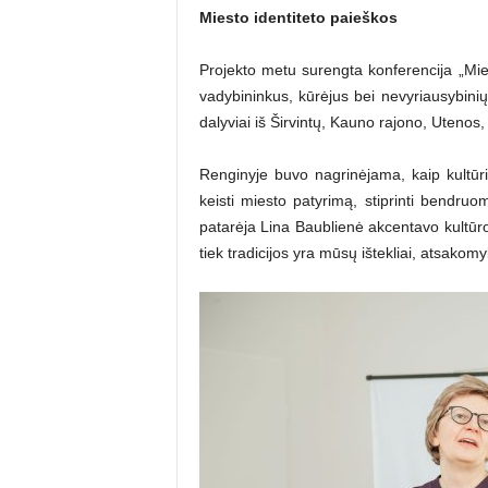
Miesto identiteto paie
škos
Projekto metu surengta konferencija „Mie
vadybininkus, kūrėjus bei nevyriausybinių
dalyviai iš Širvintų, Kauno rajono, Utenos
Renginyje buvo nagrinėjama, kaip kultūrin
keisti miesto patyrimą, stiprinti bendruo
patarėja Lina Baublienė akcentavo kultūro
tiek tradicijos yra mūsų ištekliai, atsakom