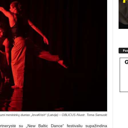
Pa
umi menininkų duetas „IevaKrish“ (Latvija) – OBLICUS /Nuotr. Toma Samuolė
tnerystė su „New Baltic Dance“ festivaliu supažindina