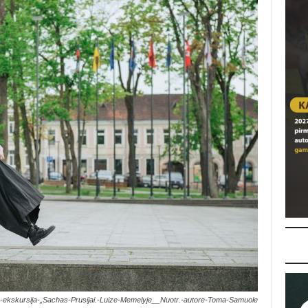
ne-ekskursija-„Sachas-Prusijai.-Luize-Memelyje__Nuotr.-autore-Toma-Samuole