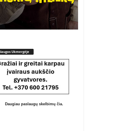
slaugos Ukmergėje
Daugiau paslaugų skelbimų čia.