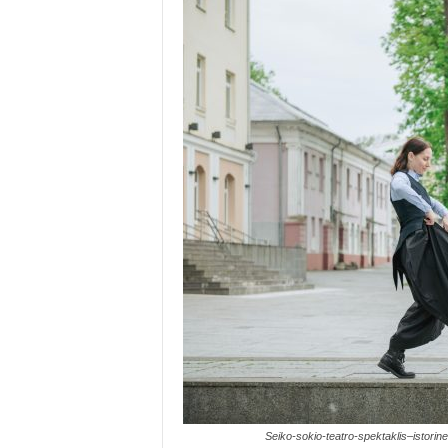
Seiko-sokio-teatro-spektaklis–istori