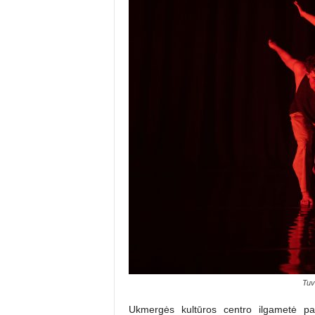
Tuv
Ukmergės kultūros centro ilgametė par