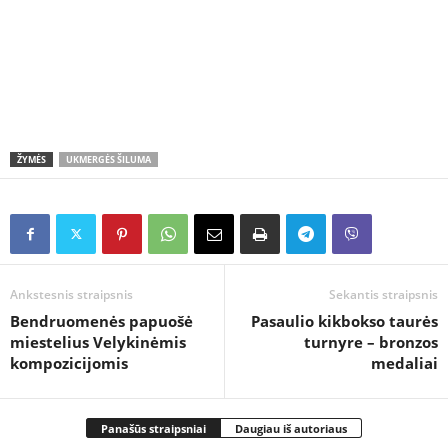
ŽYMĖS
UKMERGĖS ŠILUMA
Ankstesnis straipsnis
Sekantis straipsnis
Bendruomenės papuošė
Pasaulio kikbokso taurės
miestelius Velykinėmis
turnyre – bronzos
kompozicijomis
medaliai
Panašūs straipsniai
Daugiau iš autoriaus