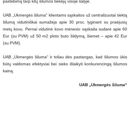
pastebimą tarp kitų šilumos tiekėjų visoje šalyje.
UAB „Ukmergės šiluma“ klientams sąskaitos už centralizuotai tiektą
šilumą vidutiniškai sumažėja apie 30 proc. lyginant su praėjusių
metų kovu. Pernai vidutinė kovo mėnesio sąskaita sudarė apie 60
Eur (su PVM) už 50 m2 ploto buto šildymą, šiemet – apie 42 Eur
(su PVM).
UAB „Ukmergės šiluma“ ir toliau dės pastangas, kad šilumos ūkis
būtų valdomas efektyviai bei sieks išlaikyti konkurencingą šilumos
kainą.
UAB „Ukmergės šiluma“