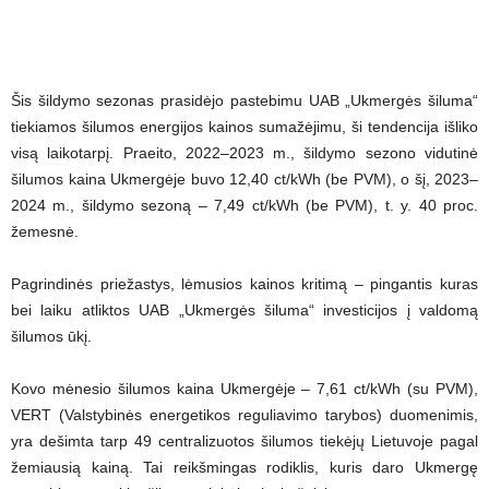
Šis šildymo sezonas prasidėjo pastebimu UAB „Ukmergės šiluma“
tiekiamos šilumos energijos kainos sumažėjimu, ši tendencija išliko
visą laikotarpį. Praeito, 2022–2023 m., šildymo sezono vidutinė
šilumos kaina Ukmergėje buvo 12,40 ct/kWh (be PVM), o šį, 2023–
2024 m., šildymo sezoną – 7,49 ct/kWh (be PVM), t. y. 40 proc.
žemesnė.
Pagrindinės priežastys, lėmusios kainos kritimą – pingantis kuras
bei laiku atliktos UAB „Ukmergės šiluma“ investicijos į valdomą
šilumos ūkį.
Kovo mėnesio šilumos kaina Ukmergėje – 7,61 ct/kWh (su PVM),
VERT (Valstybinės energetikos reguliavimo tarybos) duomenimis,
yra dešimta tarp 49 centralizuotos šilumos tiekėjų Lietuvoje pagal
žemiausią kainą. Tai reikšmingas rodiklis, kuris daro Ukmergę