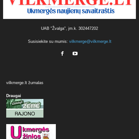
UAB "Žvalga", įm.k. 302447202
Susisiekite su mumis:
vilkmerge@vilkmerge.lt
vilkmerge.lt žurnalas
Draugai