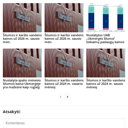
Šilumos ir karšto vandens
Šilumos ir karšto vandens
Nustatytos UAB
kainos už 2026 m. sausio
kainos už 2026 m. sausio
„Ukmergės šiluma“
mėn.
mėn.
teikiamų paslaugų kainos
Nustatyta spalio mėnesio
Šilumos ir karšto vandens
Šilumos ir karšto vandens
šilumos kaina Ukmergėje
kainos už 2024 m. vasario
kainos už 2024 m. sausio
yra mažesnė kaip rugsėjį
mėnesį
mėnesį
Atsakyti: