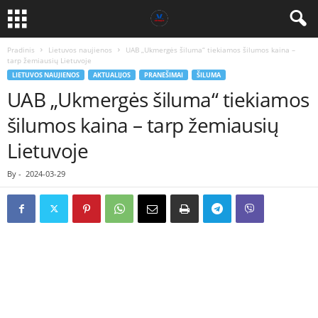
Pradinis
Lietuvos naujienos
UAB „Ukmergės šiluma“ tiekiamos šilumos kaina –
tarp žemiausių Lietuvoje
LIETUVOS NAUJIENOS
AKTUALIJOS
PRANEŠIMAI
ŠILUMA
UAB „Ukmergės šiluma“ tiekiamos
šilumos kaina – tarp žemiausių
Lietuvoje
By
-
2024-03-29