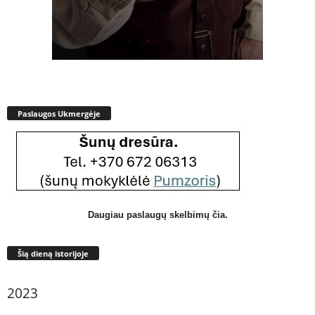
Paslaugos Ukmergėje
Daugiau paslaugų skelbimų čia.
Šią dieną istorijoje
2023