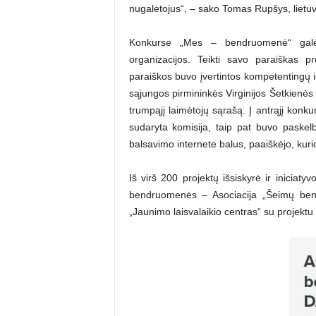
nugalėtojus“, – sako Tomas Rupšys, lietuv
Konkurse „Mes – bendruomenė“ galėjo
organizacijos. Teikti savo paraiškas
paraiškos buvo įvertintos kompetentingų 
sąjungos pirmininkės Virginijos Šetkienės i
trumpąjį laimėtojų sąrašą. Į antrąjį konk
sudaryta komisija, taip pat buvo paskel
balsavimo internete balus, paaiškėjo, kur
Iš virš 200 projektų išsiskyrė ir iniciat
bendruomenės – Asociacija „Šeimų bendr
„Jaunimo laisvalaikio centras“ su projektu