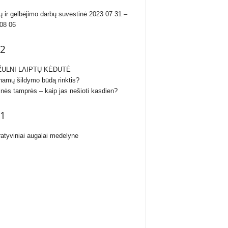
ų ir gelbėjimo darbų suvestinė 2023 07 31 –
08 06
2
ULNI LAIPTŲ KĖDUTĖ
namų šildymo būdą rinktis?
inės tamprės – kaip jas nešioti kasdien?
1
atyviniai augalai medelyne