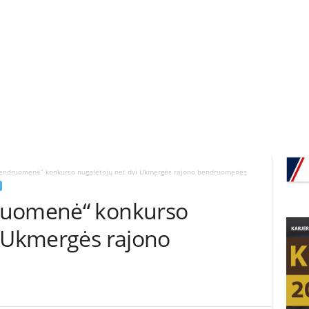
endruomenė“ konkurso nugalėtojų net dvi Ukmergės rajono bendruomenės
ruomenė“ konkurso
i Ukmergės rajono