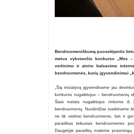
Bendruomeniškumą puoselėjantis lietu
metus vykstančio konkurso „Mes – 
vertinimo ir atviro balsavimo intern
bendruomenės, kurių įgyvendinimui „Ma
„Šią iniciatyvą įgyvendiname jau devint
konkurso nugalėtojus – bendruomenių idė
Šiais metais nugalėtojus rinkome iš 
bendruomenių. Nuoširdžiai sveikiname šių
ne tik vietinei bendruomenei, bet ir ge
paraiškas teikusias bendruomenes puose
Daugelyje paraiškų matėme prasmingų ir 