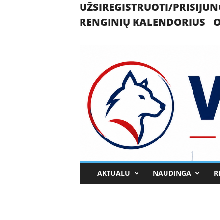
UŽSIREGISTRUOTI/PRISIJUN
RENGINIŲ KALENDORIUS
O
U
AKTUALU
NAUDINGA
R
k
m
e
r
g