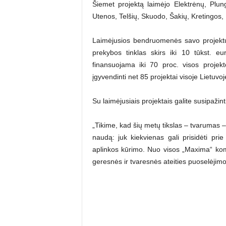
Šiemet projektą laimėjo Elektrėnų, Plu
Utenos, Telšių, Skuodo, Šakių, Kretingos
Laimėjusios bendruomenės savo projektus 
prekybos tinklas skirs iki 10 tūkst. 
finansuojama iki 70 proc. visos projek
įgyvendinti net 85 projektai visoje Lietuvoj
Su laimėjusiais projektais galite susipažint
„Tikime, kad šių metų tikslas – tvarumas –
naudą: juk kiekvienas gali prisidėti pr
aplinkos kūrimo. Nuo visos „Maxima“ k
geresnės ir tvaresnės ateities puoselėjimo