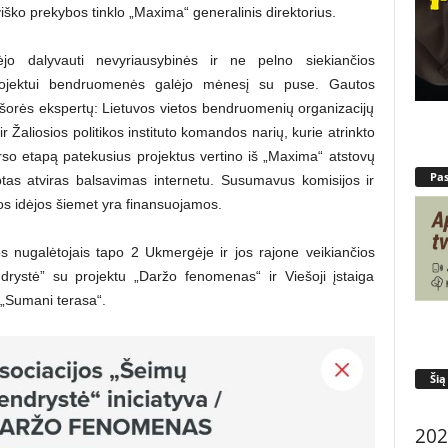
iško prekybos tinklo „Maxima“ generalinis direktorius.
 dalyvauti nevyriausybinės ir ne pelno siekiančios
 projektui bendruomenės galėjo mėnesį su puse. Gautos
išorės ekspertų: Lietuvos vietos bendruomenių organizacijų
r Žaliosios politikos instituto komandos narių, kurie atrinkto
urso etapą patekusius projektus vertino iš „Maxima“ atstovų
Pa
btas atviras balsavimas internetu. Susumavus komisijos ir
ios idėjos šiemet yra finansuojamos.
yvos nugalėtojais tapo 2 Ukmergėje ir jos rajone veikiančios
ystė” su projektu „Daržo fenomenas“ ir Viešoji įstaiga
 „Sumani terasa“.
Šią
202