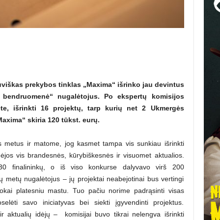
viškas prekybos tinklas „Maxima“ išrinko jau devintus
bendruomenė“ nugalėtojus. Po ekspertų komisijos
ete, išrinkti 16 projektų, tarp kurių net
2
Ukmergės
xima“ skiria 120 tūkst. eurų.
us metus ir matome, jog kasmet tampa vis sunkiau išrinkti
jos vis brandesnės, kūrybiškesnės ir visuomet aktualios.
30 finalininkų, o iš viso konkurse dalyvavo virš 200
 metų nugalėtojus – jų projektai neabejotinai bus vertingi
rokai platesniu mastu. Tuo pačiu norime padrąsinti visas
lėti savo iniciatyvas bei siekti įgyvendinti projektus.
aktualių idėjų – komisijai buvo tikrai nelengva išrinkti