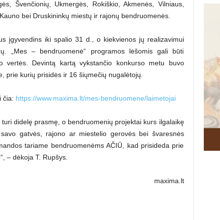
ngės, Švenčionių, Ukmergės, Rokiškio, Akmenės, Vilniaus,
, Kauno bei Druskininkų miestų ir rajonų bendruomenės.
įgyvendins iki spalio 31 d., o kiekvienos jų realizavimui
eurų. „Mes – bendruomenė“ programos lėšomis gali būti
to vertės. Devintą kartą vykstančio konkurso metu buvo
e, prie kurių prisidės ir 16 šiųmečių nugalėtojų.
i čia:
https://www.maxima.lt/mes-bendruomene/laimetojai
 turi didelę prasmę, o bendruomenių projektai kurs ilgalaikę
ie savo gatvės, rajono ar miestelio gerovės bei švaresnės
omandos tariame bendruomenėms AČIŪ, kad prisideda prie
“, – dėkoja T. Rupšys.
maxima.lt