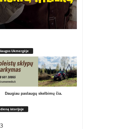
slaugos Ukmergėje
Daugiau paslaugų skelbimų čia.
 dieną istorijoje
3