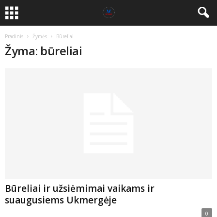
Pradinis
Žymės
Būreliai
Žyma: būreliai
Būreliai ir užsiėmimai vaikams ir
suaugusiems Ukmergėje
0