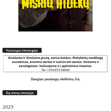
Paslaugos Ukmergėje
Daugiau paslaugų skelbimų čia.
Šią dieną istorijoje
2023