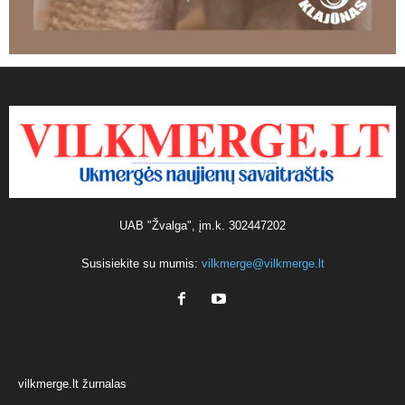
UAB "Žvalga", įm.k. 302447202
Susisiekite su mumis:
vilkmerge@vilkmerge.lt
vilkmerge.lt žurnalas