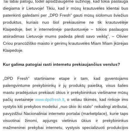
Tai labai patogu, todėl apsidžiaugėme sužinoję, kad tokia paslauga
diegiama ir Lietuvoje! Tikiu, kad ir mūsų krautuvėlės klientai bus
patenkinti galėdami per „DPD Fresh“ gauti mūsų siūlomus šviežius
produktus, kuriais nuo šiol prekiausime ne tik krautuvėlėje
Klaipėdoje, bet ir internetinėje parduotuvėje – tokios paslaugos
atsiradimas Lietuvoje mums padeda plėsti savo veiklą“, – Olivier
Criou prancūžiško maisto ir gėrimų krautuvėlės Miam Miam įkūrėjas
Klaipėdoje.
Kur galima patogiai rasti internetu prekiaujančius verslus?
„DPD Fresh“ startiniame etape ir tam, kad gyventojams
palengvintume prekybininkų ir jų produktų paiešką, visus šalies
mastu pradėjusius prekiauti ūkius ir prekybininkus viešiname mūsų
pačių svetainėje
www.dpdfresh.lt
, o vėliau tikimės, kad rinkoje ims
vystytis kiti prekybos modeliui „nuo ūkio iki stalo“ reikalingi atributai,
pavyzdžiui Nacionaliniai interneto portalai (marketplace), kurie taps
visuotinai žinomi, apjungs vietinius ūkius ir prekybininkus
mažmeninei prekybai internetu, vystysis specializuoti produkcijos