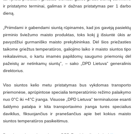
ir pristatymo terminai, galimas ir dažnas pristatymas per 1 darbo
dieną.
„Priimdami ir gabendami siuntą rūpinamės, kad jos gavėją pasiektų
pirminio šviežumo maisto produktas, toks kokį jį išsiuntė ūkis ar
pavyzdžiui gurmaniško maisto prekybininkas. Dėl šios priežasties
taikome griežtus temperatūros, galiojimo laiko ir maisto siuntos tipo
reikalavimus, o kartu imamės papildomų saugumo priemonių dėl
pažeistų ar netinkamų siuntų“, – sako „DPD Lietuva“ generalinis
direktorius.
Viso siuntos kelio metu pristatymas bus vykdomas transporto
priemonėse, aprūpintose specialia temperatūrinio režimo palaikymo
nuo 0°C iki +4°C įranga. Visuose „DPD Lietuva“ terminaluose esanti
šaldymo patalpa ir kita transportavimo įranga turės specialius
daviklius, fiksuojančius ir pranešančius apie bet kokius maisto
siuntos temperatūros pasikeitimus.