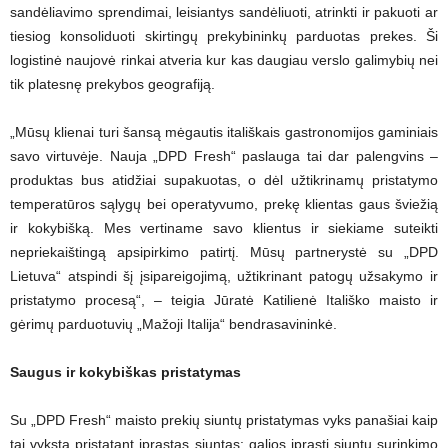
sandėliavimo sprendimai, leisiantys sandėliuoti, atrinkti ir pakuoti ar
tiesiog konsoliduoti skirtingų prekybininkų parduotas prekes. Ši
logistinė naujovė rinkai atveria kur kas daugiau verslo galimybių nei
tik platesnę prekybos geografiją.
„Mūsų klienai turi šansą mėgautis itališkais gastronomijos gaminiais
savo virtuvėje. Nauja „DPD Fresh“ paslauga tai dar palengvins –
produktas bus atidžiai supakuotas, o dėl užtikrinamų pristatymo
temperatūros sąlygų bei operatyvumo, prekę klientas gaus šviežią
ir kokybišką. Mes vertiname savo klientus ir siekiame suteikti
nepriekaištingą apsipirkimo patirtį. Mūsų partnerystė su „DPD
Lietuva“ atspindi šį įsipareigojimą, užtikrinant patogų užsakymo ir
pristatymo procesą“, – teigia Jūratė Katilienė Itališko maisto ir
gėrimų parduotuvių „Mažoji Italija“ bendrasavininkė.
Saugus ir kokybiškas pristatymas
Su „DPD Fresh“ maisto prekių siuntų pristatymas vyks panašiai kaip
tai vyksta pristatant įprastas siuntas: galios įprasti siuntų surinkimo