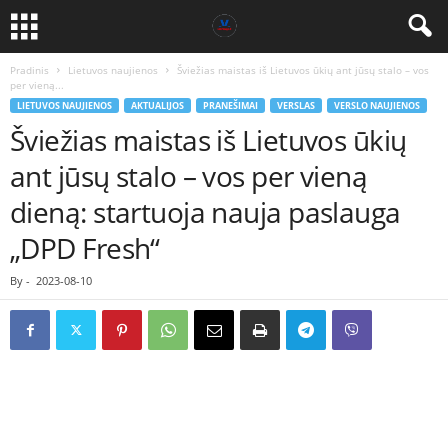
Pradinis
Lietuvos naujienos
Šviežias maistas iš Lietuvos ūkių ant jūsų stalo – vos
per vieną...
LIETUVOS NAUJIENOS
AKTUALIJOS
PRANEŠIMAI
VERSLAS
VERSLO NAUJIENOS
Šviežias maistas iš Lietuvos ūkių
ant jūsų stalo – vos per vieną
dieną: startuoja nauja paslauga
„DPD Fresh“
By
-
2023-08-10