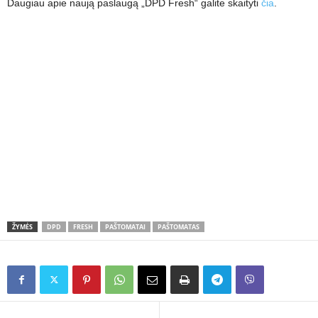
Daugiau apie naują paslaugą „DPD Fresh“ galite skaityti
čia
.
ŽYMĖS
DPD
FRESH
PAŠTOMATAI
PAŠTOMATAS