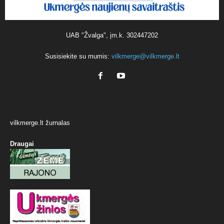
UAB "Žvalga", įm.k. 302447202
Susisiekite su mumis:
vilkmerge@vilkmerge.lt
vilkmerge.lt žurnalas
Draugai