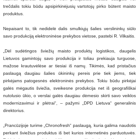
trečdalis tokiu būdu apsipirkinėjusių vartotojų pirko būtent maisto
produktus.
Nepaisant to, tik nedidelė dalis smulkiųjų šalies verslininkų siūlo
savo produkciją elektroninėse prekybos vietose, pastebi R. Vilkaitis.
„Dėl sudėtingos šviežių maisto produktų logistikos, daugelis
Lietuvos gamintojų savo produkcija ir toliau prekiauja turguose,
mažose krautuvėlėse ar tiesiai iš namų. Tikimės, kad pristačius
paslaugą daugiau šalies ūkininkų pereis prie tiek jiems, tiek
pirkėjams patogesnės elektroninės prekybos. Tokiu būdu pirkėjai
galės mėgautis šviežia, sveikesne produkcija net iš geografiškai
nutolusio ūkio, o verslai galės daugiau dėmesio skirti savo veiklos
modernizavimui ir plėtrai“, – pažymi „DPD Lietuva“ generalinis
direktorius.
„Prancūzijoje turime „Chronofresh“ paslaugą, kuria galima naudotis
perkant šviežius produktus iš bet kurios internetinės parduotuvės.