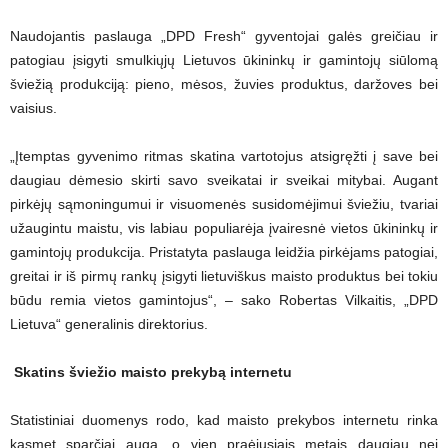
Naudojantis paslauga „DPD Fresh“ gyventojai galės greičiau ir
patogiau įsigyti smulkiųjų Lietuvos ūkininkų ir gamintojų siūlomą
šviežią produkciją: pieno, mėsos, žuvies produktus, daržoves bei
vaisius.
„Įtemptas gyvenimo ritmas skatina vartotojus atsigręžti į save bei
daugiau dėmesio skirti savo sveikatai ir sveikai mitybai. Augant
pirkėjų sąmoningumui ir visuomenės susidomėjimui šviežiu, tvariai
užaugintu maistu, vis labiau populiarėja įvairesnė vietos ūkininkų ir
gamintojų produkcija. Pristatyta paslauga leidžia pirkėjams patogiai,
greitai ir iš pirmų rankų įsigyti lietuviškus maisto produktus bei tokiu
būdu remia vietos gamintojus“, – sako Robertas Vilkaitis, „DPD
Lietuva“ generalinis direktorius.
Skatins šviežio maisto prekybą internetu
Statistiniai duomenys rodo, kad maisto prekybos internetu rinka
kasmet sparčiai auga, o vien praėjusiais metais daugiau nei