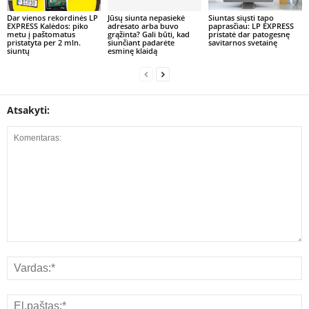
Dar vienos rekordinės LP
Jūsų siunta nepasiekė
Siuntas siųsti tapo
EXPRESS Kalėdos: piko
adresato arba buvo
paprasčiau: LP EXPRESS
metu į paštomatus
grąžinta? Gali būti, kad
pristatė dar patogesnę
pristatyta per 2 mln.
siunčiant padarėte
savitarnos svetainę
siuntų
esminę klaidą
Atsakyti: