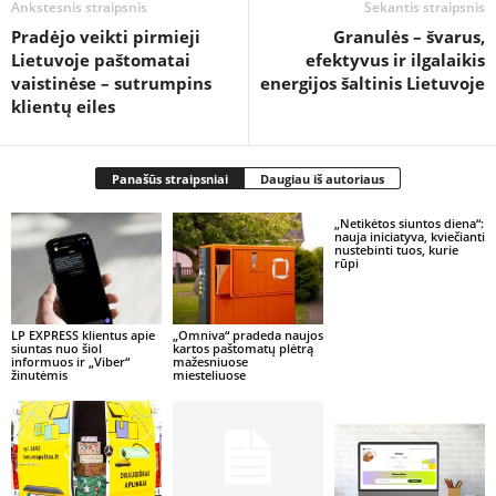
Ankstesnis straipsnis
Sekantis straipsnis
Pradėjo veikti pirmieji
Granulės – švarus,
Lietuvoje paštomatai
efektyvus ir ilgalaikis
vaistinėse – sutrumpins
energijos šaltinis Lietuvoje
klientų eiles
Panašūs straipsniai
Daugiau iš autoriaus
„Netikėtos siuntos diena“:
nauja iniciatyva, kviečianti
nustebinti tuos, kurie
rūpi
LP EXPRESS klientus apie
„Omniva“ pradeda naujos
siuntas nuo šiol
kartos paštomatų plėtrą
informuos ir „Viber“
mažesniuose
žinutėmis
miesteliuose