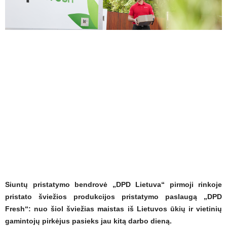
Siuntų pristatymo bendrovė „DPD Lietuva“ pirmoji rinkoje
pristato šviežios produkcijos pristatymo paslaugą „DPD
Fresh“: nuo šiol šviežias maistas iš Lietuvos ūkių ir vietinių
gamintojų pirkėjus pasieks jau kitą darbo dieną.