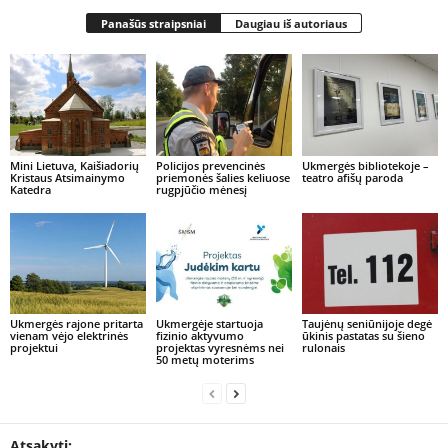
Panašūs straipsniai
Daugiau iš autoriaus
Mini Lietuva, Kaišiadorių
Policijos prevencinės
Ukmergės bibliotekoje –
Kristaus Atsimainymo
priemonės šalies keliuose
teatro afišų paroda
Katedra
rugpjūčio mėnesį
Ukmergės rajone pritarta
Ukmergėje startuoja
Taujėnų seniūnijoje degė
vienam vėjo elektrinės
fizinio aktyvumo
ūkinis pastatas su šieno
projektui
projektas vyresnėms nei
rulonais
50 metų moterims
Atsakyti: