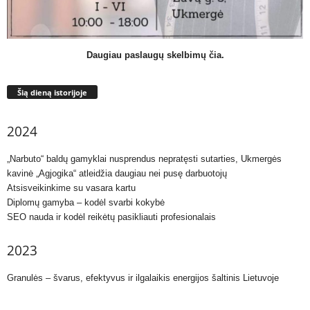
Daugiau paslaugų skelbimų čia.
Šią dieną istorijoje
2024
„Narbuto“ baldų gamyklai nusprendus nepratęsti sutarties, Ukmergės
kavinė „Agjogika“ atleidžia daugiau nei pusę darbuotojų
Atsisveikinkime su vasara kartu
Diplomų gamyba – kodėl svarbi kokybė
SEO nauda ir kodėl reikėtų pasikliauti profesionalais
2023
Granulės – švarus, efektyvus ir ilgalaikis energijos šaltinis Lietuvoje