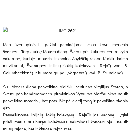
Mes šventupiečiai, gražiai paminėjome visas kovo mėnesio
šventes. Tarptautinę Moters dieną Šventupės kultūros centre vyko
vakaronė, kurioje moteris linksmino Anykščių rajono Kurklių kaimo
muzikantai, Šventupės linijinių šokių kolektyvas ,,Rėja‘‘( vad. B.
Gelumbeckienė) ir humoro grupė ,,Verpetas‘‘( vad. B. Stundienė).
Su Moters diena pasveikino Vidiškių seniūnas Virgilijus Štaras, o
Šventupės bendruomenės pirmininkas Vytautas Marčauskas ne tik
pasveikino moteris , bet pats iškepė didelį tortą ir pavaišino skania
gira.
Pasveikinome linijinių šokių kolektyvą ,,Rėja‘‘ir jos vadovę. Lygiai
prieš metus susibūręs kolektyvas sėkmingai koncertuoja ne tik
mūsų rajone, bet ir kituose rajonuose.