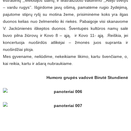
estradinių ,,Melodijos‘‘dainų, ir teatralizuoto vaidinimo ,,Atėjo svetys
– vardu rugys‘‘. Išgirdome javų ošimą, pamatėme rugio žydėjimą,
pajutome stiprų ryšį su motina žeme, prisiminėme koks yra ilgas
duonos kelias nuo želmenėlio iki riekės. Pabaigoje visi skanavome
V. Jackūnienės iškeptos duonos. Šventupės kultūros namų salė
buvo pilna žiūrovų ir Kovo 8 – ąją, ir Kovo 11- ąją. .Reiškia, jei
koncertuoja nuoširdūs atlikėjai – žmonės juos supranta ir
nuoširdžiai ploja.
Mes gyvename, neliūdime, nekeikiame likimo, kartu švenčiame, o,
kai reikia, kartu ir ašarą nubraukiame.
Humoro grupės vadovė Birutė Stundienė