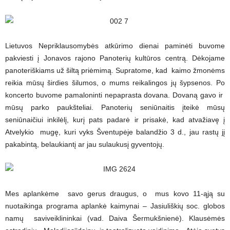
Lietuvos Nepriklausomybės atkūrimo dienai paminėti buvome
pakviesti į Jonavos rajono Panoterių kultūros centrą. Dėkojame
panoteriškiams už šiltą priėmimą. Supratome, kad kaimo žmonėms
reikia mūsų širdies šilumos, o mums reikalingos jų šypsenos. Po
koncerto buvome pamaloninti nepaprasta dovana. Dovaną gavo ir
mūsų parko paukšteliai. Panoterių seniūnaitis įteikė mūsų
seniūnaičiui inkilėlį, kurį pats padarė ir prisakė, kad atvažiavę į
Atvelykio mugę, kuri vyks Šventupėje balandžio 3 d., jau rastų jį
pakabintą, belaukiantį ar jau sulaukusį gyventojų.
Mes aplankėme savo gerus draugus, o mus kovo 11-ąją su
nuotaikinga programa aplankė kaimynai – Jasiuliškių soc. globos
namų saviveiklininkai (vad. Daiva Šermukšnienė). Klausėmės