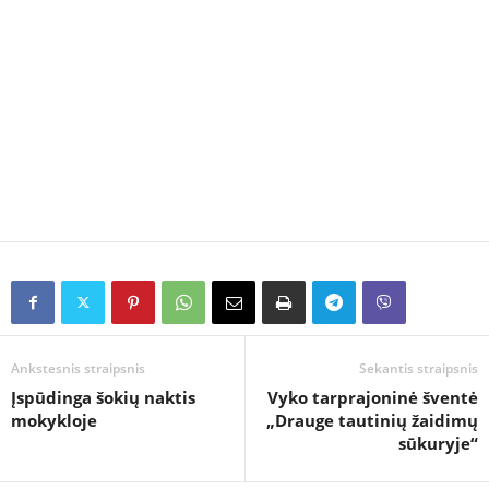
Ankstesnis straipsnis
Sekantis straipsnis
Įspūdinga šokių naktis
Vyko tarprajoninė šventė
mokykloje
„Drauge tautinių žaidimų
sūkuryje“