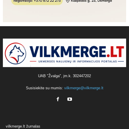
UAB "Žvalga", įm.k. 302447202
Susisiekite su mumis:
vilkmerge@vilkmerge.lt
vilkmerge.lt žurnalas