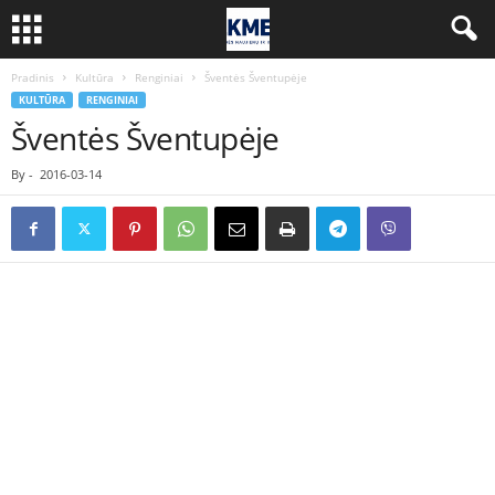
Pradinis
Kultūra
Renginiai
Šventės Šventupėje
KULTŪRA
RENGINIAI
Šventės Šventupėje
By
-
2016-03-14