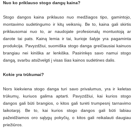
Nuo ko priklauso stogo dangų kaina?
Stogo dangos kaina priklauso nuo medžiagos tipo, gamintojo,
montavimo sudėtingumo ir kitų veiksnių. Be to, kaina gali skirtis
priklausomai nuo to, ar naudojate profesionalų montuotoją ar
darote tai pats. Kainą lemia ir tai, kurioje šalyje yra pagaminta
produkcija. Pavyzdžiui, suomiška stogo danga greičiausiai kainuos
brangiau nei kiniška ar lenkiška. Pasirinkęs savo namui stogo
dangą, svarbu atsižvelgti į visas šias kainos sudėtines dalis.
Kokie yra trūkumai?
Nors kiekviena stogo danga turi savo privalumus, yra ir keletas
trūkumų, kuriuos galima aptarti. Pavyzdžiui, kai kurios stogo
dangos gali būti brangios, o kitos gali turėti trumpesnį tarnavimo
laikotarpį. Be to, kai kurios stogo dangos gali būti labiau
pažeidžiamos oro sąlygų pokyčių, o kitos gali reikalauti daugiau
priežiūros.