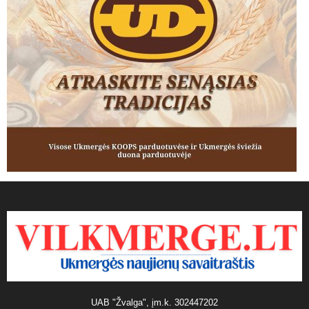
UAB "Žvalga", įm.k. 302447202