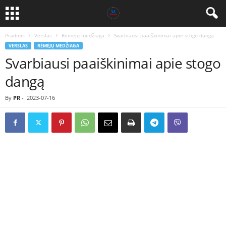
Pradinis
Verslas
Rėmėjų medžiaga
Svarbiausi paaiškinimai apie stogo dangą
VERSLAS
RĖMĖJŲ MEDŽIAGA
Svarbiausi paaiškinimai apie stogo
dangą
By
PR
-
2023-07-16