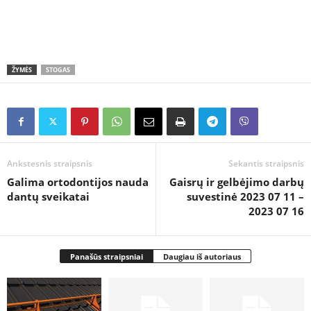
ŽYMĖS
STOGAS
Ankstesnis straipsnis
Sekantis straipsnis
Galima ortodontijos nauda
Gaisrų ir gelbėjimo darbų
dantų sveikatai
suvestinė 2023 07 11 –
2023 07 16
Panašūs straipsniai
Daugiau iš autoriaus