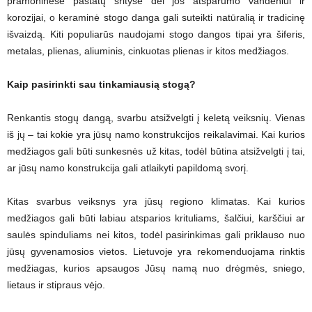
pramoninėse pastatų srityse dėl jos atsparumo vandeniui ir
korozijai, o keraminė stogo danga gali suteikti natūralią ir tradicinę
išvaizdą. Kiti populiarūs naudojami stogo dangos tipai yra šiferis,
metalas, plienas, aliuminis, cinkuotas plienas ir kitos medžiagos.
Kaip pasirinkti sau tinkamiausią stog
ą
?
Renkantis stogų dangą, svarbu atsižvelgti į keletą veiksnių. Vienas
iš jų – tai kokie yra jūsų namo konstrukcijos reikalavimai. Kai kurios
medžiagos gali būti sunkesnės už kitas, todėl būtina atsižvelgti į tai,
ar jūsų namo konstrukcija gali atlaikyti papildomą svorį.
Kitas svarbus veiksnys yra jūsų regiono klimatas. Kai kurios
medžiagos gali būti labiau atsparios krituliams, šalčiui, karščiui ar
saulės spinduliams nei kitos, todėl pasirinkimas gali priklauso nuo
jūsų gyvenamosios vietos. Lietuvoje yra rekomenduojama rinktis
medžiagas, kurios apsaugos Jūsų namą nuo drėgmės, sniego,
lietaus ir stipraus vėjo.