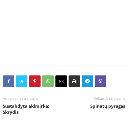
Ankstesnis straipsnis
Sekantis straipsnis
Sustabdyta akimirka:
Špinatų pyragas
Skrydis