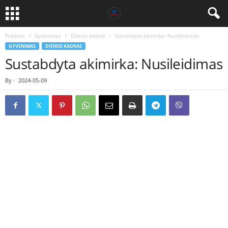
Pradinis
Gyvenimas
Dienos kadras
Sustabdyta akimirka: Nusileidimas
GYVENIMAS
DIENOS KADRAS
Sustabdyta akimirka: Nusileidimas
By
-
2024-05-09