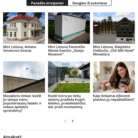
Panašūs straipsniai
Daugiau iš autoriaus
Mini Lietuva, Antano
Mini Lietuva Panevėžio
Mini Lietuva, Klaipėdos
Smetonos Dvaras
Mieste Esančio „Stasys
Viešbučio „Old Mill Hotel“
Museum“
Miniatiūra
Mozaikinis tinkas: kodėl
Kodėl tvora po kelių
Kaip tinkamai džiovinti
jis tampa vienu
sezonų pradeda krypti:
plaukus jų nepažeidžiant?
populiariausių fasado ir
klaidos, prasidedančios
vidaus apdailos
dar prieš montavimą
sprendimų?
Atsakyti: