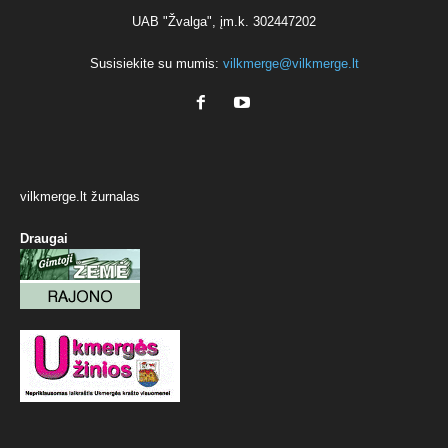
UAB "Žvalga", įm.k. 302447202
Susisiekite su mumis:
vilkmerge@vilkmerge.lt
vilkmerge.lt žurnalas
Draugai