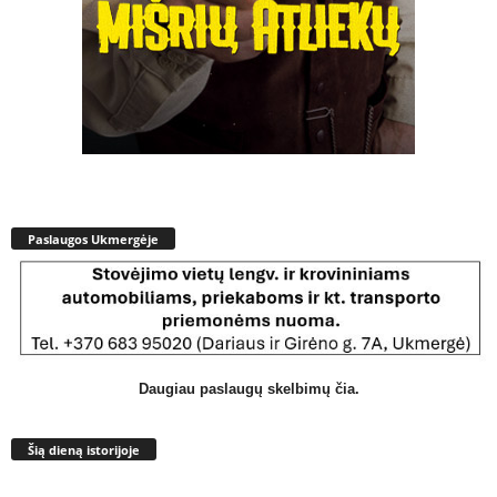
Paslaugos Ukmergėje
Daugiau paslaugų skelbimų čia.
Šią dieną istorijoje