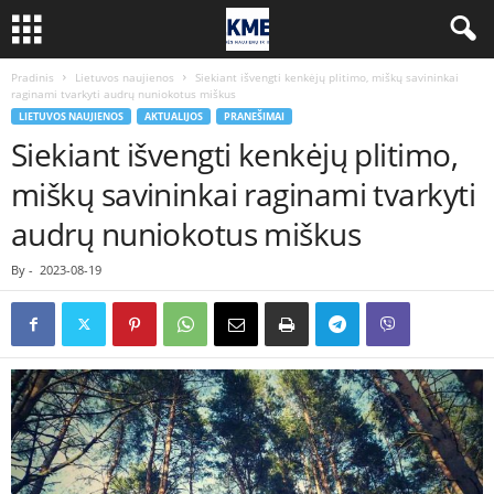
Pradinis
Lietuvos naujienos
Siekiant išvengti kenkėjų plitimo, miškų savininkai
raginami tvarkyti audrų nuniokotus miškus
LIETUVOS NAUJIENOS
AKTUALIJOS
PRANEŠIMAI
Siekiant išvengti kenkėjų plitimo,
miškų savininkai raginami tvarkyti
audrų nuniokotus miškus
By
-
2023-08-19