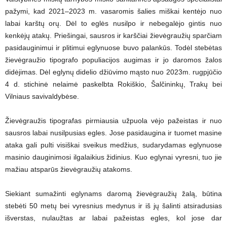
pažymi, kad 2021–2023 m. vasaromis šalies miškai kentėjo nuo
labai karštų orų. Dėl to eglės nusilpo ir nebegalėjo gintis nuo
kenkėjų atakų. Priešingai, sausros ir karščiai žievėgraužių sparčiam
pasidauginimui ir plitimui eglynuose buvo palankūs. Todėl stebėtas
žievėgraužio tipografo populiacijos augimas ir jo daromos žalos
didėjimas. Dėl eglynų didelio džiūvimo mąsto nuo 2023m. rugpjūčio
4 d. stichinė nelaimė paskelbta Rokiškio, Šalčininkų, Trakų bei
Vilniaus savivaldybėse.
Žievėgraužis tipografas pirmiausia užpuola vėjo pažeistas ir nuo
sausros labai nusilpusias egles. Jose pasidaugina ir tuomet masine
ataka gali pulti visiškai sveikus medžius, sudarydamas eglynuose
masinio dauginimosi ilgalaikius židinius. Kuo eglynai vyresni, tuo jie
mažiau atsparūs žievėgraužių atakoms.
Siekiant sumažinti eglynams daromą žievėgraužių žalą, būtina
stebėti 50 metų bei vyresnius medynus ir iš jų šalinti atsiradusias
išverstas, nulaužtas ar labai pažeistas egles, kol jose dar