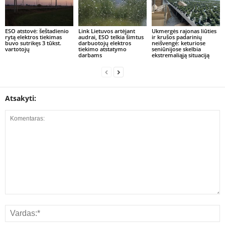
ESO atstovė: šeštadienio
Link Lietuvos artėjant
Ukmergės rajonas liūties
rytą elektros tiekimas
audrai, ESO telkia šimtus
ir krušos padarinių
buvo sutrikęs 3 tūkst.
darbuotojų elektros
neišvengė: keturiose
vartotojų
tiekimo atstatymo
seniūnijose skelbia
darbams
ekstremaliąją situaciją
Atsakyti: