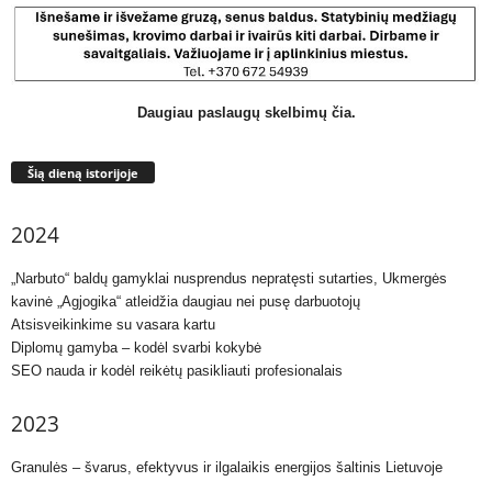
Daugiau paslaugų skelbimų čia.
Šią dieną istorijoje
2024
„Narbuto“ baldų gamyklai nusprendus nepratęsti sutarties, Ukmergės
kavinė „Agjogika“ atleidžia daugiau nei pusę darbuotojų
Atsisveikinkime su vasara kartu
Diplomų gamyba – kodėl svarbi kokybė
SEO nauda ir kodėl reikėtų pasikliauti profesionalais
2023
Granulės – švarus, efektyvus ir ilgalaikis energijos šaltinis Lietuvoje