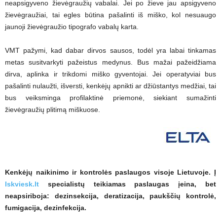
neapsigyveno žievėgraužių vabalai. Jei po žieve jau apsigyveno
žievėgraužiai, tai egles būtina pašalinti iš miško, kol nesuaugo
jaunoji žievėgraužio tipografo vabalų karta.
VMT pažymi, kad dabar dirvos sausos, todėl yra labai tinkamas
metas susitvarkyti pažeistus medynus. Bus mažai pažeidžiama
dirva, aplinka ir trikdomi miško gyventojai. Jei operatyviai bus
pašalinti nulaužti, išversti, kenkėjų apnikti ar džiūstantys medžiai, tai
bus veiksminga profilaktinė priemonė, siekiant sumažinti
žievėgraužių plitimą miškuose.
Kenkėjų naikinimo ir kontrolės paslaugos visoje Lietuvoje. Į
Iskviesk.lt
specialistų teikiamas paslaugas įeina, bet
neapsiriboja: dezinsekcija, deratizacija, paukščių kontrolė,
fumigacija, dezinfekcija.