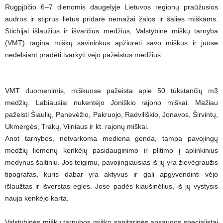
Rugpjūčio 6–7 dienomis daugelyje Lietuvos regionų praūžusios
audros ir stiprus lietus pridarė nemažai žalos ir šalies miškams.
Stichijai išlaužius ir išvarčius medžius, Valstybinė miškų tarnyba
(VMT) ragina miškų savininkus apžiūrėti savo miškus ir juose
nedelsiant pradėti tvarkyti vėjo pažeistus medžius.
VMT duomenimis, miškuose pažeista apie 50 tūkstančių m3
medžių. Labiausiai nukentėjo Joniškio rajono miškai. Mažiau
pažeisti Šiaulių, Panevėžio, Pakruojo, Radviliškio, Jonavos, Širvintų,
Ukmergės, Trakų, Vilniaus ir kt. rajonų miškai.
Anot tarnybos, netvarkoma mediena genda, tampa pavojingų
medžių liemenų kenkėjų pasidauginimo ir plitimo į aplinkinius
medynus šaltiniu. Jos teigimu, pavojingiausias iš jų yra žievėgraužis
tipografas, kuris dabar yra aktyvus ir gali apgyvendinti vėjo
išlaužtas ir išverstas egles. Jose padės kiaušinėlius, iš jų vystysis
nauja kenkėjo karta.
Valstybinės miškų tarnybos miško sanitarinės apsaugos specialistai