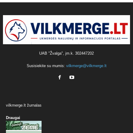
UAB "Žvalga", įm.k. 302447202
Susisiekite su mumis:
vilkmerge@vilkmerge.lt
vilkmerge.lt žurnalas
Draugai