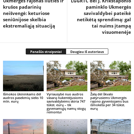
Ukmergės rajonas liūties ir
LGGRTC dėl J. Krikštaponio
krušos padarinių
paminklo Ukmergės
neišvengė: keturiose
savivaldybei pateikė
seniūnijose skelbia
netikėtą sprendimą: gal
ekstremaliąją situaciją
tai nuims įtampą
visuomenėje
Panašūs straipsniai
Daugiau iš autoriaus
Išmokos ūkininkams dėl
Vyriausybė nuo audros
Žalą dėl škvalo
audros pasekmių sieks 10
vasarą nukentėjusioms
patyrusiems Ukmergės
mln. eurų
savivaldybėms skiria 747
rajono gyventojams bus
tūkst. eurų – tik
išmokėta per 34 tūkst.
gyvenamųjų namų stogų
eurų
remontui