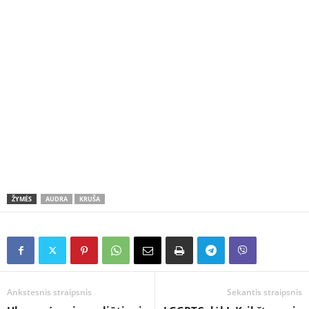
ŽYMĖS
AUDRA
KRUŠA
Ankstesnis straipsnis
Sekantis straipsnis