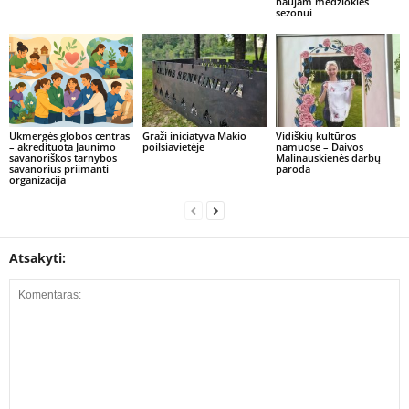
naujam medžioklės
sezonui
Ukmergės globos centras
Graži iniciatyva Makio
Vidiškių kultūros
– akredituota Jaunimo
poilsiavietėje
namuose – Daivos
savanoriškos tarnybos
Malinauskienės darbų
savanorius priimanti
paroda
organizacija
Atsakyti: