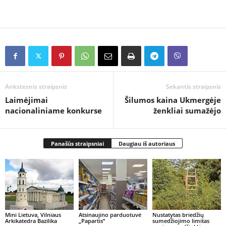
Ankstesnis straipsnis
Sekantis straipsnis
Laimėjimai
Šilumos kaina Ukmergėje
nacionaliniame konkurse
ženkliai sumažėjo
Panašūs straipsniai
Daugiau iš autoriaus
Mini Lietuva, Vilniaus
Atsinaujino parduotuvė
Nustatytas briedžių
Arkikatedra Bazilika
„Papartis“
sumedžiojimo limitas