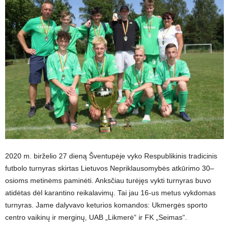
2020 m. birželio 27 dieną Šventupėje vyko Respublikinis tradicinis
futbolo turnyras skirtas Lietuvos Nepriklausomybės atkūrimo 30–
osioms metinėms paminėti. Anksčiau turėjęs vykti turnyras buvo
atidėtas dėl karantino reikalavimų. Tai jau 16-us metus vykdomas
turnyras. Jame dalyvavo keturios komandos: Ukmergės sporto
centro vaikinų ir merginų, UAB „Likmerė“ ir FK „Seimas“.