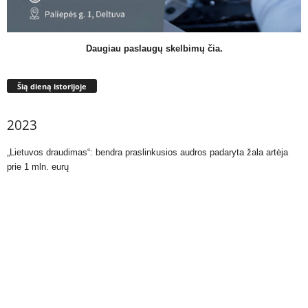
Daugiau paslaugų skelbimų čia.
Šią dieną istorijoje
2023
„Lietuvos draudimas“: bendra praslinkusios audros padaryta žala artėja
prie 1 mln. eurų