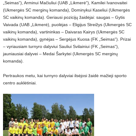
„Seimas“), Arminui Mačiuliui (UAB „Likmerė“), Kamilei Ivanovaitei
(Ukmergės SC merginų komanda), Dominykui Kaseliui (Ukmergės
SC vaikinų komanda). Geriausi pozicijų žaidėjai: saugas – Gytis
Vaivada (UAB „Likmerė), puolėjas – Eligijus Streižys (Ukmergės SC
vaikinų komanda), vartininkas – Daivaras Kairys (Ukmergės SC
vaikinų komanda), gynėjas – Sergėjus Kuosa (FK „Seimas“). Prizai
– vyriausiam turnyro dalyviui Sauliui Svilainiui (FK „Seimas“),
jauniausiai dalyvei – Medai Šarkytei (Ukmergės SC merginų
komanda).
Pertraukos metu, kai turnyro dalyviai ilsėjosi žaidė mažieji sporto
centro auklėtiniai.