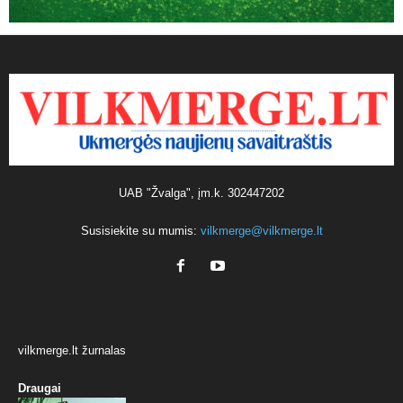
UAB "Žvalga", įm.k. 302447202
Susisiekite su mumis:
vilkmerge@vilkmerge.lt
vilkmerge.lt žurnalas
Draugai