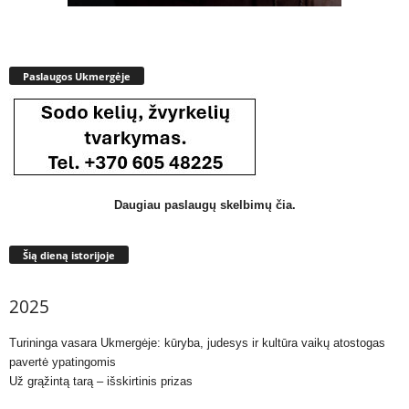
Paslaugos Ukmergėje
Daugiau paslaugų skelbimų čia.
Šią dieną istorijoje
2025
Turininga vasara Ukmergėje: kūryba, judesys ir kultūra vaikų atostogas
pavertė ypatingomis
Už grąžintą tarą – išskirtinis prizas