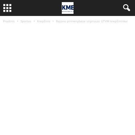
Pradinis
Sportas
Krepšinis
Rajono pirmenybėse stipriausi UTVM krepšininkai