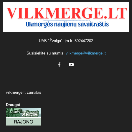
UAB "Žvalga", įm.k. 302447202
Susisiekite su mumis:
vilkmerge@vilkmerge.lt
vilkmerge.lt žurnalas
Draugai