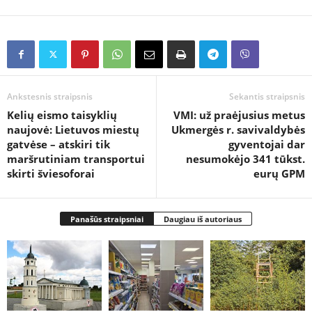
Ankstesnis straipsnis
Sekantis straipsnis
Kelių eismo taisyklių
VMI: už praėjusius metus
naujovė: Lietuvos miestų
Ukmergės r. savivaldybės
gatvėse – atskiri tik
gyventojai dar
maršrutiniam transportui
nesumokėjo 341 tūkst.
skirti šviesoforai
eurų GPM
Panašūs straipsniai
Daugiau iš autoriaus