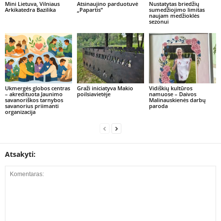
Mini Lietuva, Vilniaus
Atsinaujino parduotuvė
Nustatytas briedžių
Arkikatedra Bazilika
„Papartis“
sumedžiojimo limitas
naujam medžioklės
sezonui
Ukmergės globos centras
Graži iniciatyva Makio
Vidiškių kultūros
– akredituota Jaunimo
poilsiavietėje
namuose – Daivos
savanoriškos tarnybos
Malinauskienės darbų
savanorius priimanti
paroda
organizacija
Atsakyti: