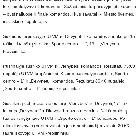
kuriose dalyvavo 9 komandos. Sužaidusios tarpusavyje, stipriausios
– pusfinaliuose ir finale komandos, likus savaitei iki Miesto šventės,
išsiaiškino nugalėtojus.
Sužaidus tarpusavyje UTVM ir „Devynetų“ komandos surinko po 15
taškų. 14 taškų surinko „Sporto centro – 1“, 13 – „Vienybės“
krepšininkai.
Pusfinalyje susitiko UTVM ir „Vienybės“ komandos. Rezultatu 75:69
nugalėjo UTVM krepšininkai. Kitame pusfinalyje susitiko „Sporto
centro – 1“ ir „Devynetų“ komandos. Rezultatu 80:46 nugalėjo
„Sporto centro – 1“ jaunieji krepšininkai.
Susitikimą dėl trečios vietos tarp „Vienybės“ ir „Devynetų“ 71:67
laimėjo „Devynetai“ ir iškovojo bronzos medalius. Dėl čempionų
taurės rungtyniavo UTVM ir „Sporto centro – 1“ komandos. Po
atkaklios kovos (nors rezultatas jos ir neatspindi) rezultatu 80:63
taurę iškovojo UTVM krepšininkai.