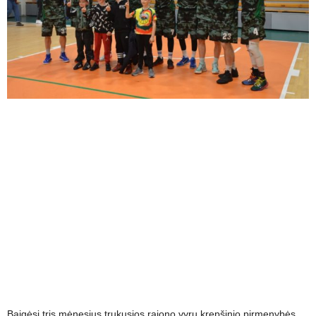
Baigėsi tris mėnesius trukusios rajono vyrų krepšinio pirmenybės,