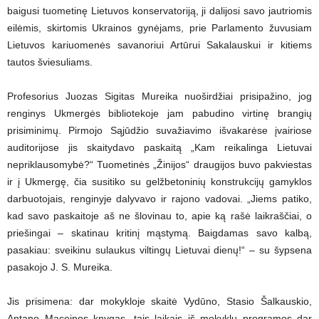
baigusi tuometinę Lietuvos konservatoriją, ji dalijosi savo jautriomis
eilėmis, skirtomis Ukrainos gynėjams, prie Parlamento žuvusiam
Lietuvos kariuomenės savanoriui Artūrui Sakalauskui ir kitiems
tautos šviesuliams.
Profesorius Juozas Sigitas Mureika nuoširdžiai prisipažino, jog
renginys Ukmergės bibliotekoje jam pabudino virtinę brangių
prisiminimų. Pirmojo Sąjūdžio suvažiavimo išvakarėse įvairiose
auditorijose jis skaitydavo paskaitą „Kam reikalinga Lietuvai
nepriklausomybė?“ Tuometinės „Žinijos“ draugijos buvo pakviestas
ir į Ukmergę, čia susitiko su gelžbetoninių konstrukcijų gamyklos
darbuotojais, renginyje dalyvavo ir rajono vadovai. „Jiems patiko,
kad savo paskaitoje aš ne šlovinau to, apie ką rašė laikraščiai, o
priešingai – skatinau kritinį mąstymą. Baigdamas savo kalbą,
pasakiau: sveikinu sulaukus viltingų Lietuvai dienų!“ – su šypsena
pasakojo J. S. Mureika.
Jis prisimena: dar mokykloje skaitė Vydūno, Stasio Šalkauskio,
Antano Maceinos knygas, tais laikais iš mokyklų programos dar