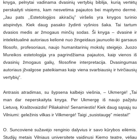
knyga, pelnytai vadinama dvasinių vertybių biblija, kurią vertėtų
perskaityti visiems, kam nesvetima pajautos bei mąstymo dermė.
„Jau pats ,,Estetologijos akiračių” viršelis yra knygos turinio
atspindys. Kiek daug pasako žydinti vyšnios šaka. Tai tartum
dvasios medis ar žmogaus minčių sodas. Ši knyga – dvasinė ir
intelektualinė autoriaus kelionė nuo žingeidaus jaunuolio iki garsaus
filosofo, profesoriaus, naujo humanitarinių mokslų steigėjo. Juozo
Mureikos estetologija yra pagrindžiama pajautos, kaip vienos iš
dvasinių žmogaus galių, filosofine interpretacija. Dvasingumas
autoriaus įžvalgose pateikiamas kaip viena svarbiausių ir tvirčiausių
vertybių“.
Antrasis atradimas, su šypsena kalbėjo viešnia, – Ukmergė! „Tai
man dar neperskaityta knyga. Per Ukmergę iš naujo pažįstu
Lietuvą. Kraštovaizdis! Piliakalnis! Senamiestis! Kiek daug sąsajų su
Vilniumi: geležinis vilkas ir Vilkmergė! Taigi „susistaugę“ miestai!“
O. Suncovienė sužavėjo renginio dalyvius ir savo kūrybos eilėmis.
Studijų metais Vilniaus universitete vaidinusi Kiemo teatre, vėliau