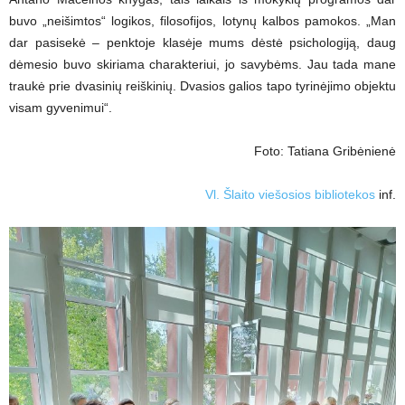
buvo „neišimtos“ logikos, filosofijos, lotynų kalbos pamokos. „Man
dar pasisekė – penktoje klasėje mums dėstė psichologiją, daug
dėmesio buvo skiriama charakteriui, jo savybėms. Jau tada mane
traukė prie dvasinių reiškinių. Dvasios galios tapo tyrinėjimo objektu
visam gyvenimui“.
Foto: Tatiana Gribėnienė
Vl. Šlaito viešosios bibliotekos
inf.