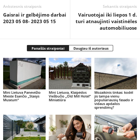
Ankstesnis straipsnis
Sekantis straipsnis
Gaisrai ir gelbėjimo darbai
Vairuotojai iki liepos 1 d.
2023 05 08- 2023 05 15
turi atnaujinti vaistinėles
automobiliuose
Panašūs straipsniai
Daugiau iš autoriaus
Mini Lietuva Panevėžio
Mini Lietuva, Klaipėdos
Mozaikinis tinkas: kodėl
Mieste Esančio „Stasys
Viešbučio „Old Mill Hotel“
jis tampa vienu
Museum“
Miniatiūra
populiariausių fasado ir
vidaus apdailos
sprendimų?