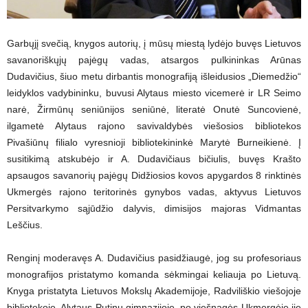
Garbųjį svečią, knygos autorių, į mūsų miestą lydėjo buvęs Lietuvos
savanoriškųjų pajėgų vadas, atsargos pulkininkas Arūnas
Dudavičius, šiuo metu dirbantis monografiją išleidusios „Diemedžio“
leidyklos vadybininku, buvusi Alytaus miesto vicemerė ir LR Seimo
narė, Žirmūnų seniūnijos seniūnė, literatė Onutė Suncovienė,
ilgametė Alytaus rajono savivaldybės viešosios bibliotekos
Pivašiūnų filialo vyresnioji bibliotekininkė Marytė Burneikienė. Į
susitikimą atskubėjo ir A. Dudavičiaus bičiulis, buvęs Krašto
apsaugos savanorių pajėgų Didžiosios kovos apygardos 8 rinktinės
Ukmergės rajono teritorinės gynybos vadas, aktyvus Lietuvos
Persitvarkymo sąjūdžio dalyvis, dimisijos majoras Vidmantas
Leščius.
Renginį moderavęs A. Dudavičius pasidžiaugė, jog su profesoriaus
monografijos pristatymo komanda sėkmingai keliauja po Lietuvą.
Knyga pristatyta Lietuvos Mokslų Akademijoje, Radviliškio viešojoje
bibliotekoje, Alytaus Putinų gimnazijoje, po viešnagės Ukmergėje jie