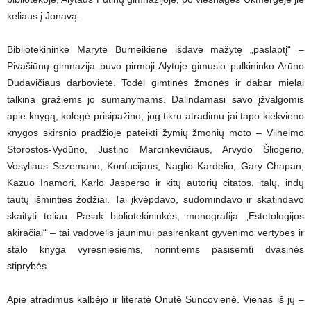
keliaus į Jonavą.
Bibliotekininkė Marytė Burneikienė išdavė mažytę „paslaptį“ –
Pivašiūnų gimnazija buvo pirmoji Alytuje gimusio pulkininko Arūno
Dudavičiaus darbovietė. Todėl gimtinės žmonės ir dabar mielai
talkina gražiems jo sumanymams. Dalindamasi savo įžvalgomis
apie knygą, kolegė prisipažino, jog tikru atradimu jai tapo kiekvieno
knygos skirsnio pradžioje pateikti žymių žmonių moto – Vilhelmo
Storostos-Vydūno, Justino Marcinkevičiaus, Arvydo Šliogerio,
Vosyliaus Sezemano, Konfucijaus, Naglio Kardelio, Gary Chapan,
Kazuo Inamori, Karlo Jasperso ir kitų autorių citatos, italų, indų
tautų išminties žodžiai. Tai įkvėpdavo, sudomindavo ir skatindavo
skaityti toliau. Pasak bibliotekininkės, monografija „Estetologijos
akiračiai“ – tai vadovėlis jaunimui pasirenkant gyvenimo vertybes ir
stalo knyga vyresniesiems, norintiems pasisemti dvasinės
stiprybės.
Apie atradimus kalbėjo ir literatė Onutė Suncovienė. Vienas iš jų –