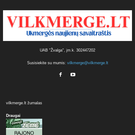
UAB "Žvalga", įm.k. 302447202
Susisiekite su mumis:
vilkmerge@vilkmerge.lt
vilkmerge.lt žurnalas
Draugai