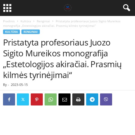
Pradinis
Kultūra
Renginiai
Pristatyta profesoriaus Juozo Sigito Mureikos
monografija „Estetologijos akiračiai. Prasmių kilmės tyrinėjimai“
KULTŪRA
RENGINIAI
Pristatyta profesoriaus Juozo
Sigito Mureikos monografija
„Estetologijos akiračiai. Prasmių
kilmės tyrinėjimai“
By
-
2023-05-15