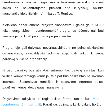
bendruomenei yra naudingiausias – laukiame paraiškų iš visos
šalies bei nekantraujame prisidėti prie kūrybiškų, aplinką
tausojančių idėjų išpildymo“, – kalba T. Rupšys.
Kiekviena bendruomenė projekto finansavimui galės gauti iki 10
tūkst. eurų, „Mes – bendruomenė“ programos lėšomis gali būti
finansuojama iki 70 proc. visos projekto vertės.
Programoje gali dalyvauti nevyriausybinės ir ne pelno siekiančios
organizacijos, savivaldybės administracija gali teikti tik vieną
paraišką su viena organizacija.
Iš visų paraiškų bus atrinktas sutrumpintas dalyvių sąrašas, kurį
vertins kompetentinga komisija, taip pat bus paskelbtas balsavimas
internetu. Susumavus komisijos ir balsavimo internete balus,
paaiškės, kurios idėjos gaus finansavimą.
Dalyvavimo taisykles ir registracijos formą rasite čia:
Mes –
bendruomenė (maxima.lt)
. Paraiškas galima teikti iki balandžio 2 d.