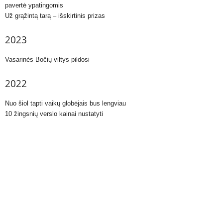
pavertė ypatingomis
Už grąžintą tarą – išskirtinis prizas
2023
Vasarinės Bočių viltys pildosi
2022
Nuo šiol tapti vaikų globėjais bus lengviau
10 žingsnių verslo kainai nustatyti