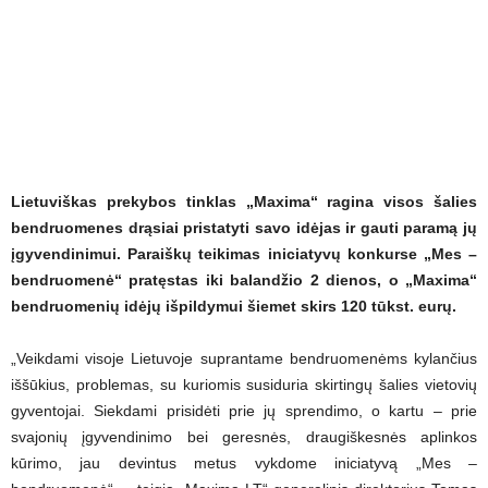
Lietuviškas prekybos tinklas „Maxima“ ragina visos šalies
bendruomenes drąsiai pristatyti savo idėjas ir gauti paramą jų
įgyvendinimui. Paraiškų teikimas iniciatyvų konkurse „Mes –
bendruomenė“ pratęstas iki balandžio 2 dienos, o „Maxima“
bendruomenių idėjų išpildymui šiemet skirs 120 tūkst. eurų.
„Veikdami visoje Lietuvoje suprantame bendruomenėms kylančius
iššūkius, problemas, su kuriomis susiduria skirtingų šalies vietovių
gyventojai. Siekdami prisidėti prie jų sprendimo, o kartu – prie
svajonių įgyvendinimo bei geresnės, draugiškesnės aplinkos
kūrimo, jau devintus metus vykdome iniciatyvą „Mes –