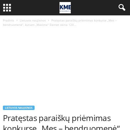
Pradinis
Lietuvos naujienos
Pratęstas paraiškų priėmimas konkurse „Mes –
bendruomenė“, kuriam „Maxima“ šiemet skiria 120...
LIETUVOS NAUJIENOS
Pratęstas paraiškų priėmimas
konkurse „Mes – bendruomenė“,