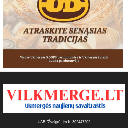
UAB "Žvalga", įm.k. 302447202