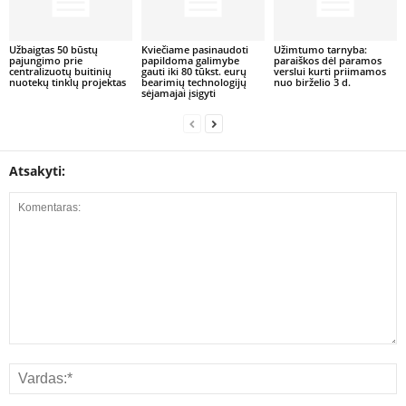
Užbaigtas 50 būstų
Kviečiame pasinaudoti
Užimtumo tarnyba:
pajungimo prie
papildoma galimybe
paraiškos dėl paramos
centralizuotų buitinių
gauti iki 80 tūkst. eurų
verslui kurti priimamos
nuotekų tinklų projektas
bearimių technologijų
nuo birželio 3 d.
sėjamajai įsigyti
Atsakyti: