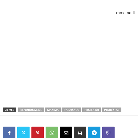
maxima.lt
ŽYMĖS
BENDRUOMENĖ
MAXIMA
PARAIŠKOS
PROJEKTAI
PROJEKTAS