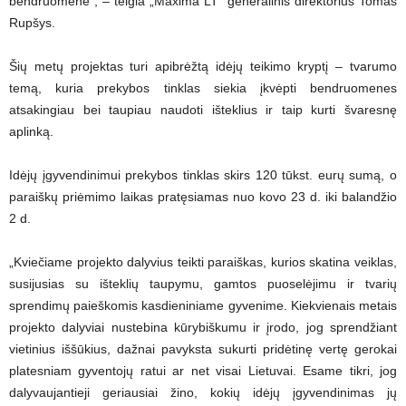
bendruomenė“, – teigia „Maxima LT“ generalinis direktorius Tomas
Rupšys.
Šių metų projektas turi apibrėžtą idėjų teikimo kryptį – tvarumo
temą, kuria prekybos tinklas siekia įkvėpti bendruomenes
atsakingiau bei taupiau naudoti išteklius ir taip kurti švaresnę
aplinką.
Idėjų įgyvendinimui prekybos tinklas skirs 120 tūkst. eurų sumą, o
paraiškų priėmimo laikas pratęsiamas nuo kovo 23 d. iki balandžio
2 d.
„Kviečiame projekto dalyvius teikti paraiškas, kurios skatina veiklas,
susijusias su išteklių taupymu, gamtos puoselėjimu ir tvarių
sprendimų paieškomis kasdieniniame gyvenime. Kiekvienais metais
projekto dalyviai nustebina kūrybiškumu ir įrodo, jog sprendžiant
vietinius iššūkius, dažnai pavyksta sukurti pridėtinę vertę gerokai
platesniam gyventojų ratui ar net visai Lietuvai. Esame tikri, jog
dalyvaujantieji geriausiai žino, kokių idėjų įgyvendinimas jų