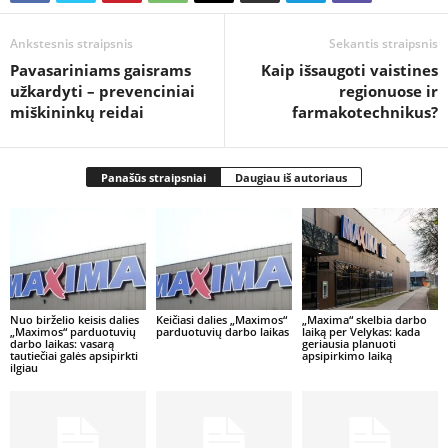
Ankstesnis straipsnis
Sekantis straipsnis
Pavasariniams gaisrams
Kaip išsaugoti vaistines
užkardyti – prevenciniai
regionuose ir
miškininkų reidai
farmakotechnikus?
Panašūs straipsniai
Daugiau iš autoriaus
Nuo birželio keisis dalies
Keičiasi dalies „Maximos“
„Maxima“ skelbia darbo
„Maximos“ parduotuvių
parduotuvių darbo laikas
laiką per Velykas: kada
darbo laikas: vasarą
geriausia planuoti
tautiečiai galės apsipirkti
apsipirkimo laiką
ilgiau