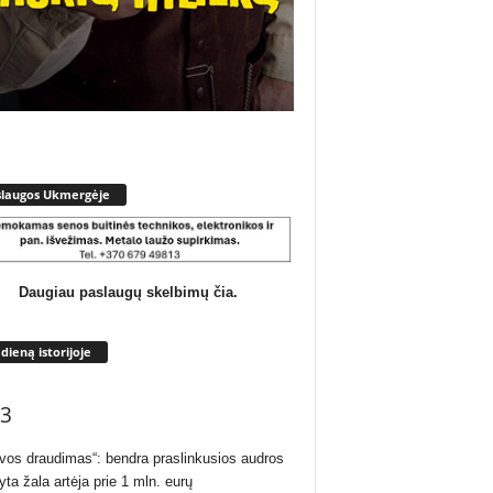
slaugos Ukmergėje
Daugiau paslaugų skelbimų čia.
 dieną istorijoje
3
uvos draudimas“: bendra praslinkusios audros
yta žala artėja prie 1 mln. eurų