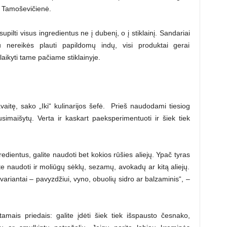
J. Tamoševičienė.
ilti visus ingredientus ne į dubenį, o į stiklainį. Sandariai
u nereikės plauti papildomų indų, visi produktai gerai
aikyti tame pačiame stiklainyje.
aitę, sako „Iki“ kulinarijos šefė. Prieš naudodami tiesiog
usimaišytų. Verta ir kaskart paeksperimentuoti ir šiek tiek
edientus, galite naudoti bet kokios rūšies aliejų. Ypač tyras
lite naudoti ir moliūgų sėklų, sezamų, avokadų ar kitą aliejų.
 variantai – pavyzdžiui, vyno, obuolių sidro ar balzaminis“, –
amais priedais: galite įdėti šiek tiek išspausto česnako,