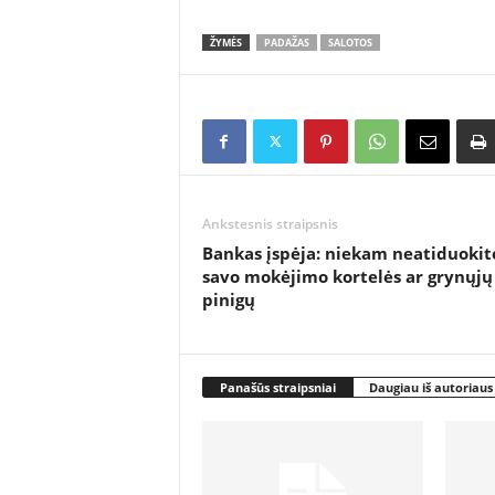
ŽYMĖS
PADAŽAS
SALOTOS
Ankstesnis straipsnis
Bankas įspėja: niekam neatiduokit
savo mokėjimo kortelės ar grynųjų
pinigų
Panašūs straipsniai
Daugiau iš autoriaus