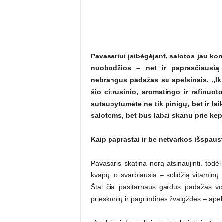
Pavasariui įsibėgėjant, salotos jau kon
nuobodžios – net ir paprasčiausią 
nebrangus padažas su apelsinais. „Iki
šio citrusinio, aromatingo ir rafinuo
sutaupytumėte ne tik pinigų, bet ir laik
salotoms, bet bus labai skanu prie kep
Kaip paprastai ir be netvarkos išspaus
Pavasaris skatina norą atsinaujinti, todė
kvapų, o svarbiausia – solidžią vitaminų 
Štai čia pasitarnaus gardus padažas vos
prieskonių ir pagrindinės žvaigždės – apel