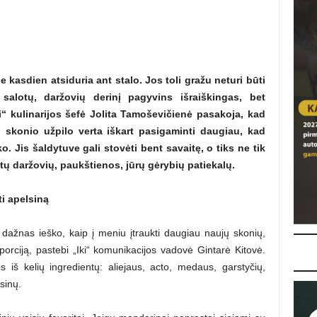
e kasdien atsiduria ant stalo. Jos toli gražu neturi būti
salotų, daržovių derinį pagyvins išraiškingas, bet
“ kulinarijos šefė Jolita Tamoševičienė pasakoja, kad
to skonio užpilo verta iškart pasigaminti daugiau, kad
o. Jis šaldytuve gali stovėti bent savaitę, o tiks ne tik
tų daržovių, paukštienos, jūrų gėrybių patiekalų.
ti apelsiną
l dažnas ieško, kaip į meniu įtraukti daugiau naujų skonių,
porciją, pastebi „Iki“ komunikacijos vadovė Gintarė Kitovė.
 iš kelių ingredientų: aliejaus, acto, medaus, garstyčių,
sinų.