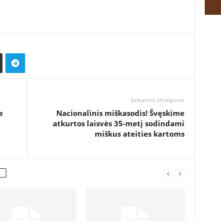
Sekantis straipsnis
e
Nacionalinis miškasodis! Švęskime
atkurtos laisvės 35-metį sodindami
miškus ateities kartoms