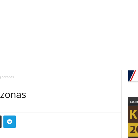
ų sezonas
ezonas