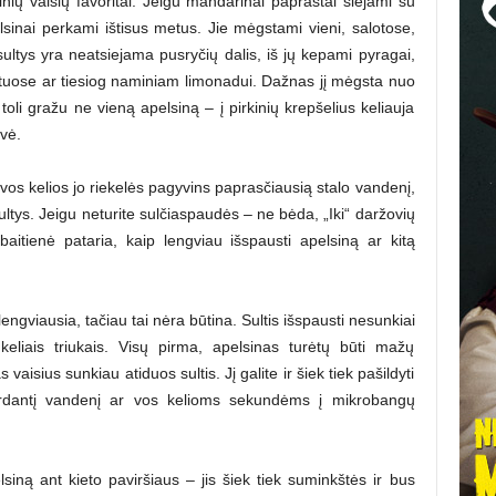
sinių vaisių favoritai. Jeigu mandarinai paprastai siejami su
sinai perkami ištisus metus. Jie mėgstami vieni, salotose,
ltys yra neatsiejama pusryčių dalis, iš jų kepami pyragai,
atuose ar tiesiog naminiam limonadui. Dažnas jį mėgsta nuo
 toli gražu ne vieną apelsiną – į pirkinių krepšelius keliauja
ovė.
vos kelios jo riekelės pagyvins paprasčiausią stalo vandenį,
ltys. Jeigu neturite sulčiaspaudės – ne bėda, „Iki“ daržovių
baitienė pataria, kaip lengviau išspausti apelsiną ar kitą
ngviausia, tačiau tai nėra būtina. Sultis išspausti nesunkiai
 keliais triukais. Visų pirma, apelsinas turėtų būti mažų
aisius sunkiau atiduos sultis. Jį galite ir šiek tiek pašildyti
erdantį vandenį ar vos kelioms sekundėms į mikrobangų
iną ant kieto paviršiaus – jis šiek tiek suminkštės ir bus