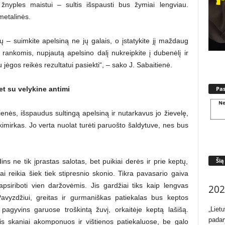
ir žnyples maistui – sultis išspausti bus žymiai lengviau.
metalinės.
ių – suimkite apelsiną ne jų galais, o įstatykite jį maždaug
 rankomis, nupjautą apelsino dalį nukreipkite į dubenėlį ir
 jėgos reikės rezultatui pasiekti“, – sako J. Sabaitienė.
Pa
t su velykine antimi
ienės, išspaudus sultingą apelsiną ir nutarkavus jo žievelę,
kimirkas. Jo verta nuolat turėti paruošto šaldytuve, nes bus
Šią
 ne tik įprastas salotas, bet puikiai derės ir prie keptų,
ai reikia šiek tiek stipresnio skonio. Tikra pavasario gaiva
psiriboti vien daržovėmis. Jis gardžiai tiks kaip lengvas
202
Pavyzdžiui, greitas ir gurmaniškas patiekalas bus keptos
„Liet
 pagyvins garuose troškintą žuvį, orkaitėje keptą lašišą.
padar
s skaniai akomponuos ir vištienos patiekaluose, be galo