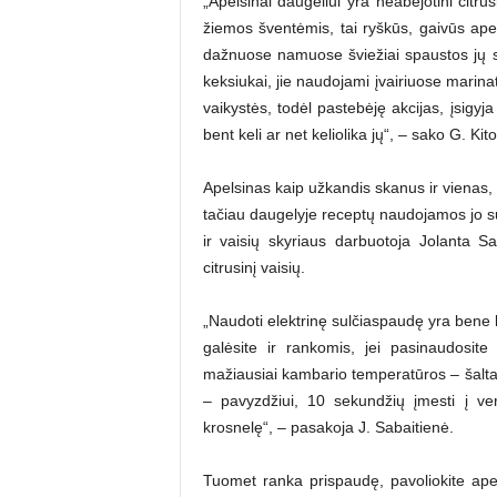
„Apelsinai daugeliui yra neabejotini citru
žiemos šventėmis, tai ryškūs, gaivūs apel
dažnuose namuose šviežiai spaustos jų su
keksiukai, jie naudojami įvairiuose marin
vaikystės, todėl pastebėję akcijas, įsigyja
bent keli ar net keliolika jų“, – sako G. Kit
Apelsinas kaip užkandis skanus ir vienas, 
tačiau daugelyje receptų naudojamos jo su
ir vaisių skyriaus darbuotoja Jolanta Sa
citrusinį vaisių.
„Naudoti elektrinę sulčiaspaudę yra bene le
galėsite ir rankomis, jei pasinaudosite
mažiausiai kambario temperatūros – šaltas v
– pavyzdžiui, 10 sekundžių įmesti į v
krosnelę“, – pasakoja J. Sabaitienė.
Tuomet ranka prispaudę, pavoliokite apels