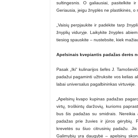
sultingesnis. O galiausiai, pasitelkite 
Geriausia, jeigu žnyplės ne plastikinės, o 
„Vaisių perpjaukite ir padėkite tarp žnypl
žnyplių viduryje. Laikykite žnyples abiem
tiesiog spauskite – nustebsite, kiek mažiau
Apelsinais kvepiantis padažas derės ne
Pasak „Iki“ kulinarijos šefės J. Tamoševič
padažui pagaminti užtruksite vos kelias a
labai universalus pagalbininkas virtuvėje.
„Apelsinų kvapo kupinas padažas pagardins
virtų, troškintų daržovių, kurioms paprast
bus šis padažas su smidrais. Nereikia a
padažas prie žuvies ir jūros gėrybių. 
krevetės su šiuo citrusinių padažu. Jis
Galimybių yra daugybė – apelsinų skoni