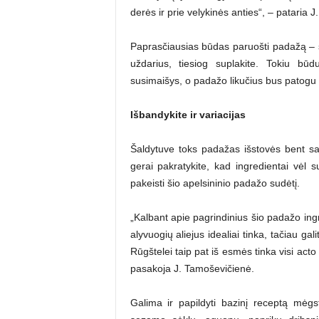
derės ir prie velykinės anties“, – pataria 
Paprasčiausias būdas paruošti padažą – sup
uždarius, tiesiog suplakite. Tokiu būd
susimaišys, o padažo likučius bus patogu l
Išbandykite ir variacijas
Šaldytuve toks padažas išstovės bent sav
gerai pakratykite, kad ingredientai vėl s
pakeisti šio apelsininio padažo sudėtį.
„Kalbant apie pagrindinius šio padažo ingr
alyvuogių aliejus idealiai tinka, tačiau ga
Rūgštelei taip pat iš esmės tinka visi acto
pasakoja J. Tamoševičienė.
Galima ir papildyti bazinį receptą mėgst