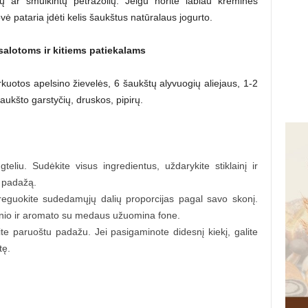
 ar smulkintų petražolių. Jeigu norite labiau kreminės
ė pataria įdėti kelis šaukštus natūralaus jogurto.
salotoms ir kitiems patiekalams
arkuotos apelsino žievelės, 6 šaukštų alyvuogių aliejaus, 1-2
ukšto garstyčių, druskos, pipirų.
gteliu. Sudėkite visus ingredientus, uždarykite stiklainį ir
ą padažą.
oreguokite sudedamųjų dalių proporcijas pagal savo skonį.
onio ir aromato su medaus užuomina fone.
ite paruoštu padažu. Jei pasigaminote didesnį kiekį, galite
tę.