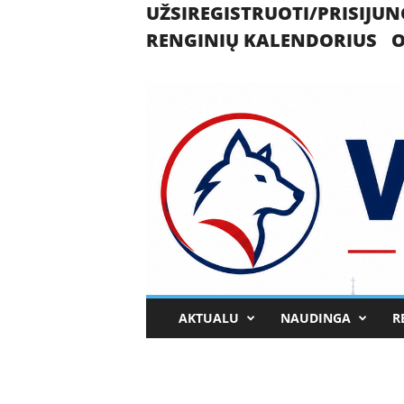
UŽSIREGISTRUOTI/PRISIJUN
RENGINIŲ KALENDORIUS
O
U
AKTUALU
NAUDINGA
R
k
m
e
r
g