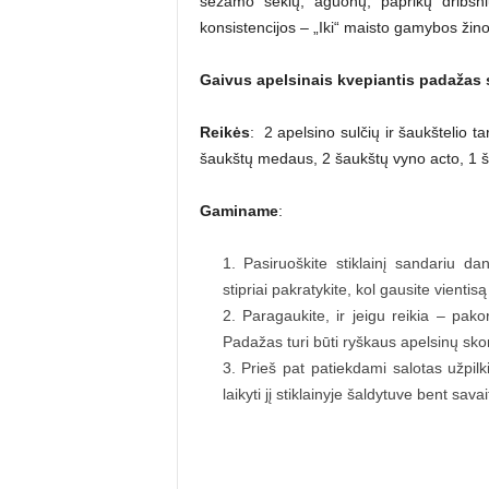
sezamo sėklų, aguonų, paprikų dribsnių
konsistencijos – „Iki“ maisto gamybos žinov
Gaivus apelsinais kvepiantis padažas 
Reikės
: 2 apelsino sulčių ir šaukštelio t
šaukštų medaus, 2 šaukštų vyno acto, 1 ša
Gaminame
:
Pasiruoškite stiklainį sandariu dan
stipriai pakratykite, kol gausite vientis
Paragaukite, ir jeigu reikia – pak
Padažas turi būti ryškaus apelsinų sk
Prieš pat patiekdami salotas užpilk
laikyti jį stiklainyje šaldytuve bent savai