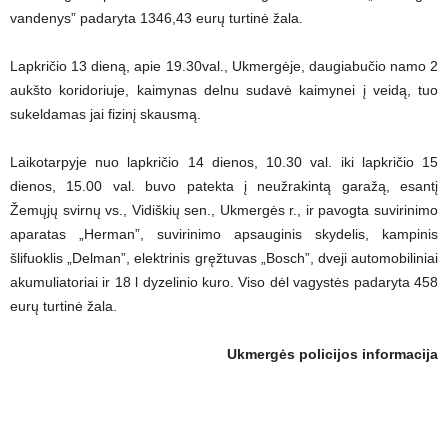
vandenys” padaryta 1346,43 eurų turtinė žala.
Lapkričio 13 dieną, apie 19.30val., Ukmergėje, daugiabučio namo 2
aukšto koridoriuje, kaimynas delnu sudavė kaimynei į veidą, tuo
sukeldamas jai fizinį skausmą.
Laikotarpyje nuo lapkričio 14 dienos, 10.30 val. iki lapkričio 15
dienos, 15.00 val. buvo patekta į neužrakintą garažą, esantį
Žemųjų svirnų vs., Vidiškių sen., Ukmergės r., ir pavogta suvirinimo
aparatas „Herman”, suvirinimo apsauginis skydelis, kampinis
šlifuoklis „Delman”, elektrinis gręžtuvas „Bosch”, dveji automobiliniai
akumuliatoriai ir 18 l dyzelinio kuro. Viso dėl vagystės padaryta 458
eurų turtinė žala.
Ukmergės policijos informacija