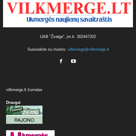
UAB "Žvalga", įm.k. 302447202
Susisiekite su mumis:
vilkmerge@vilkmerge.lt
vilkmerge.lt žurnalas
Draugai