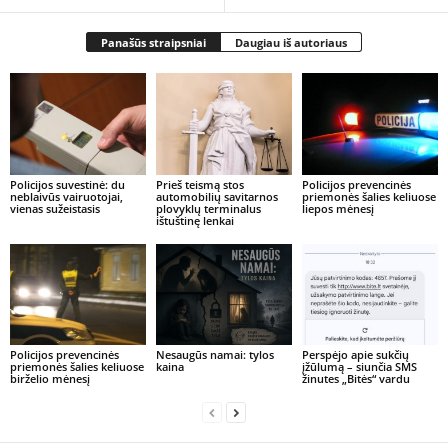
Panašūs straipsniai
Daugiau iš autoriaus
Policijos suvestinė: du
Prieš teismą stos
Policijos prevencinės
neblaivūs vairuotojai,
automobilių savitarnos
priemonės šalies keliuose
vienas sužeistasis
plovyklų terminalus
liepos mėnesį
ištuštinę lenkai
Policijos prevencinės
Nesaugūs namai: tylos
Perspėjo apie sukčių
priemonės šalies keliuose
kaina
įžūlumą – siunčia SMS
birželio mėnesį
žinutes „Bitės“ vardu