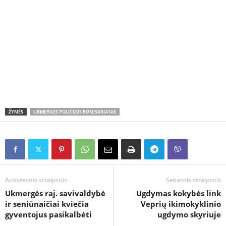
ŽYMĖS
UKMERGĖS POLICIJOS KOMISARIATAS
Ankstesnis straipsnis
Sekantis straipsnis
Ukmergės raj. savivaldybė
Ugdymas kokybės link
ir seniūnaičiai kviečia
Veprių ikimokyklinio
gyventojus pasikalbėti
ugdymo skyriuje