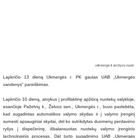
vilkmerge.lt archyvo nuotr.
Lapkričio 13 dieną Ukmergės r. PK gautas UAB „Ukmergės
vandenys” pareiškimas.
Lapkričio 10 dieną, atvykus į profilaktinę apžiūrą nuotekų valykloje,
esančioje Paželvių k., Želvos sen., Ukmergės r., buvo pastebėta,
kad sugadintas automatikos valymo skydas ir į valymo įrenginį
sumesti apsauginiai skydai, dėl ko sutrikdytas duomenų perdavimo
ryšys į dispečerinę, išbalansuotas nuotekų valymo įrenginio
technologinis procesas. Dėl turto sugadinimo UAB „Ukmergės