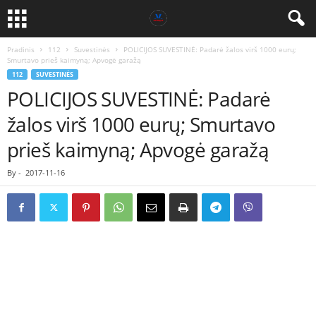
Pradinis
112
Suvestinės
POLICIJOS SUVESTINĖ: Padarė žalos virš 1000 eurų;
Smurtavo prieš kaimyną; Apvogė garažą
112
SUVESTINĖS
POLICIJOS SUVESTINĖ: Padarė
žalos virš 1000 eurų; Smurtavo
prieš kaimyną; Apvogė garažą
By
-
2017-11-16