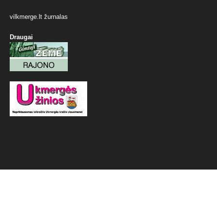
vilkmerge.lt žurnalas
Draugai