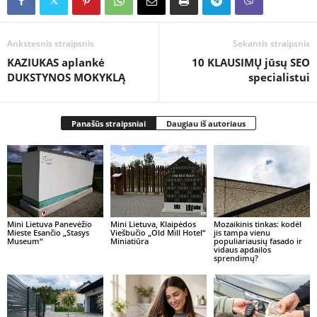
Ankstesnis straipsnis
Sekantis straipsnis
KAZIUKAS aplankė
10 KLAUSIMŲ jūsų SEO
DUKSTYNOS MOKYKLĄ
specialistui
Panašūs straipsniai
Daugiau iš autoriaus
Mini Lietuva Panevėžio
Mini Lietuva, Klaipėdos
Mozaikinis tinkas: kodėl
Mieste Esančio „Stasys
Viešbučio „Old Mill Hotel“
jis tampa vienu
Museum“
Miniatiūra
populiariausių fasado ir
vidaus apdailos
sprendimų?