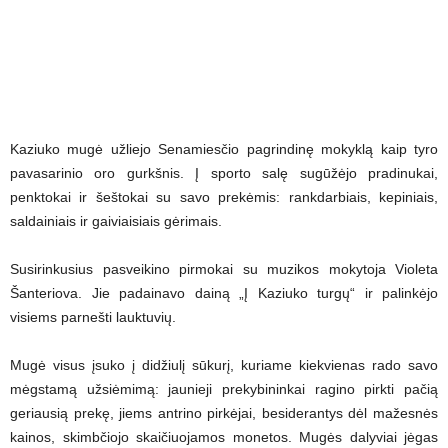
Kaziuko mugė užliejo Senamiesčio pagrindinę mokyklą kaip tyro
pavasarinio oro gurkšnis. Į sporto salę sugūžėjo pradinukai,
penktokai ir šeštokai su savo prekėmis: rankdarbiais, kepiniais,
saldainiais ir gaiviaisiais gėrimais.
Susirinkusius pasveikino pirmokai su muzikos mokytoja Violeta
Šanteriova. Jie padainavo dainą „Į Kaziuko turgų“ ir palinkėjo
visiems parnešti lauktuvių.
Mugė visus įsuko į didžiulį sūkurį, kuriame kiekvienas rado savo
mėgstamą užsiėmimą: jaunieji prekybininkai ragino pirkti pačią
geriausią prekę, jiems antrino pirkėjai, besiderantys dėl mažesnės
kainos, skimbčiojo skaičiuojamos monetos. Mugės dalyviai jėgas