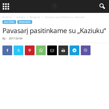
Pradinis
Kultūra
Renginiai
Pavasarį pasitinkame su „Kaziuku“
KULTŪRA
RENGINIAI
Pavasarį pasitinkame su „Kaziuku“
By
-
2017-03-04