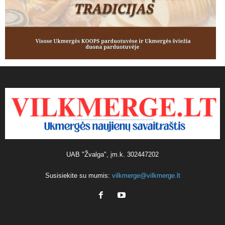
UAB "Žvalga", įm.k. 302447202
Susisiekite su mumis:
vilkmerge@vilkmerge.lt