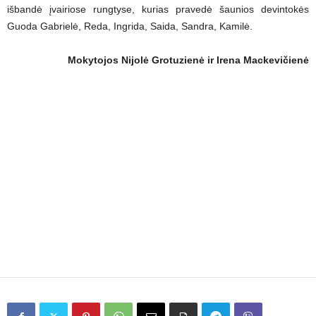
išbandė įvairiose rungtyse, kurias pravedė šaunios devintokės
Guoda Gabrielė, Reda, Ingrida, Saida, Sandra, Kamilė.
Mokytojos Nijolė Grotuzienė ir Irena Mackevičien​ė