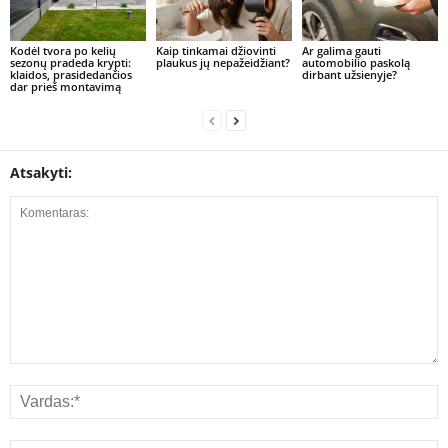
Kodėl tvora po kelių
Kaip tinkamai džiovinti
Ar galima gauti
sezonų pradeda krypti:
plaukus jų nepažeidžiant?
automobilio paskolą
klaidos, prasidedančios
dirbant užsienyje?
dar prieš montavimą
Atsakyti: