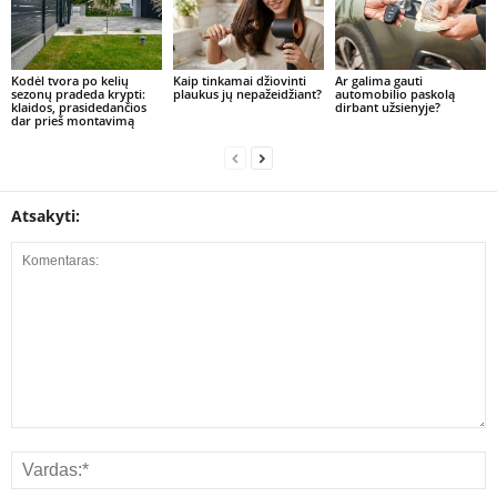
Kodėl tvora po kelių
Kaip tinkamai džiovinti
Ar galima gauti
sezonų pradeda krypti:
plaukus jų nepažeidžiant?
automobilio paskolą
klaidos, prasidedančios
dirbant užsienyje?
dar prieš montavimą
Atsakyti: