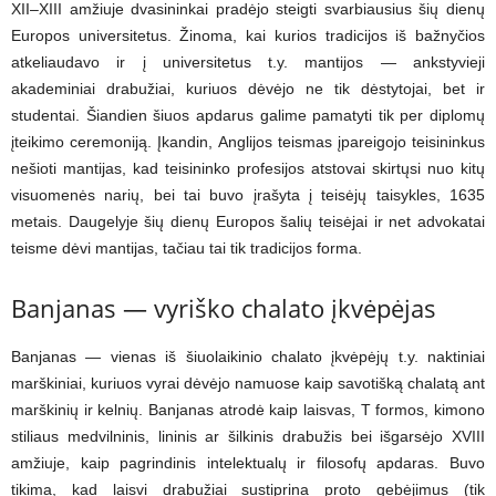
XII–XIII amžiuje dvasininkai pradėjo steigti svarbiausius šių dienų
Europos universitetus. Žinoma, kai kurios tradicijos iš bažnyčios
atkeliaudavo ir į universitetus t.y. mantijos — ankstyvieji
akademiniai drabužiai, kuriuos dėvėjo ne tik dėstytojai, bet ir
studentai. Šiandien šiuos apdarus galime pamatyti tik per diplomų
įteikimo ceremoniją. Įkandin, Anglijos teismas įpareigojo teisininkus
nešioti mantijas, kad teisininko profesijos atstovai skirtųsi nuo kitų
visuomenės narių, bei tai buvo įrašyta į teisėjų taisykles, 1635
metais. Daugelyje šių dienų Europos šalių teisėjai ir net advokatai
teisme dėvi mantijas, tačiau tai tik tradicijos forma.
Banjanas — vyriško chalato įkvėpėjas
Banjanas — vienas iš šiuolaikinio chalato įkvėpėjų t.y. naktiniai
marškiniai, kuriuos vyrai dėvėjo namuose kaip savotišką chalatą ant
marškinių ir kelnių. Banjanas atrodė kaip laisvas, T formos, kimono
stiliaus medvilninis, lininis ar šilkinis drabužis bei išgarsėjo XVIII
amžiuje, kaip pagrindinis intelektualų ir filosofų apdaras. Buvo
tikima, kad laisvi drabužiai sustiprina proto gebėjimus (tik