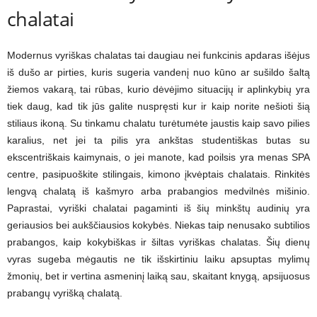
chalatai
Modernus vyriškas chalatas tai daugiau nei funkcinis apdaras išėjus
iš dušo ar pirties, kuris sugeria vandenį nuo kūno ar sušildo šaltą
žiemos vakarą, tai rūbas, kurio dėvėjimo situacijų ir aplinkybių yra
tiek daug, kad tik jūs galite nuspręsti kur ir kaip norite nešioti šią
stiliaus ikoną. Su tinkamu chalatu turėtumėte jaustis kaip savo pilies
karalius, net jei ta pilis yra ankštas studentiškas butas su
ekscentriškais kaimynais, o jei manote, kad poilsis yra menas SPA
centre, pasipuoškite stilingais, kimono įkvėptais chalatais. Rinkitės
lengvą chalatą iš kašmyro arba prabangios medvilnės mišinio.
Paprastai, vyriški chalatai pagaminti iš šių minkštų audinių yra
geriausios bei aukščiausios kokybės. Niekas taip nenusako subtilios
prabangos, kaip kokybiškas ir šiltas vyriškas chalatas. Šių dienų
vyras sugeba mėgautis ne tik išskirtiniu laiku apsuptas mylimų
žmonių, bet ir vertina asmeninį laiką sau, skaitant knygą, apsijuosus
prabangų vyrišką chalatą.