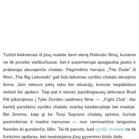
Turbūt kiekvienas iš jūsų matėte bent vieną Holivudo filmą, kuriame
ne tik porelės viešbučiuose, bet ir superherojai apsigaubia jaukiu ir
prabanga alsuojančiu chalatu. Pagrindinis herojus „The Dude” iš
filmo „The Big Lebowski“ gali būti laikomas vyriško chalato dėvėjimo
ikona. Jam nebuvo jokių tabu bei situacijų, kuriose negalėdavo
nešioti šio apdaro. Taip pat ir vienas įspūdingiausių aktoriaus Brad
Pitt įsikūnijimas į Tyler Durden vaidmenį filme — „Fight Club“, dar
kartelį paryškino vyriško chalato svarbą kasdienybėje bei madoje.
Bei žinoma, kaip gi be Tony Soprano chalatų spintos, kurioje
pasirinkimas it mados namuose — nuo raminančios languotos
flanelės iki gundančio šilko. Tai tik parodo, kad
vyriški chalatai
ne tik
funkcinis apdaras, bet neatsiejama jūsų gyvenimo būdo dalis.