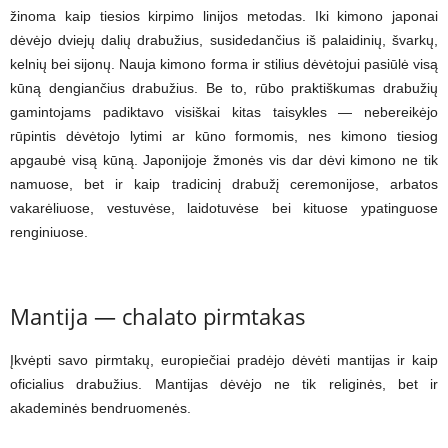
žinoma kaip tiesios kirpimo linijos metodas. Iki kimono japonai
dėvėjo dviejų dalių drabužius, susidedančius iš palaidinių, švarkų,
kelnių bei sijonų. Nauja kimono forma ir stilius dėvėtojui pasiūlė visą
kūną dengiančius drabužius. Be to, rūbo praktiškumas drabužių
gamintojams padiktavo visiškai kitas taisykles — nebereikėjo
rūpintis dėvėtojo lytimi ar kūno formomis, nes kimono tiesiog
apgaubė visą kūną. Japonijoje žmonės vis dar dėvi kimono ne tik
namuose, bet ir kaip tradicinį drabužį ceremonijose, arbatos
vakarėliuose, vestuvėse, laidotuvėse bei kituose ypatinguose
renginiuose.
Mantija — chalato pirmtakas
Įkvėpti savo pirmtakų, europiečiai pradėjo dėvėti mantijas ir kaip
oficialius drabužius. Mantijas dėvėjo ne tik religinės, bet ir
akademinės bendruomenės.