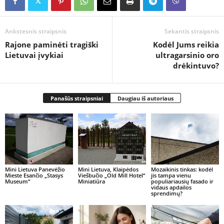
Ankstesnis straipsnis
Sekantis straipsnis
Rajone paminėti tragiški
Kodėl Jums reikia
Lietuvai įvykiai
ultragarsinio oro
drėkintuvo?
Panašūs straipsniai
Daugiau iš autoriaus
Mini Lietuva Panevėžio
Mini Lietuva, Klaipėdos
Mozaikinis tinkas: kodėl
Mieste Esančio „Stasys
Viešbučio „Old Mill Hotel“
jis tampa vienu
Museum“
Miniatiūra
populiariausių fasado ir
vidaus apdailos
sprendimų?