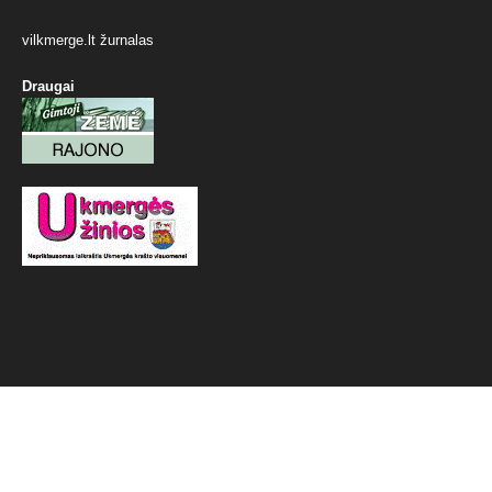
vilkmerge.lt žurnalas
Draugai