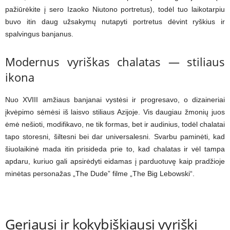
pažiūrėkite į sero Izaoko Niutono portretus), todėl tuo laikotarpiu
buvo itin daug užsakymų nutapyti portretus dėvint ryškius ir
spalvingus banjanus.
Modernus vyriškas chalatas — stiliaus
ikona
Nuo XVIII amžiaus banjanai vystėsi ir progresavo, o dizaineriai
įkvėpimo sėmėsi iš laisvo stiliaus Azijoje. Vis daugiau žmonių juos
ėmė nešioti, modifikavo, ne tik formas, bet ir audinius, todėl chalatai
tapo storesni, šiltesni bei dar universalesni. Svarbu paminėti, kad
šiuolaikinė mada itin prisideda prie to, kad chalatas ir vėl tampa
apdaru, kuriuo gali apsirėdyti eidamas į parduotuvę kaip pradžioje
minėtas personažas „The Dude” filme „The Big Lebowski“.
Geriausi ir kokybiškiausi vyriški