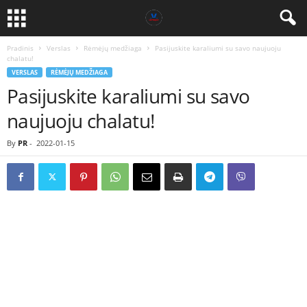
Pradinis
Verslas
Rėmėjų medžiaga
Pasijuskite karaliumi su savo naujuoju
chalatu!
VERSLAS
RĖMĖJŲ MEDŽIAGA
Pasijuskite karaliumi su savo
naujuoju chalatu!
By
PR
-
2022-01-15