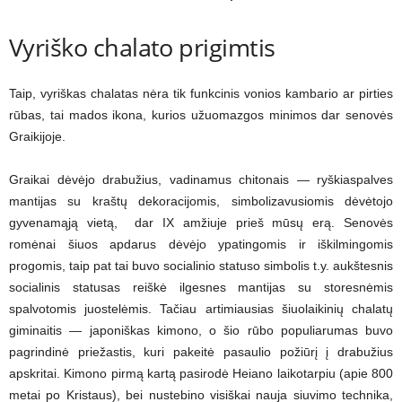
Vyriško chalato prigimtis
Taip, vyriškas chalatas nėra tik funkcinis vonios kambario ar pirties
rūbas, tai mados ikona, kurios užuomazgos minimos dar senovės
Graikijoje.
Graikai dėvėjo drabužius, vadinamus chitonais — ryškiaspalves
mantijas su kraštų dekoracijomis, simbolizavusiomis dėvėtojo
gyvenamąją vietą, dar IX amžiuje prieš mūsų erą. Senovės
romėnai šiuos apdarus dėvėjo ypatingomis ir iškilmingomis
progomis, taip pat tai buvo socialinio statuso simbolis t.y. aukštesnis
socialinis statusas reiškė ilgesnes mantijas su storesnėmis
spalvotomis juostelėmis. Tačiau artimiausias šiuolaikinių chalatų
giminaitis — japoniškas kimono, o šio rūbo populiarumas buvo
pagrindinė priežastis, kuri pakeitė pasaulio požiūrį į drabužius
apskritai. Kimono pirmą kartą pasirodė Heiano laikotarpiu (apie 800
metai po Kristaus), bei nustebino visiškai nauja siuvimo technika,