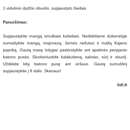
1 vidutinio dydžio obuolio, supjaustyto žiedais
Paruošimas:
Supjaustykite mangą smulkiais kubeliais. Nedideliame dubenėlyje
sumaišykite mangą, majonezą, žemės riešutus ir maltą Kajeno
papriką. Gautą masę tolygiai paskirstykite ant apatinės perpjauto
batono pusės. Sluoksniuokite kalakutieną, salotas, sūrį ir obuolį.
Uždėkite kitą batono pusę ant viršaus. Gautą sumuštinį
supjaustykite į 8 dalis. Skanaus!
lidl.lt