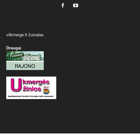
vilkmerge.lt žurnalas
Draugai