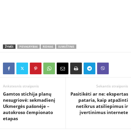
ŽYMĖS
PIEVAGRYBIAI
RIDIKAS
SUMUŠTINIS
Ankstesnis straipsnis
Sekantis straipsnis
Gamtos stichija planų
Pasitikėti ar ne: ekspertas
nesugriovė: sekmadienį
pataria, kaip atpažinti
Ukmergės pašonėje –
netikrus atsiliepimus ir
autokroso čempionato
įvertinimus internete
etapas