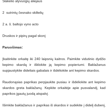
Šlakelio alyvuogių aliejaus
2 sutrintų česnako skiltelių
2 a. š. baltojo vyno acto
Druskos ir pipirų pagal skonį
Paruošimas:
Įkaitinkite orkaitę iki 240 laipsnių kaitros. Paimkite vidutinio dydžio
kepimo skardą ir išklokite ją kepimo popieriumi. Baklažanus
supjaustykite dideliais gabalais ir išdėliokite ant kepimo skardos.
Raudonąsias paprikas perpjaukite pusiau ir išdėliokite ant kepimo
skardos greta baklažanų. Kepkite orkaitėje apie pusvalandį, kad
paprikos įgautų juodą atspalvį.
Išimkite baklažanus ir paprikas iš skardos ir sudėkite į didelį dubenį,