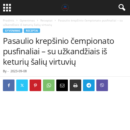
Pradinis
Gyvenimas
Receptai
Pasaulio krepšinio čempionato pusfinaliai – su
užkandžiais iš keturių šalių virtuvių
GYVENIMAS
RECEPTAI
Pasaulio krepšinio čempionato
pusfinaliai – su užkandžiais iš
keturių šalių virtuvių
By
-
2023-09-08