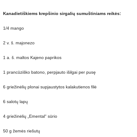
Kanadietiškiems krepšinio sirgalių sumuštiniams reikės:
1/4 mango
2 v. š. majonezo
1 a. š. maltos Kajeno paprikos
1 prancūziško batono, perpjauto išilgai per pusę
6 griežinėlių plonai supjaustytos kalakutienos filė
6 salotų lapų
4 griežinėlių „Emental“ sūrio
50 g žemės riešutų