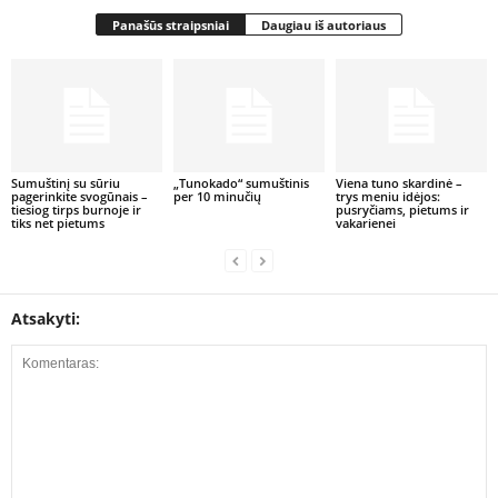
Panašūs straipsniai
Daugiau iš autoriaus
Sumuštinį su sūriu
„Tunokado“ sumuštinis
Viena tuno skardinė –
pagerinkite svogūnais –
per 10 minučių
trys meniu idėjos:
tiesiog tirps burnoje ir
pusryčiams, pietums ir
tiks net pietums
vakarienei
Atsakyti: