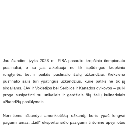
Jau šiandien įvyks 2023 m. FIBA pasaulio krepšinio čempionato
pusfinaliai, o su jais atkeliauja ne tik įspūdingos krepšinio
rungtynės, bet ir puikūs pusfinalio šalių užkandžiai. Kiekviena
pusfinalio šalis turi ypatingus užkandžius, kurie patiks ne tik jų
sirgaliams. JAV ir Vokietijos bei Serbijos ir Kanados dvikovos – puiki
proga susipažinti su unikaliais ir gardžiais šių šalių kulinariniais
užkandžių pasiūlymais.
Norintiems išbandyti amerikietišką užkandį, kuris ypač lengvai
pagaminamas, „Lidl“ ekspertai siūlo pasigaminti šonine apvyniotus