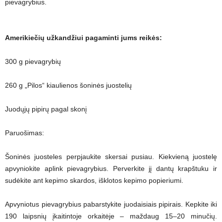
pievagrybius.
Amerikiečių užkandžiui pagaminti jums reikės:
300 g pievagrybių
260 g „Pilos“ kiaulienos šoninės juostelių
Juodųjų pipirų pagal skonį
Paruošimas:
Šoninės juosteles perpjaukite skersai pusiau. Kiekvieną juostelę
apvyniokite aplink pievagrybius. Perverkite jį dantų krapštuku ir
sudėkite ant kepimo skardos, išklotos kepimo popieriumi.
Apvyniotus pievagrybius pabarstykite juodaisiais pipirais. Kepkite iki
190 laipsnių įkaitintoje orkaitėje – maždaug 15–20 minučių.