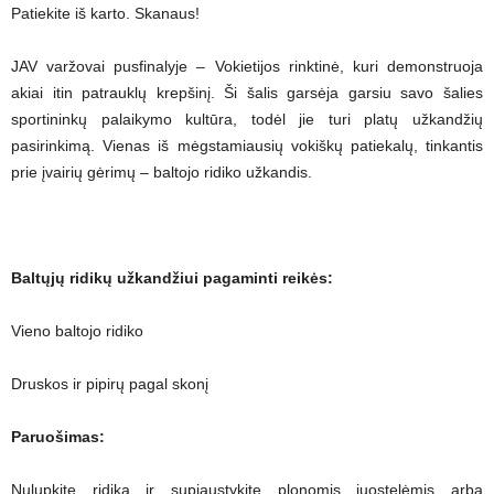
Patiekite iš karto. Skanaus!
JAV varžovai pusfinalyje – Vokietijos rinktinė, kuri demonstruoja
akiai itin patrauklų krepšinį. Ši šalis garsėja garsiu savo šalies
sportininkų palaikymo kultūra, todėl jie turi platų užkandžių
pasirinkimą. Vienas iš mėgstamiausių vokiškų patiekalų, tinkantis
prie įvairių gėrimų – baltojo ridiko užkandis.
Baltųjų ridikų užkandžiui pagaminti reikės:
Vieno baltojo ridiko
Druskos ir pipirų pagal skonį
Paruošimas:
Nulupkite ridiką ir supjaustykite plonomis juostelėmis arba