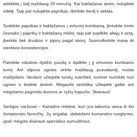
atidėkite į šalį maždaug 20 minučių. Kai baklažanai atvės, nulupkite
odelę. Taip pat nulupkite paprikas, išimkite šerdį ir sėklas.
Sudėkite paprikas ir baklažanus į virtuvinį kombainą, įkrėskite trinto
česnako į paprikų ir baklažanų mišinį, taip pat supilkite aliejų ir actą,
įberkite tiek druskos ir pipirų pagal skonį. Susmulkinkite masę iki
vientisos konsistencijos.
Paimkite vidutinio dydžio puodą ir išpilkite į jį virtuvinio kombaino
turinį. Ant silpnos ugnies virkite maždaug pusvalandį, nuolat
maišydami. Verdant užtepėlė turėtų sutirštėti, tuomet nuimkite nuo
ugnies ir leiskite atvėsti. Mėgautis serbiška užtepėle galite ant
mėgstamo pagrindo duonos ar ryžių trapučio. Skanaus!
Serbijos varžovai – Kanados rinktinė, kuri yra laikoma viena iš šio
čempionato favoričių. Jų sirgaliai, stebėdami komandos rungtynes,
ypač mėgsta skanauti specialius sumuštinius.