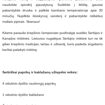
naudokite spiralinį pjaustytuvą. Sudėkite į lėkštę, gausiai
pabarstykite druska ir palikite kambario temperatūroje apie 30
minučių. Nupilkite išsiskyrusį vandenį ir pabarstykite ridikėlius
maltais pipirais. Skanaus!
Kitame pasaulio krepšinio čempionato pusfinalyje susitiks Serbijos ir
Kanados rinktinės. Lietuvius nugalėjusi Serbijos rinktinė turi ne tik
gilias krepšinio tradicijas, tačiau ir užkandį, kuris padeda sirgaliams
karštai palaikyti rinktinę.
Serbiškai paprikų ir baklažanų užtepėlei reikės:
4 vidutinio dydžio raudonųjų paprikų
1 vidutinio dydžio baklažano