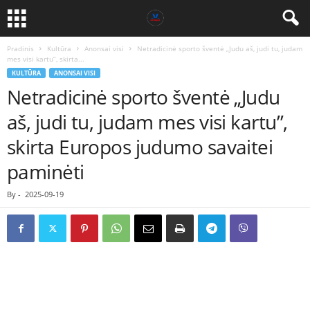
Pradinis
Kultūra
Anonsai visi
Netradicinė sporto šventė „Judu aš, judi tu, judam
mes visi kartu”, skirta...
KULTŪRA
ANONSAI VISI
Netradicinė sporto šventė „Judu
aš, judi tu, judam mes visi kartu”,
skirta Europos judumo savaitei
paminėti
By
-
2025-09-19