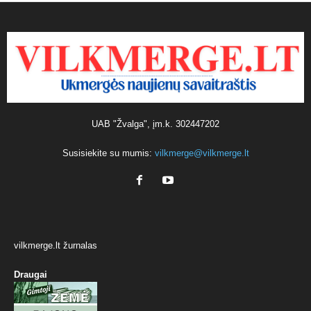
UAB "Žvalga", įm.k. 302447202
Susisiekite su mumis:
vilkmerge@vilkmerge.lt
vilkmerge.lt žurnalas
Draugai