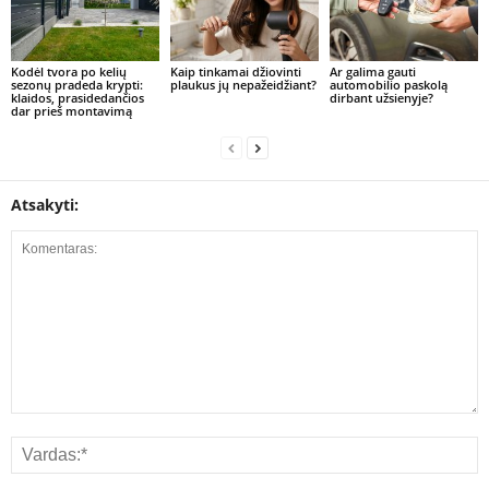
Kodėl tvora po kelių
Kaip tinkamai džiovinti
Ar galima gauti
sezonų pradeda krypti:
plaukus jų nepažeidžiant?
automobilio paskolą
klaidos, prasidedančios
dirbant užsienyje?
dar prieš montavimą
Atsakyti: