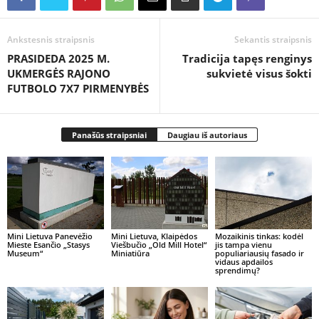
Ankstesnis straipsnis
Sekantis straipsnis
PRASIDEDA 2025 M.
Tradicija tapęs renginys
UKMERGĖS RAJONO
sukvietė visus šokti
FUTBOLO 7X7 PIRMENYBĖS
Panašūs straipsniai
Daugiau iš autoriaus
Mini Lietuva Panevėžio
Mini Lietuva, Klaipėdos
Mozaikinis tinkas: kodėl
Mieste Esančio „Stasys
Viešbučio „Old Mill Hotel“
jis tampa vienu
Museum“
Miniatiūra
populiariausių fasado ir
vidaus apdailos
sprendimų?